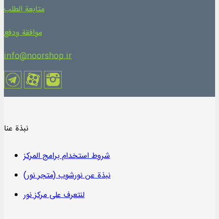
متابعة الطلب
موافقة ودفع
info@noorshop.ir
نبذة عنا
شروط استخدام برامج المركز
نبذة عن نورشوب (متجر نور)
لنتعرف على مركز نور