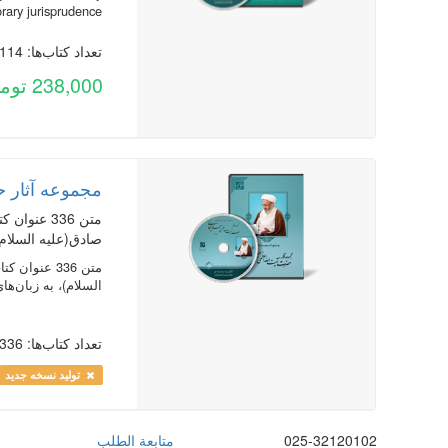
ry jurisprudence...
تعداد کتاب‌ها: 1114
238,000 تومان
مجموعه آثار ح
صادق(علیه السلام)
السلام)، به زبان‌ه
تعداد کتاب‌ها: 336
تولید نسخه جدید
025-32120102
متابعة الطلب