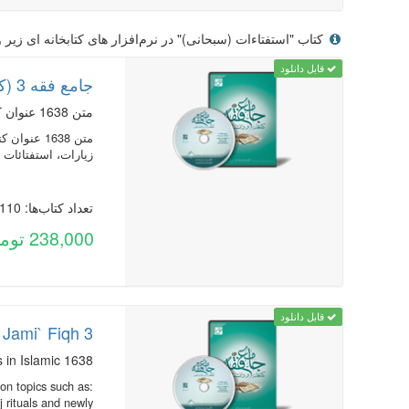
کتاب "استفتاءات (سبحانی)" در نرم‌افزار های کتابخانه ای زیر و
قابل دانلود
جامع فقه 3 (کتابخانه و دانشنامه تخصصی فقه)
متن 1638 عنوان کتاب و رساله در 2858 جلد از منابع مهم در زمينه فقه
زیارات، استفتائات 
تعداد کتاب‌ها: 1110
238,000 تومان
قابل دانلود
 Jami` Fiqh 3
1638 books and epistles in 2858 volumes from among important sources in Islamic
 on topics such as:
j rituals and newly