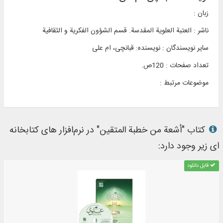
زبان :
ناشر :
العتبة العلوية المقدسة. قسم الشؤون الفکریة و الثقافیة
سایر نویسندگان : نویسنده: قبانچی، ام علی
تعداد صفحات : 120ص.
موضوعات مرتبط :
کتاب "أشعة من خطبة المتقین" در نرم‌افزار های کتابخانه
ای زیر وجود دارد:
قابل دانلود