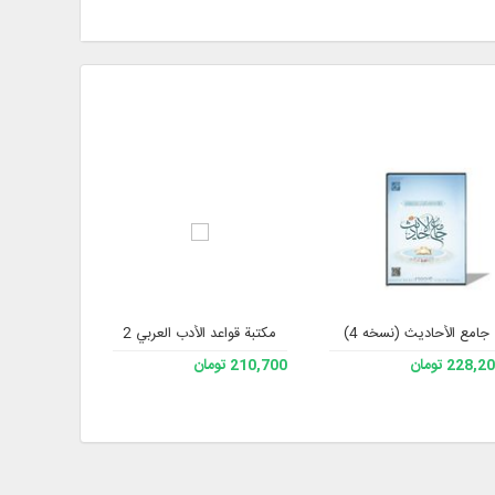
جامع الأحادیث (نسخه 4)
مكتبة قواعد الأدب العربي 2
درای
228, تومان
210,700 تومان
228,200 تومان