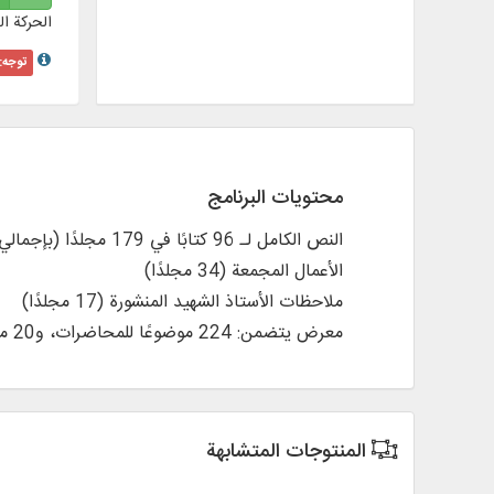
الحركة ال
توجه:
محتويات البرنامج
النص الكامل لـ 96 كتابًا في 179 مجلدًا (بإجمالي 252 مجلدًا من الكتب والرسائل) من أعمال الأستاذ الشهيد مرتضى مطهري (رضي الله عنه)، بما في ذلك:
الأعمال المجمعة (34 مجلدًا)
ملاحظات الأستاذ الشهيد المنشورة (17 مجلدًا)
معرض يتضمن: 224 موضوعًا للمحاضرات، و20 مقطعًا، وتعليقًا على 65 سورة، وصورًا لـ 17 مخطوطة للأستاذ
المنتوجات المتشابهة