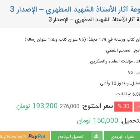
ة آثار الأستاذ الشهيد المطهري – الإصدار 3
آثار الأستاذ الشهيد المطهري – الإصدار 3
امج
:
المعجم اللفظي
ات
:
مؤلفات العلماء والمفكرين
تب
:
96
شغیل
:
ويندوز 10 وأعلی
6. غيغابايت
سعر المنتوج:
193,200
تومان
276,000
30 %
ض
لتحميل:
150,000
تومان
الشراء البريدي
تحميل البرنامج
Buy Now with