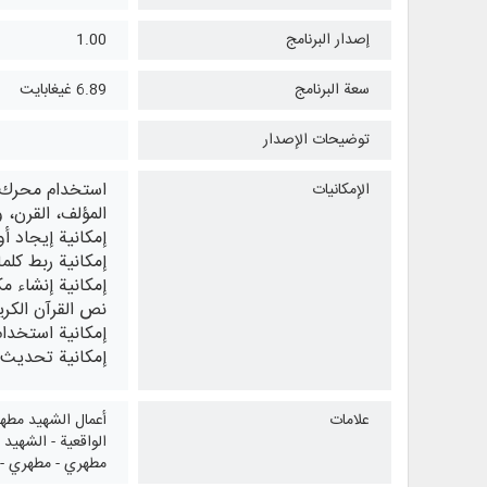
إصدار البرنامج
1.00
سعة البرنامج
6.89 غيغابايت
توضيحات الإصدار
استخدام محرك بح
الإمكانيات
المؤلف، القرن، 
إمكانية إيجاد أ
إمكانية ربط كل
إمكانية إنشاء 
نص القرآن الكري
إمكانية استخدام
إمكانية تحديث ا
علامات
أعمال الشهيد مطهري
الواقعية - الشهيد
مطهري - مطهري - بر