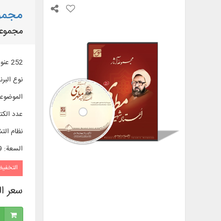
مجموع
مجموعة 
252 عنوان كتاب ورسالة في 179 مجلدًا (96 عنوان كتاب و156 عنوان رسالة)
نوع البرن
الموضوع
عدد الك
نظام الت
السعة
:
89
التخفي
سعر ا