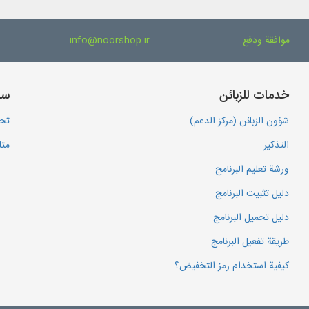
موافقة ودفع
info@noorshop.ir
خدمات للزبائن
سا
شؤون الزبائن (مركز الدعم)
تحم
التذكير
متا
ورشة تعليم البرنامج
دليل تثبيت البرنامج
دليل تحميل البرنامج
طريقة تفعيل البرنامج
كيفية استخدام رمز التخفيض؟