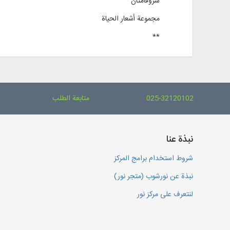
سروقامتان
مجموعة أشعار الحياة
**
025-32120102
متابعة الطلب
نبذة عنا
شروط استخدام برامج المركز
نبذة عن نورشوب (متجر نور)
لنتعرف على مركز نور