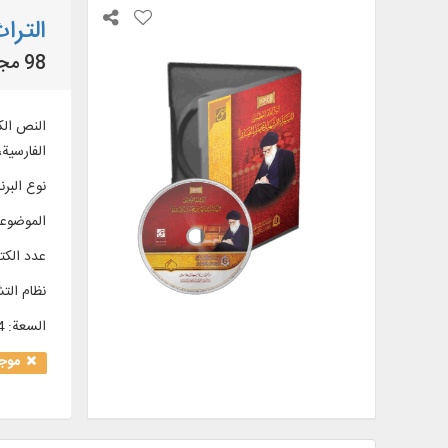
الترا
98 مجلدا من مؤلفات سماحته حول موضوعات: القرآن الكريم، الأخلاق، العقائد، التاريخ، الفقه، الأصول، و...
الفارسية،
نوع البرن
الموضوع
عدد الك
نظام الت
السعة
:
54
موجو