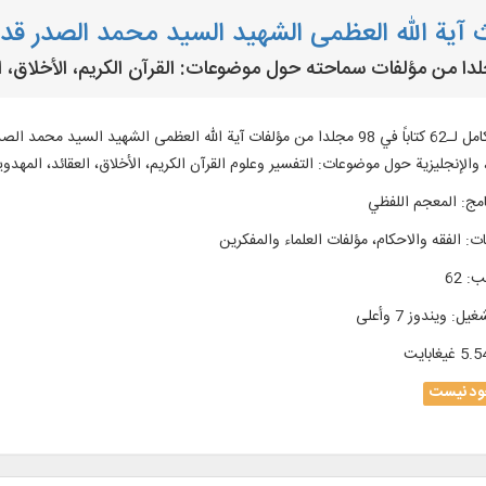
ث آية الله العظمی الشهید السيد محمد الصدر ق
النص الكامل لـ62 كتاباً في 98 مجلدا من مؤلفات آية الله العظمى الشهيد الس
 والإنجليزية حول موضوعات: التفسیر وعلوم القرآن الكريم، الأخلاق، العقائد، المهدویة
امج
:
المعجم اللفظي
ات
:
الفقه والاحكام، مؤلفات العلماء والمفكرين
تب
:
62
شغیل
:
ويندوز 7 وأعلی
5. غيغابايت
د نیست