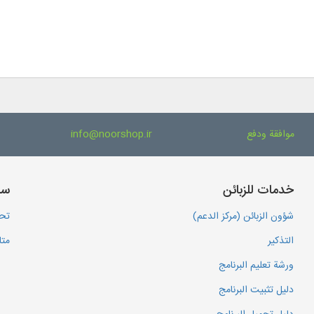
موافقة ودفع
info@noorshop.ir
خدمات للزبائن
سا
شؤون الزبائن (مركز الدعم)
تحم
التذكير
متا
ورشة تعليم البرنامج
دليل تثبيت البرنامج