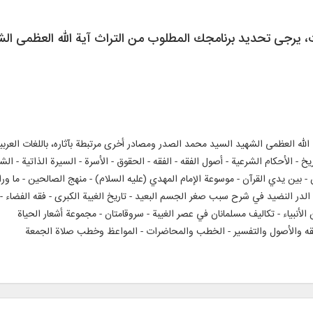
ات، يرجی تحديد برنامجك المطلوب من التراث آية الله العظمی 
نًا في ٩٨ مجلدًا من آثار آية الله العظمى الشهيد السيد محمد الصدر ومصادر أخرى مرتبطة بآثاره، بال
ريخ - الأحكام الشرعية - أصول الفقه - الفقه - الحقوق - الأسرة - السيرة الذاتية - الشعر
- بين يدي القرآن - موسوعة الإمام المهدي (عليه السلام) - منهج الصالحين - ما ورا
 الدر النضيد في شرح سبب صغر الجسم البعيد - تاريخ الغيبة الكبرى - فقه الفضاء 
لأنبياء - تکالیف مسلمانان في عصر الغيبة - سروقامتان - مجموعة أشعار الحياة
فقه والأصول والتفسير - الخطب والمحاضرات - المواعظ وخطب صلاة الجمعة