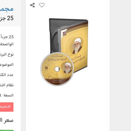
مجموع
25 جزءاً في مجال: الفقه الاستدلالي، الفقه الفتوائي، أصول الفقه والحج
25 جزء
الواضحات،
نوع البرن
الموضوع
عدد الك
نظام الت
السعة
:
18
التخفي
سعر ا