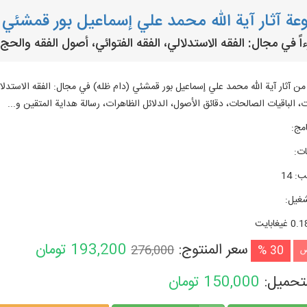
ة آثار آية الله محمد علي إسماعیل بور قمشئي
اً من آثار آية الله محمد علي إسماعیل بور قمشئي (دام ظله) في مجال: الفقه الاستدلال
 الباقيات الصالحات، دقائق الأصول، الدلائل الظاهرات، رسالة هداية المتقين و...
امج
:
ات
:
تب
:
14
شغیل
:
0. غيغابايت
سعر المنتوج:
193,200
تومان
276,000
30 %
ض
لتحميل:
150,000
تومان