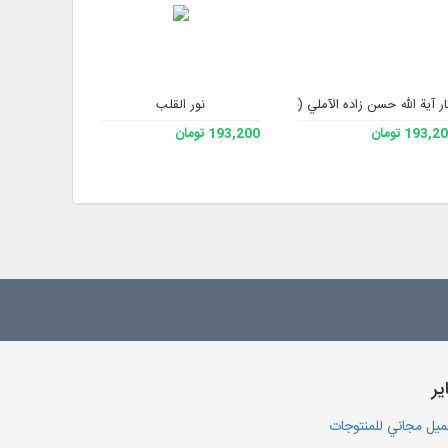
 باقر الصدر قدس سره الاصدار الثانی
ار آية الله حسن زاده الآملي (حفظه الله)
نور القلب
كنز ا
193, تومان
193,200 تومان
غير موجود
یر
يل مجاني للمنتوجات