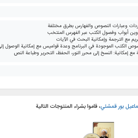
دات وعبارات النصوص والفهارس بطرق مختلفة
وين أبواب وفصول الكتب عبر الفهرس المنتخب
ريم مع الترجمة وإمكانية البحث في الآيات
نصوص الكتب الموجودة في البرنامج وعدة قواميس مع إمكانية الوصول إ
 مع إمكانية: النسخ إلى محرر النور، الحفظ، التحرير وطباعة النص
ماعیل بور قمشئي
، قاموا بشراء المنتوجات التالية