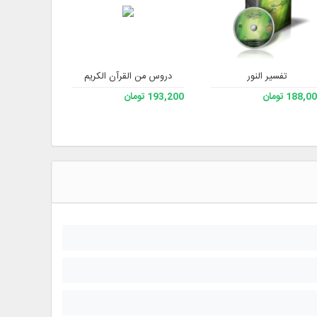
تفسیر النور
علي صفايي حائري - رحمه الله) - الإصدار 3
دروس من القرآن الكريم
سيرة المعصو
188, تومان
193,200 تومان
193,200 تومان