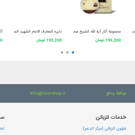
محسن خرازی
مجموعة آثار آیة الله الشيخ محمد مهدي الآصفي
دایره المعارف الامام الشهید السید محمد
آث
193,200 تومان
193,200 تومان
200
موافقة ودفع
info@noorshop.ir
خدمات للزبائن
سا
شؤون الزبائن (مركز الدعم)
تحم