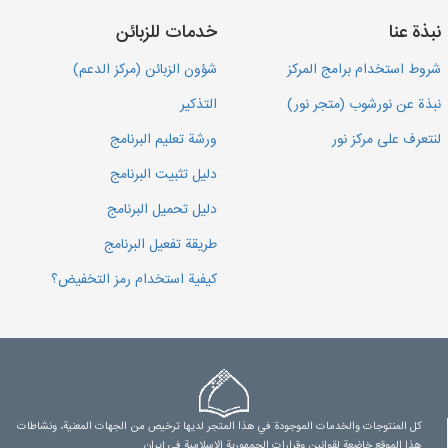
نبذة عنا
خدمات للزبائن
شروط استخدام برامج المركز
شؤون الزبائن (مركز الدعم)
نبذة عن نورشوب (متجر نور)
التذكير
لنتعرف على مركز نور
ورشة تعليم البرنامج
دليل تثبيت البرنامج
دليل تحميل البرنامج
طريقة تفعيل البرنامج
كيفية استخدام رمز التخفيض؟
كل المنتوجات والخدمات الموجودة في هذا المتجر لديها ترخيص من الجهات المعنية، ونشاطات
هذا الموقع خاضعة لقوانين وقرارات الجمهورية الإسلامية في إيران.