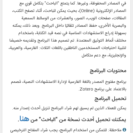
في المصادر المحفوظة، وغيرها. كما يتمتع "الباحث" بتكامل قوي مع
المصادر الإلكترونية (Online)، بحيث يمكن للباحث، أثناء تصفح الكتب،
المقالات، صفحات الويب، الصور، والعشرات من الوسائط السمعية
والبصرية الأخرى، حفظ المصادر تلقائيًا داخل البرنامج. وبعد ذلك، يمكنه
بسهولة إدراج الاستشهادات المناسبة في نصه قيد الكتابة، باستخدام
مختلف أنماط التوثيق المعتمدة. تم تصميم هذا البرنامج وتقديمه خصيصًا
لتلبية احتياجات المستخدمين الناطقين باللغات الثلاث: الفارسية، والعربية،
والإنجليزية، مع دعم متكامل
محتويات البرنامج
برنامج مفتوح المصدر باللغة الفارسية لإدارة الاستشهادات النصية، مُصمم
بالاعتماد على برنامج Zotero.
تحميل البرنامج
يمكن للعملاء الذين لم يسبق لهم شراء البرنامج تنزيل أحدث إصدار منه.
هنا
يمكنك تحميل أحدث نسخة من "الباحث" من
.
ملاحظة: للتمكن من استخدام البرنامج، يجب شراء المفتاح الترخيصي