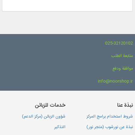
025-32120102
متابعة الطلب
موافقة ودفع
info@noorshop.ir
نبذة عنا
خدمات للزبائن
شروط استخدام برامج المركز
شؤون الزبائن (مركز الدعم)
نبذة عن نورشوب (متجر نور)
التذكير