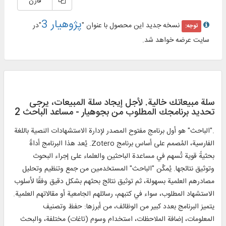
قارن
پژوهیار 3
نسخه جدید این محصول با عنوان "
"در
توجه:
سایت عرضه خواهد شد.
سلة مبيعاتك خالية. لأجل إيجاد سلة المبيعات، يرجی
تحديد برنامجك المطلوب من بجوهيار - مساعد الباحث 2
."الباحث" هو أول برنامج مفتوح المصدر لإدارة الاستشهادات النصية باللغة
الفارسية، المُصمم على أساس برنامج Zotero. يُعد هذا البرنامج أداةً
بحثيةً قوية تُسهم في مساعدة الباحثين والعلماء على إجراء البحوث
وتوثيق نتائجها. يُمكّن "الباحث" المستخدمين من جمع وتنظيم وتحليل
مصادرهم العلمية بسهولة، ثم توثيق نتائج بحثهم بشكل دقيق وفقًا لأسلوب
الاستشهاد المطلوب، سواء في كتبهم، رسائلهم الجامعية أو مقالاتهم العلمية.
يتميز البرنامج بعدد كبير من الوظائف، من أبرزها: حفظ وتصنيف
المعلومات، إضافة الملاحظات، استخدام وسوم (تاغات) مختلفة، والبحث