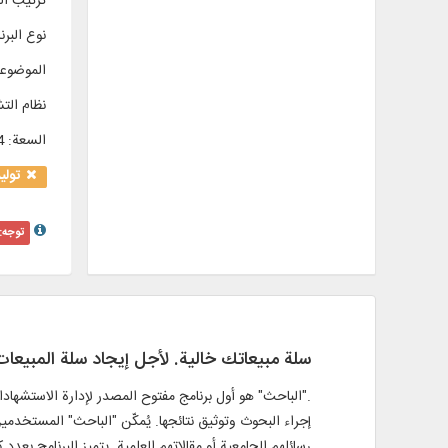
ترتيب الم
نوع البرن
الموضوع
نظام الت
السعة
:
04
تولی
توجه:
سلة مبيعاتك خالية. لأجل إيجاد سلة المبيعا
إجراء البحوث وتوثيق نتائجها. يُمكّن "الباحث" المستخدم
رسائلهم الجامعية أو مقالاتهم العلمية. يتميز البرنامج ب