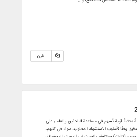
 والاستخدام المستقل للمتصفح، و...
قارن
دات النصية باللغة الفارسية، المُصمم على أساس برنامج Zotero. يُعد هذا البرنامج أداةً بحثيةً قوية تُسهم في مساعدة الباحثين والعلماء على
قيق وفقًا لأسلوب الاستشهاد المطلوب، سواء في كتبهم،
ام وسوم (تاغات) مختلفة، والبحث في المصادر المحفوظة،