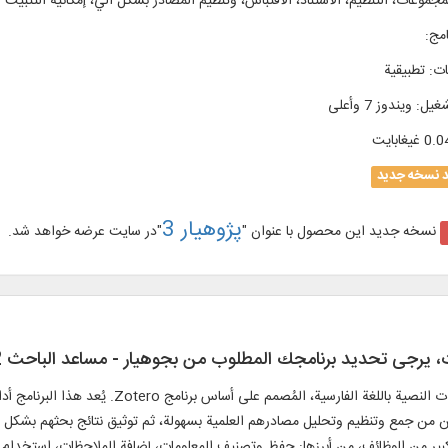
جموعات، التنظيم، الاستناد، الاقتباس، وتنظيم المصادر بشكل آلي، إمكانية التثبيت
امج
:
ات
:
تطبيقية
شغیل
:
ويندوز 7 وأعلی
0. غيغابايت
د نسخه جدید
پژوهیار 3
نسخه جدید این محصول با عنوان "
"در سایت عرضه خواهد شد.
ت، يرجی تحديد برنامجك المطلوب من بجوهيار - مساعد الباحث 2
."الباحث" هو أول برنامج مفتوح المصدر لإدارة الاستشها
ين من جمع وتنظيم وتحليل مصادرهم العلمية بسهولة، ثم توثيق نتائج بحثهم بشكل د
عدد كبير من الوظائف، من أبرزها: حفظ وتصنيف المعلومات، إضافة الملاحظات، استخد