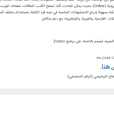
وغيرها. كما يتمتع "الباحث" بتكامل قوي مع المصادر الإلكترونية (Online)، بحيث يمكن للباحث، أثناء تصفح ا
يمكنه بسهولة إدراج الاستشهادات المناسبة في نصه قيد الكتابة، باستخدام مختلف أنم
اث: الفارسية، والعربية، والإنجليزية، مع دعم متكامل
ة، مُصمم بالاعتماد على برنامج Zotero.
ث إصدار منه.
هنا
ن
.
تاح الترخيصي (الرقم التسلسلي).