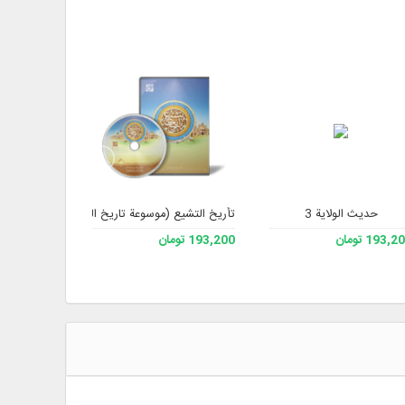
حديث الولاية 3
تأريخ التشيع (موسوعة تاريخ الشيعة)
مكتبة 
193, تومان
193,200 تومان
210,700 تومان