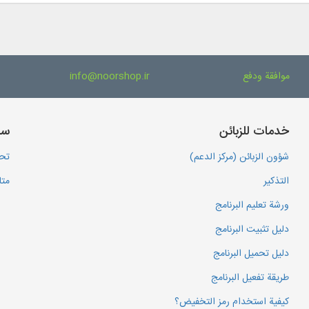
موافقة ودفع
info@noorshop.ir
خدمات للزبائن
سا
شؤون الزبائن (مركز الدعم)
تحم
التذكير
متا
ورشة تعليم البرنامج
دليل تثبيت البرنامج
دليل تحميل البرنامج
طريقة تفعيل البرنامج
كيفية استخدام رمز التخفيض؟