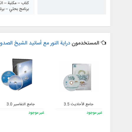
كتاب – مكتبة – الك
برنامج بحثي – برن
المستخدمون
دراية النور مع أسانيد الشيخ الصدو
جامع الأحاديث 3.5
جامع التفاسير 3.0
غير موجود
غير موجود