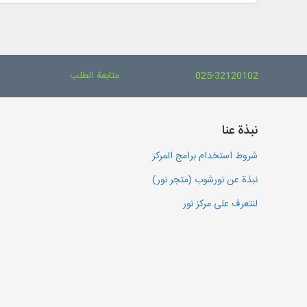
025-32120102
متابعة الطلب
نبذة عنا
شروط استخدام برامج المركز
نبذة عن نورشوب (متجر نور)
لنتعرف على مركز نور