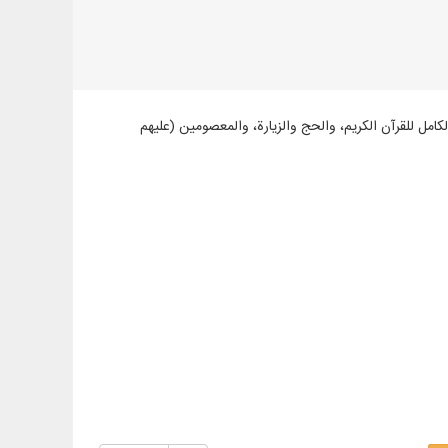
لعربية والفارسية، في 988 مجلداً، تشمل: النص الكامل للقرآن الكريم، والحج والزيارة، والمعصومين (عليهم