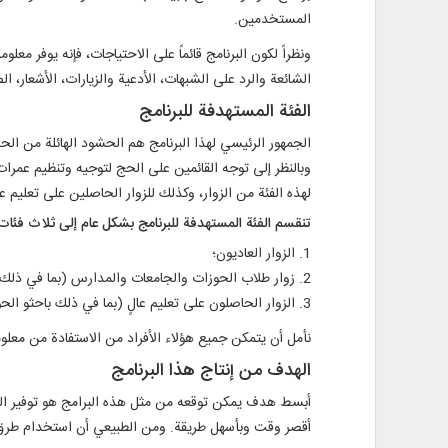
المستخدمين.
ونظراً لكون البرنامج قائماً على الاحتياجات، فإنه يوفر 
الشائعة والرد على الشبهات، الأدعية والزيارات، الأشعار، ا
الفئة المستهدفة للبرنامج
الجمهور الرئيسي لهذا البرنامج هم الحشود الهائلة من ال
وبالنظر إلى توجه القائمين على الحج لتوجيه وتنظيم عمرا
لهذه الفئة من الزوار، وكذلك للزوار الحاصلين على تعليم عا
تنقسم الفئة المستهدفة للبرنامج بشكل عام إلى ثلاث فئات
1. الزوار العاديون؛
2. زوار طلاب الحوزات والجامعات والمدارس (بما في ذلك قوافل عمرة الطلاب والقوافل العادية)؛
3. الزوار الحاصلون على تعليم عالٍ (بما في ذلك باحثو الحوزات العلمية، ورجال دين قوافل الحج والعمرة، وأساتذة الجامعات).
نأمل أن يتمكن جميع هؤلاء الأفراد من الاستفادة من معلوم
الهدف من إنتاج هذا البرنامج
أبسط هدف يمكن توقعه من مثل هذه البرامج هو توفير ال
أقصر وقت وبأسهل طريقة. ومن الطبيعي أن استخدام طرق مت