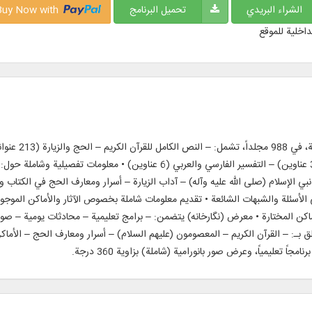
الشراء البريدي
تحميل البرنامج
Buy Now with
داخلية للموقع
الوهابية (101 عنوان) – الترجمة الفارسية للقرآن الكريم (3 عناوين) – التفسير الفارسي و
بي الإسلام (صلى الله عليه وآله) – آداب الزيارة – أسرار ومعارف الحج في الكتاب
ى الأسئلة والشبهات الشائعة • تقديم معلومات شاملة بخصوص الآثار والأماكن المو
ماكن المختارة • معرض (نگارخانه) يتضمن: – برامج تعليمية – محادثات يومية – صو
 مقطعاً صوتياً و54 مقطع فيديو تتعلق بـ: – القرآن الكريم – المعصومون (عليهم السلام) – أسرار ومعارف 