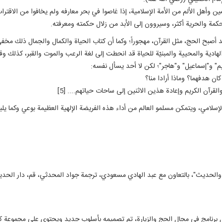
ن وأهل الألم من الأمة الإسلامية، إذا غاصوا في بحر معارفه ولم يخافوا من الاقترا
ة والحرية أكثر، وسيروون إلى الأبد من زلال حكمته ومعرفته.
صبح الحج، مثل القرآن، مهجوراً؛ وكما أن كتاب الحياة والكمال والجمال ذلك مخفي ور
الهادية والمحيية والمبنيّة للحياة قد انحطت إلى لغة الرعب والموت والقبر، كذل
" و"إسماعيل" و"هاجر"؛ لكن لا أحد يسأل نفسه:
ان هدفهما؟ وماذا أرادا منا؟
آن الكريم وإعادة هذين الاثنين إلى ساحات حياتهم.... [5]
لإسلامي، ويتمكن مسلمو العالم من أداء هذه الفريضة الإلهية العظيمة بوعي وكما يل
 متعدد الوسائط، هو أشمل برنامج في مجال الحج والزيارة، تم تصميمه بأسلوب جديد ويحتوي على م