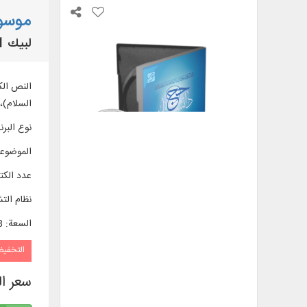
موسو
لبيك 1
السلام)، 
نوع البرن
الموضوع
عدد الك
نظام الت
السعة
:
28
التخفي
سعر ا