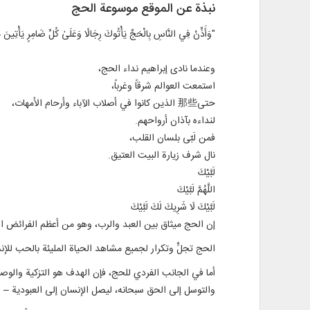
نبذة عن الموقع موسوعة الحج
"وَأَذِّنْ فِي النَّاسِ بِالْحَجِّ يَأْتُوكَ رِجَالًا وَعَلَىٰ كُلِّ ضَامِرٍ يَأْتِينَ 
وعندما نادى إبراهيم نداء الحج،
استمعت العوالم شرقاً وغرباً،
حتى那些 الذين كانوا في أصلاب الآباء وأرحام الأمهات،
لنداءه بآذان أرواحهم.
فمن لَبّى بلسان القلب،
نال شرف زيارة البيت العتيق.
لَبَّيْكَ
اللَّهُمَّ لَبَّيْكَ
لَبَّيْكَ لَا شَرِيكَ لَكَ لَبَّيْكَ
إن الحج ميثاق بين العبد والرب، وهو من أعظم الفرائض ا
الحج تجلٍّ وتكرار لجميع مشاهد الحياة المليئة بالحب للإ
أما في الجانب الفردي للحج، فإن الهدف هو التزكية والوصول
والتوسل إلى الحق سبحانه، ليصل الإنسان إلى العبودية – ا