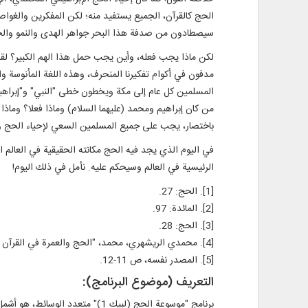
الحج كالقرآن، الجميع يستفيد منه؛ لكن المفكرين والغواصي
سيصطادون من صدفة هذا البحر جواهر الهدى والنمو والحكم
لكن ماذا يجب فعله، وأين يجب حمل هذا الهم الكبير؟ لقد أ
مدفون في أكوام تفكيرنا المنحرف، وهذه اللغة المأنوسة و
المسلمين كل عام إلى مكة ويخطون خطى "النبي" و"إبراهيم
من كان إبراهيم ومحمد (عليهما السلام) وماذا فعلا؟ وماذا ك
باختصار، يجب على جميع المسلمين السعي لإحياء الحج والقر
في اليوم الذي يجد فيه الحج مكانته الحقيقية في العالم ا
الرئيسية في العالم وسيحكم عليه. نأمل في ذلك اليوم!
[1]. الحج: 27.
[2]. المائدة: 97.
[3]. الحج: 28.
[4]. محمدي الريشهري، محمد، "الحج والعمرة في القرآن والحديث"، بالتعاون مع عبد الهادي مسعودي، ترجمة جواد المحدثي، قم، دار الحديث، الطبعة الثالثة (التحقيق الثاني)، 2007م، ص 11.
[5]. المصدر نفسه، ص 11-12.
التعريف (موضوع البرنامج):
برنامج "موسوعة الحج (لبيك 1)"