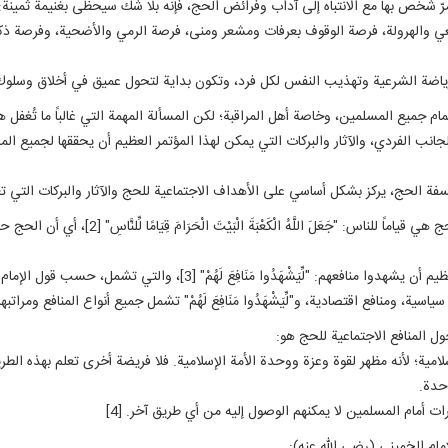
رّ شخص بها مع الانتباه إلى آداب وفرائض الحج، فإنه بلا شك سيحظى بغنيمة ثمينة:
ي والهرولة، فرصة الوقوف بعرفات ومشعر ومنى، فرصة الرمي والأضحية، وفرصة ذكر ال
ضة الشرعية وتهذيب النفس لكل فرد، وتكون بداية لتحول عميق في أخلاق وسلوك زا
م جميع المسلمين، وخاصة أهل المراقبة؛ لكن المسألة المهمة التي غالباً ما تُغف
 الجانب الفردي، والآثار والبركات التي يمكن لهذا المؤتمر العظيم أن يحققها لجميع 
لسفة الحج، يركز بشكل أساسي على الأهداف الاجتماعية للحج والآثار والبركات التي 
من منظور القرآن الكريم، فإن حكمة بناء الكعبة وفل
3]، والتي تشمل، حسب قول الإمام الصادق (عليه السلام)، المنافع الدنيوية والأخروية معاً.
سية، ومنافع اقتصادية، و"لِّيَشْهَدُوا مَنَافِعَ لَهُمْ" تشمل جميع أنواع المنافع ومراتبها
حول المنافع الاجتماعية للحج هو:
ية؛ لأنه مظهر لقوة وعزة ووحدة الأمة الإسلامية. فلا فريضة أخرى تعلم بهذه الطريق
وحدة.
 أمام المسلمين لا يمكنهم الوصول إليه من أي طريق آخر. [4]
مام الخميني (رضي الله عنه):