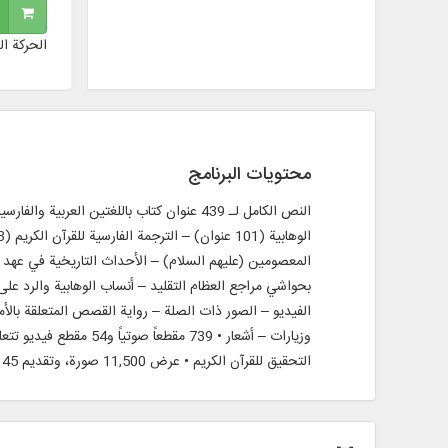
الحركة ال
محتويات البرنامج
المعصومين (عليهم السلام) – الأحداث التاريخية في عهد ن
بحواشي مراجع العظام التقليد – أنساب الوهابية والرد عل
الفيديو – الصور ذات الصلة – رواية القصص المتعلقة بالأ
وزيارات – أشعار • 739
التحقيق للقرآن الكريم • عرض 11,500 صورة، وتقديم 45 برنامجاً تعليمياً، وعرض صور بانورامية (شاملة) بزاوية 360 درجة.