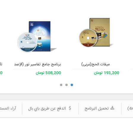
میقات الحج(عربی)
برنامج جامع تفاسير نور (الإصدار 4)
تأ
193,200 تومان
508,200 تومان
200
تحميل البرنامج
الدفع عن طريق باي بال
آراء المست