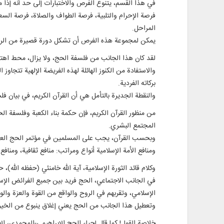
في هذا القسم، يتنوع الفرص والاختبارات إلى حد أنه إذا م
فرصة الإحرام والتلبية، فرصة الطواف والصلاة، فرصة السع
المراحل.
يمكن لمجموعة هذه الفرص أن تشكل دورة قصيرة من الريا
لقد كان هذا الجانب من فلسفة الحج، ولا يزال، محط اهتما
والاستفادة من الكنوز الهائلة لهذه الفريضة الإلهية تتجاوز
بركاته الفردية.
والنقطة الجديرة بالتأمل هي أن القرآن الكريم، في بيان ف
المجتمع البشري.
وبحسب القرآن، يجب على المسلمين في مؤتمر الحج العظيم أن يشهدوا منافعهم: "لِّيَشْهَدُوا مَنَافِعَ لَهُمْ" [
ومنافع الأمة الإسلامية أنواع ومراتب: منافع ثقافية، ومنافع سيا
وكلام قائد الثورة الإسلامية، آية الله خامنئي (حفظه الله)، 
في الجانب الاجتماعي، الحج فريد بين جميع الفرائض الإسلام
الإسلامي، وتقربهم في الروح والواقع من القوة والعزة وال
وتعطيل هذا الجانب من الحج يعني إغلاق ينبوع من الخيرات
خلاصة القول! كما قال إحياء الحج الإبراهيمي-المحمدي، الإ