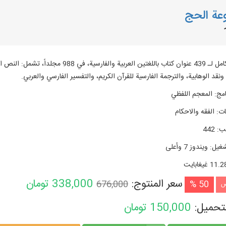
عة الحج
النص الكامل لـ 439 عنوان كتاب باللغتين ا
ونقد الوهابية، والترجمة الفارسية للقرآن الكريم، والتفسير الفارسي والعربي.
امج
:
المعجم اللفظي
ات
:
الفقه والاحكام
تب
:
442
شغیل
:
ويندوز 7 وأعلی
11. غيغابايت
سعر المنتوج:
338,000
تومان
676,000
50 %
ض
لتحميل:
150,000
تومان