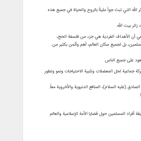
له التي تبث جواً مليئاً بالروح والحياة في جميع هذه
ئر بيت الله.
ل هي أن الأهداف الفردية هي جزء من فلسفة الحج،
المسلمين، بل لجميع سكان العالم، أهم وأثمن بكثير من
تعود على جميع الناس.
سفة الحج هي قياماً للناس: "جَعَلَ اللَّهُ الْكَعْبَةَ الْبَيْتَ الْحَرَامَ قِيَامًا لِّلنَّاسِ" [2]، أي أن الحج حركة جماعية لحل المعضلات وتلبية الاحتياجات ونمو وتطور
.
ة أفراد المسلمين حول قضايا الأمة الإسلامية والعالم