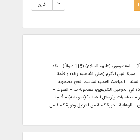
قارن
النص الكامل لـ 439 عنوان كتاب باللغتين العربية والفارسية، في 988 مجلداً، تشمل: – النص الكامل للقرآن الكريم – الحج والزيارة (213 عنواناً) – المعصومون (عليهم السلام) (115 عنواناً) – نقد
العربي (6 عناوين) • معلومات تفصيلية وشاملة حول: – سيرة النبي الأكرم (صلى الله عليه وآله) والأئمة
 والسنة – المباحث العملية لمناسك الحج مصحوبة
جودة في الحرمين الشريفين، مصحوبة بـ: – الصوت –
ر – محاضرات و"رسائل الشباب" (نجوانامه) – أدعية
الحج – الأماكن – الوهابية • دورة كاملة من الترتيل ودورة كاملة من