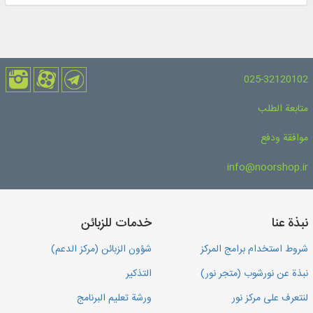
025-32120102
متابعة الطلب
موافقة ودفع
info@noorshop.ir
نبذة عنا
خدمات للزبائن
شروط استخدام برامج المركز
شؤون الزبائن (مركز الدعم)
نبذة عن نورشوب (متجر نور)
التذكير
لنتعرف على مركز نور
ورشة تعليم البرنامج