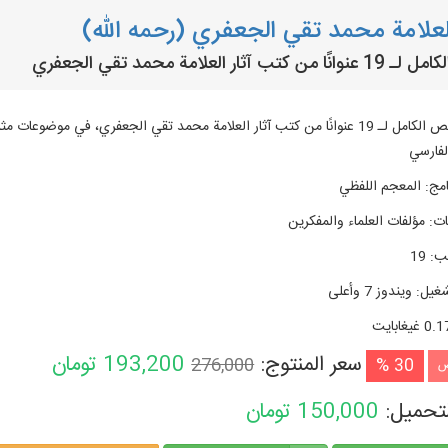
العلامة محمد تقي الجعفري (رحمه الله)
ن كتب آثار العلامة محمد تقي الجعفري
عرض النص الكامل لـ 19 عنوانًا من كتب آثار العلامة محمد تقي الجعفري، في موض
لفارسي
امج
:
المعجم اللفظي
ات
:
مؤلفات العلماء والمفكرين
تب
:
19
شغیل
:
ويندوز 7 وأعلی
0. غيغابايت
سعر المنتوج:
193,200
تومان
276,000
30 %
ض
لتحميل:
150,000
تومان