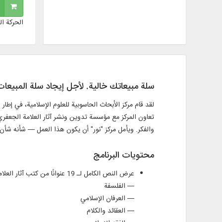
الحركة ال
سلة مبيعاتك خالية. لأجل إيجاد سلة المبيعا
لقد قام مركز الأبحاث الحاسوبية للعلوم الإسلامية، في إطار 
تعاون المركز مع مؤسسة تدوين ونشر آثار العلامة الجعفري
والفكر. ويأمل مركز "نور" أن يكون هذا العمل — شأنه شأن
محتويات البرنامج
عرض النص الكامل لـ 19 عنوانًا من كتب آثار العلامة محمد تقي الجعفري، في موضوعات مثل:
— الفلسفة
— العرفان الإسلامي
— العقائد والكلام