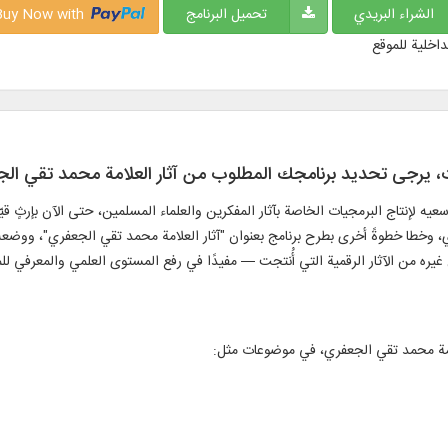
الشراء البريدي
تحميل البرنامج
Buy Now with
داخلية للموقع
ت، يرجی تحديد برنامجك المطلوب من آثار العلامة محمد تقي الج
سعيه لإنتاج البرمجيات الخاصة بآثار المفكرين والعلماء المسلمين، حتى الآن بإرثٍ قيّ
، وخطا خطوةً أخرى بطرح برنامج بعنوان "آثار العلامة محمد تقي الجعفري"، ووضعه
 غيره من الآثار الرقمية التي أُنتجت — مفيدًا في رفع المستوى العلمي والمعرفي 