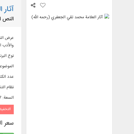
آثار 
النص الكامل لـ 19 عنوانًا م
والأدب ا
نوع البرن
الموضوع
عدد الك
نظام الت
السعة
:
17
التخفي
سعر ا