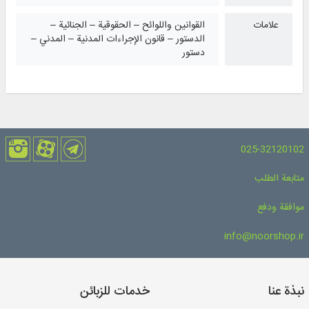
علامات
القوانين واللوائح – الحقوقية – الجنائية –
الدستور – قانون الإجراءات المدنية – المدني –
دستور
025-32120102
متابعة الطلب
موافقة ودفع
info@noorshop.ir
نبذة عنا
خدمات للزبائن