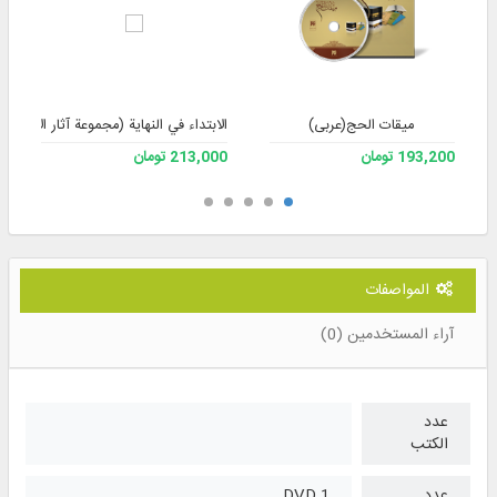
میقات الحج(عربی)
الابتداء في النهاية (مجموعة آثار الأستاذ 
193,200 تومان
213,000 تومان
المواصفات
آراء المستخدمين (0)
عدد
الكتب
عدد
1 DVD