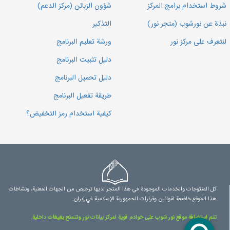
شروط استخدام برامج المركز
شؤون الزبائن (مركز الدعم)
نبذة عن نورشوب (متجر نور)
التذكير
لنتعرف على مركز نور
ورشة تعليم البرنامج
دليل تثبيت البرنامج
دليل تحميل البرنامج
طريقة تفعيل البرنامج
كيفية استخدام رمز التخفيض؟
كل المنتوجات والخدمات الموجودة في هذا المتجر لديها ترخيص من الجهات المعنية، ونشاطات
هذا الموقع خاضعة لقوانين وقرارات الجمهورية الإسلامية في إيران.
تتم استضافة موقع نور شوب على خوادم قوية لمركز بيانات نور وتتمتع بغيغات داخلية.