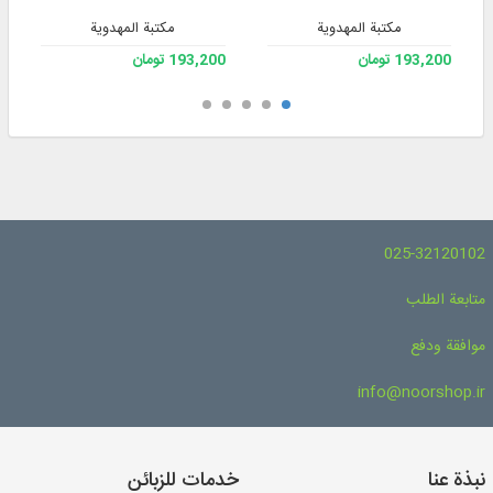
مكتبة المهدوية
مكتبة المهدوية
193,200 تومان
193,200 تومان
025-32120102
متابعة الطلب
موافقة ودفع
info@noorshop.ir
نبذة عنا
خدمات للزبائن