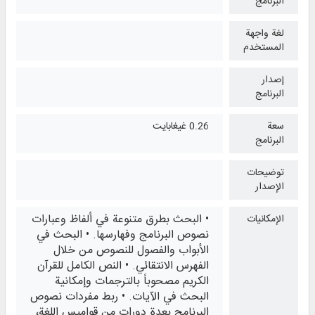
البرنامج
لغة واجهة
المستخدم
إصدار
البرنامج
سعة
0.26 غيغابايت
البرنامج
توضيحات
الإصدار
• البحث بطرق متنوعة في ألفاظ وعبارات
الإمكانيات
نصوص البرنامج وفهارسها. • البحث في
الأبواب والفصول للنصوص من خلال
الفهرس الانتقائي. • النص الكامل للقرآن
الكريم مصحوباً بالترجمات وإمكانية
البحث في الآيات. • ربط مفردات نصوص
البرنامج بعدة دورات من قواميس اللغة،