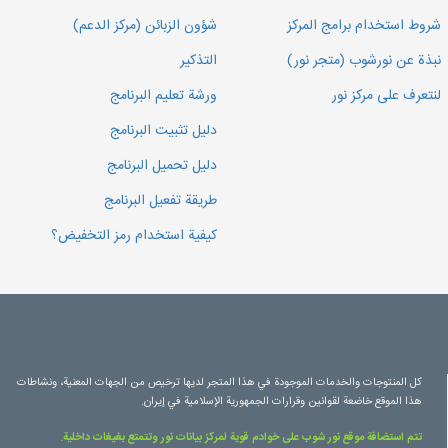
شروط استخدام برامج المركز
شؤون الزبائن (مركز الدعم)
نبذة عن نورشوب (متجر نور)
التذكير
لنتعرف على مركز نور
ورشة تعليم البرنامج
دليل تثبيت البرنامج
دليل تحميل البرنامج
طريقة تفعيل البرنامج
كيفية استخدام رمز التخفيض؟
كل المنتوجات والخدمات الموجودة في هذا المتجر لديها ترخيص من الجهات المعنية، ونشاطات
هذا الموقع خاضعة لقوانين وقرارات الجمهورية الإسلامية في إيران.
تتم استضافة موقع نور شوب على خوادم قوية لمركز بيانات نور وتتمتع بغيغات داخلية.