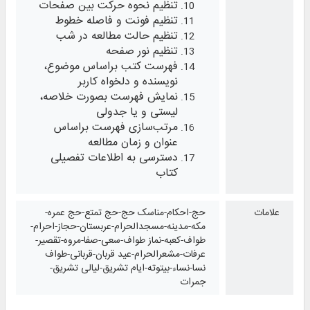
تنظیم نحوه حرکت بین صفحات
تنظیم فونت و فاصله خطوط
تنظیم حالت مطالعه در شب
تنظیم نور صفحه
فهرست کتب براساس موضوع،
نویسنده و دلخواه کاربر
نمایش فهرست بصورت خلاصه،
لیستی و یا جدولی
مرتب‌سازی فهرست براساس
عنوان و زمان مطالعه
دسترسی به اطلاعات تفصیلی
کتاب
علامات
حج-احکام-مناسک حج-حج تمتع-حج عمره-
مکه-مدینه-مسجدالحرام-عربستان-حجاز-احرام-
طواف-کعبه-نماز طواف-سعی-صفا-مروه-تقصیر-
عرفات-مشعرالحرام-عید قربان-قربانی-طواف
نسا-نساء-بیتوته-ایام تشریق-لیالی تشریق-
جمرات