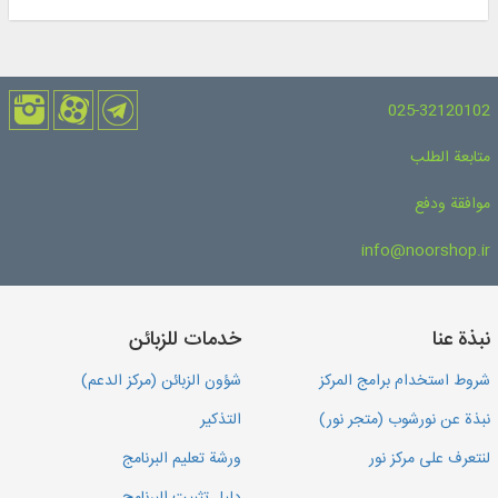
025-32120102
متابعة الطلب
موافقة ودفع
info@noorshop.ir
نبذة عنا
خدمات للزبائن
شروط استخدام برامج المركز
شؤون الزبائن (مركز الدعم)
نبذة عن نورشوب (متجر نور)
التذكير
لنتعرف على مركز نور
ورشة تعليم البرنامج
دليل تثبيت البرنامج