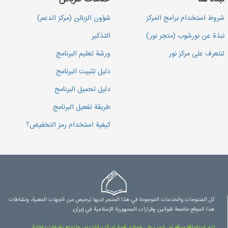
شروط استخدام برامج المركز
شؤون الزبائن (مركز الدعم)
نبذة عن نورشوب (متجر نور)
التذكير
لنتعرف على مركز نور
ورشة تعليم البرنامج
دليل تثبيت البرنامج
دليل تحميل البرنامج
طريقة تفعيل البرنامج
كيفية استخدام رمز التخفيض؟
كل المنتوجات والخدمات الموجودة في هذا المتجر لديها ترخيص من الجهات المعنية، ونشاطات
هذا الموقع خاضعة لقوانين وقرارات الجمهورية الإسلامية في إيران.
تتم استضافة موقع نور شوب على خوادم قوية لمركز بيانات نور وتتمتع بغيغات داخلية.