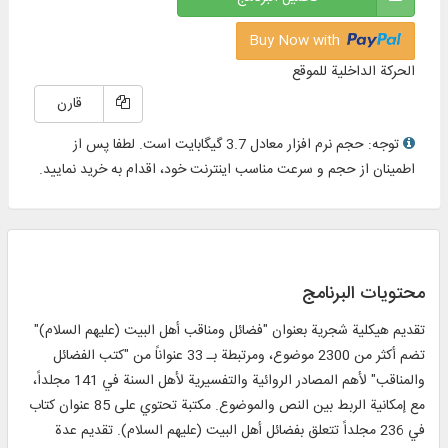
Buy Now with
الحركة الداخلية للموقع
قارن
توجه: حجم نرم افزار معادل 3.7 گیگابایت است. لطفا پس از
اطمینان از حجم و سرعت مناسب اینترنت خود، اقدام به خرید نمایید.
محتويات البرنامج
تقديم هيكلية شجرية بعنوان "فضائل ومناقب أهل البيت (عليهم السلام)"
تضم أكثر من 2300 موضوع، ومرتبطة بـ 33 عنواناً من "كتب الفضائل
والمناقب" لأهم المصادر الروائية والتفسيرية لأهل السنة في 141 مجلداً،
مع إمكانية الربط بين النص والموضوع. مكتبة تحتوي على 85 عنوان كتاب
في 236 مجلداً تتعلق بفضائل أهل البيت (عليهم السلام). تقديم عدة