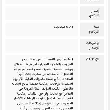
إصدار
البرنامج
سعة
0.24 غيغابايت
البرنامج
توضيحات
الإصدار
الإمكانيات
إمكانية عرض النسخة الصورية للمصادر
المرتبطة بالشجرة المعرفية لموسوعة الفضائل
بجانب النسخة النصية، ضمن قسم "موسوعة
الفضائل". الاستفادة من محرك بحث "نور"
المتقدم، الذي يتمتع بالميزات التالية: الأولوية
المتقدمة للإجابات. إمكانية تصفية نتائج البحث
بناءً على: الكتاب المؤلف اللغة المرونة في
التعامل مع بادئات ولواحق الكلمات. إمكانية
تقييد البحث ليشمل: الآيات الروايات الأشعار
الموجودة في النصوص. إمكانية البحث في
القاموس وربطه بالنص. الوصول إلى أداة