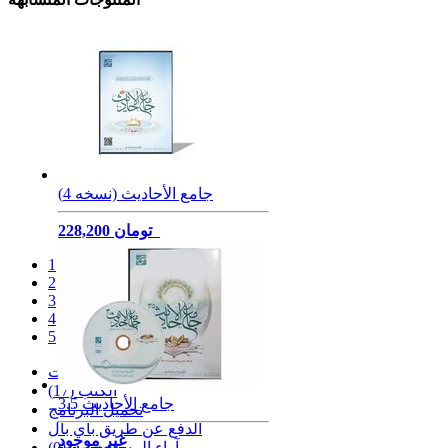
جامع الأحادیث (نسخه 4)
228,200 تومان
1
2
3
4
5
المواصفات
الكتب (17)
جامع الأحاديث 3.5
تحميل البرنامج
الدفع عن طريق باي بال
غير موجود
آراء المستخدمين (0)