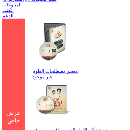
المنتوجات
الكتب
الدعم
معجم مصطلحات العلوم
غير موجود
عرض
خاص
0 روز - 40 :
15 : 13
مجموعة آثار الإمام الخميني (قدس سره) –