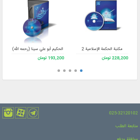
مکتبة الحکمة الإسلامیة 2
الحكيم أبو علي سينا (رحمه الله)
228,200 تومان
193,200 تومان
025-32120102
متابعة الطلب
موافقة ودفع