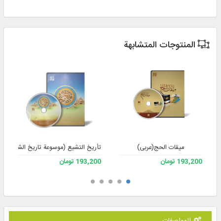
المنتوجات المتشابهة
میقات الحج(عربی)
تأريخ التشيع (موسوعة تاريخ الشيعة)
193,200 تومان
193,200 تومان
المواصفات