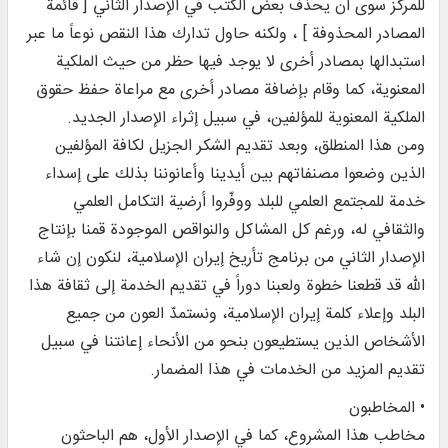
للمركز سوى أن يحذف بعض الكتب في الإصدار الثاني [ قائمة
المصادر المحذوفة ] ، ولكنه حاول تدارك هذا النقص نوعاً ما عبر
استبدالها بمصادر أخرى لا يوجد فيها حظر من حيث الملكية
المعنوية، كما وقام بإضافة مصادر أخرى مع مراعاة حفظ حقوق
الملكية المعنوية للمؤلفين، في سبيل إثراء الإصدار الجديد.
ومن هذا المنطلق، وبعد تقديم الشكر الجزيل لكافة المؤلفين
الذين وضعوا مصنفاتهم بين أيدينا وأعانوننا بذلك على إسداء
خدمة للمجتمع العلمي للبلد ووفّروا أرضية التكامل العلمي
والثقافي له، ورغم كل المشاكل والنواقص الموجودة قمنا بإنتاج
الإصدار الثاني من برنامج تأريخ إيران الإسلامية، لنكون إن شاء
الله قد قطعنا خطوة ولعبنا دوراً في تقديم الخدمة إلى ثقافة هذا
البلد وإعلاء كلمة إيران الإسلامية، ونستمدّ العون من جميع
الأشخاص الذين يستطيعون بنحو من الأنحاء إعانتنا في سبيل
تقديم المزيد من الخدمات في هذا المضمار.
• المخاطبون
مخاطب هذا المشروع، كما في الإصدار الأول، هم الباحثون