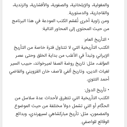
والمغولية، والإيلخانية، والصفوية، والأفشارية، والزندية،
والقاجارية، والدستورية.
ومن زاوية أخرى تُقسّم الكتب المودعة في هذا البرنامج
من حيث المحتوى إلى المحاور التالية:
• التأريخ العام:
الكتب التأريخية التي لا تتناول فترة خاصة من التأريخ
الإيراني وتبدأ في الأغلب من بداية الخلق وحتى عصر
المؤلف، مثل: تاريخ روضة الصفا لميرخواند، حبيب السير
لغياث الدين، وتاريخ ألفي لآصف خان القزويني والقاضي
أحمد التتوي.
• تأريخ الدول:
الكتب التأريخية التي تتطرق لأحداث عدة سلاسل من
الحكّام أو التي تشمل دولاً مختلفة من حيث الموضوع
والمضمون، مثل: تأريخ مباركشاهي لسيهرندي، وبدائع
الوقائع للواصفي.