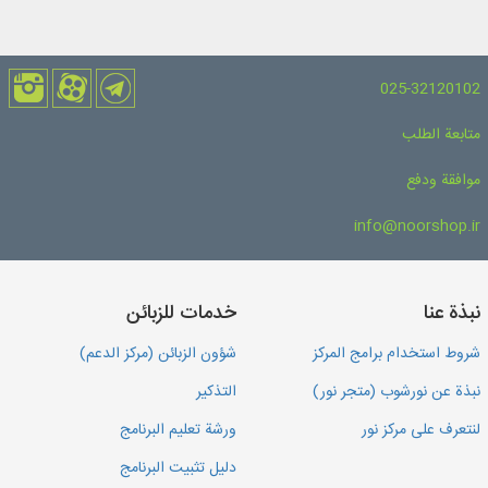
025-32120102
متابعة الطلب
موافقة ودفع
info@noorshop.ir
نبذة عنا
خدمات للزبائن
شروط استخدام برامج المركز
شؤون الزبائن (مركز الدعم)
نبذة عن نورشوب (متجر نور)
التذكير
لنتعرف على مركز نور
ورشة تعليم البرنامج
دليل تثبيت البرنامج