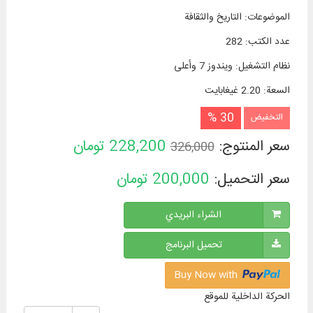
الموضوعات
:
التاريخ والثقافة
عدد الكتب
:
282
نظام التشغیل
:
ويندوز 7 وأعلی
السعة
:
2.20 غيغابايت
30 %
التخفيض
سعر المنتوج:
228,200
تومان
326,000
سعر التحميل:
200,000
تومان
الشراء البريدي
تحميل البرنامج
Buy Now with
الحركة الداخلية للموقع