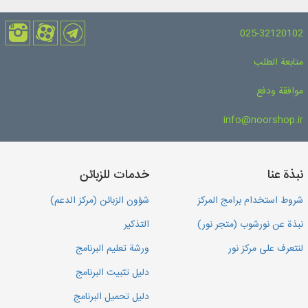
025-32120102
متابعة الطلب
موافقة ودفع
info@noorshop.ir
نبذة عنا
خدمات للزبائن
شروط استخدام برامج المركز
شؤون الزبائن (مركز الدعم)
نبذة عن نورشوب (متجر نور)
التذكير
لنتعرف على مركز نور
ورشة تعليم البرنامج
دليل تثبيت البرنامج
دليل تحميل البرنامج