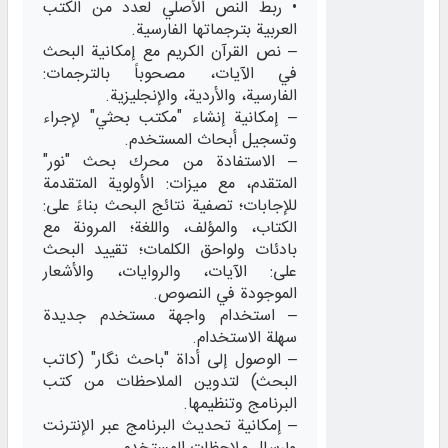
• ربط النص الأصلي لعدد من الكتب
العربية بترجماتها الفارسية.
– نص القرآن الكريم مع إمكانية البحث
في الآيات، مصحوباً بالترجمات:
الفارسية، والأردية، والإنجليزية.
– إمكانية إنشاء "مكتب بحثي" لإجراء
وتسجيل أبحاث المستخدم.
– الاستفادة من محرك بحث "نور"
المتقدم، مع ميزات: الأولوية المتقدمة
للإجابات؛ تصفية نتائج البحث بناءً على:
الكتاب، والمؤلف، واللغة؛ المرونة مع
بادئات ولواحق الكلمات؛ تقييد البحث
على: الآيات، والروايات، والأشعار
الموجودة في النصوص.
– استخدام واجهة مستخدم جديدة
سهلة الاستخدام.
– الوصول إلى أداة "باحث نگار" (كاتب
البحث) لتدوين الملاحظات من كتب
البرنامج وتنظيمها.
– إمكانية تحديث البرنامج عبر الإنترنت