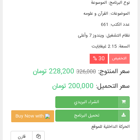
نوع البرنامج
:
الموسوعة
الموضوعات
:
القرآن و علومه
عدد الكتب
:
661
نظام التشغیل
:
ويندوز 7 وأعلی
السعة
:
2.15 غيغابايت
30 %
التخفيض
سعر المنتوج:
228,200
تومان
326,000
سعر التحميل:
200,000
تومان
الشراء البريدي
تحميل البرنامج
Buy Now with
الحركة الداخلية للموقع
قارن