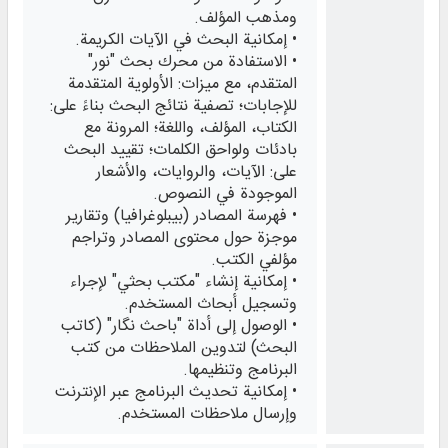
ومذهب المؤلف.
• إمكانية البحث في الآيات الكريمة.
• الاستفادة من محرك بحث "نور"
المتقدم، مع ميزات: الأولوية المتقدمة
للإجابات؛ تصفية نتائج البحث بناءً على:
الكتاب، المؤلف، واللغة؛ المرونة مع
بادئات ولواحق الكلمات؛ تقييد البحث
على: الآيات، والروايات، والأشعار
الموجودة في النصوص.
• فهرسة المصادر (بيبلوغرافيا) وتقارير
موجزة حول محتوى المصادر وتراجم
مؤلفي الكتب.
• إمكانية إنشاء "مكتب بحثي" لإجراء
وتسجيل أبحاث المستخدم.
• الوصول إلى أداة "باحث نگار" (كاتب
البحث) لتدوين الملاحظات من كتب
البرنامج وتنظيمها.
• إمكانية تحديث البرنامج عبر الإنترنت
وإرسال ملاحظات المستخدم.