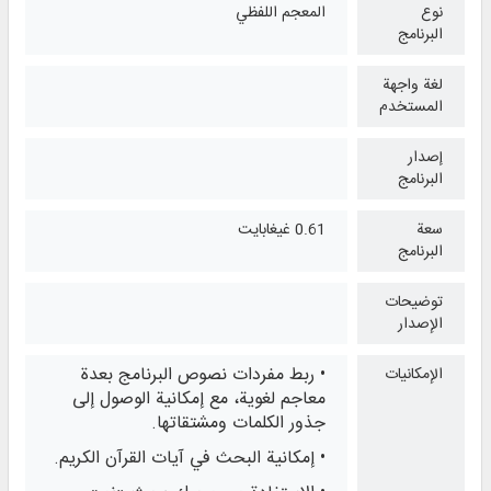
نوع
المعجم اللفظي
البرنامج
لغة واجهة
المستخدم
إصدار
البرنامج
سعة
0.61 غيغابايت
البرنامج
توضيحات
الإصدار
• ربط مفردات نصوص البرنامج بعدة
الإمكانيات
معاجم لغوية، مع إمكانية الوصول إلى
جذور الكلمات ومشتقاتها.
• إمكانية البحث في آيات القرآن الكريم.