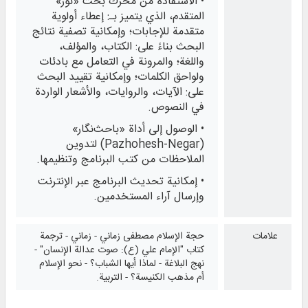
• الاستفادة من محرك بحث «نور»
المتقدم، الذي يتميز بـ: إعطاء أولوية
متقدمة للإجابات؛ وإمكانية تصفية نتائج
البحث بناءً على: الكتاب، والمؤلف،
واللغة؛ والمرونة في التعامل مع بادئات
ولواحق الكلمات؛ وإمكانية تقييد البحث
على: الآيات، والروايات، والأشعار الواردة
في النصوص.
• الوصول إلى أداة «باحث‌نگار»
(Pazhohesh-Negar) لتدوين
الملاحظات من كتب البرنامج وتنظيمها.
• إمكانية تحديث البرنامج عبر الإنترنت
وإرسال آراء المستخدمين.
علامات
حجة الإسلام مصطفى زماني - زماني - ترجمة
كتاب "الإمام علي (ع): صوت عدالة الإنسان" -
نهج البلاغة - لماذا أيها الشباب؟ - نحو الإسلام
أم مذهب الكنيسة؟ - التربية.