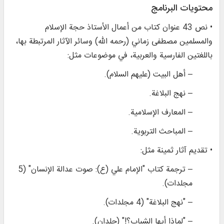
محتويات البرنامج
• نص 43 عنوان كتاب من أعمال الأستاذ حجة الإسلام
والمسلمين مصطفى زماني (رحمه الله) وسائر الآثار المرتبطة بها،
باللغتين الفارسية والعربية، في موضوعات مثل:
– أهل البيت (عليهم السلام).
– نهج البلاغة.
– المعارف الإسلامية.
– المباحث التربوية.
• تقديم آثار ثمينة مثل:
– ترجمة كتاب "الإمام علي (ع): صوت عدالة الإنسان" (5
مجلدات).
– "نهج البلاغة" (4 مجلدات).
– "لماذا أيها الشباب؟!" (جلدان).