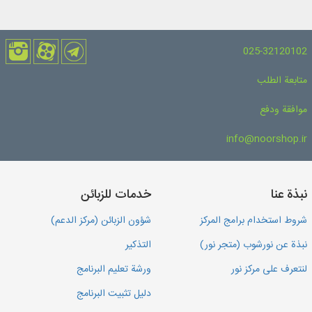
025-32120102
متابعة الطلب
موافقة ودفع
info@noorshop.ir
نبذة عنا
خدمات للزبائن
شروط استخدام برامج المركز
شؤون الزبائن (مركز الدعم)
نبذة عن نورشوب (متجر نور)
التذكير
لنتعرف على مركز نور
ورشة تعليم البرنامج
دليل تثبيت البرنامج