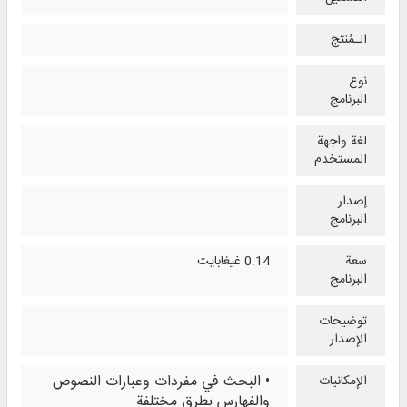
الـمُنتج
نوع
البرنامج
لغة واجهة
المستخدم
إصدار
البرنامج
سعة
0.14 غيغابايت
البرنامج
توضيحات
الإصدار
• البحث في مفردات وعبارات النصوص
الإمكانيات
والفهارس بطرق مختلفة