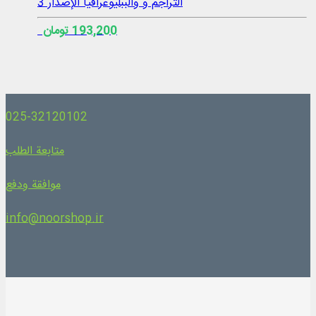
التراجم و والببليوغرافيا الإصدار 3
193,200 تومان
025-32120102
متابعة الطلب
موافقة ودفع
info@noorshop.ir