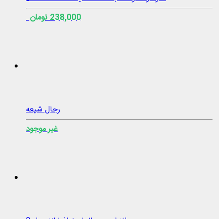
238,000 تومان
رجال شيعه
غير موجود