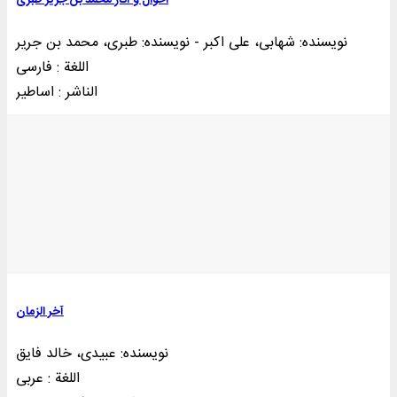
احوال و آثار محمد بن جریر طبری
نویسنده: شهابی، علی ‌اکبر - نویسنده: طبری، محمد بن جریر
اللغة : فارسی
الناشر : اساطير
آخر الزمان
نویسنده: عبیدی، خالد فایق
اللغة : عربی