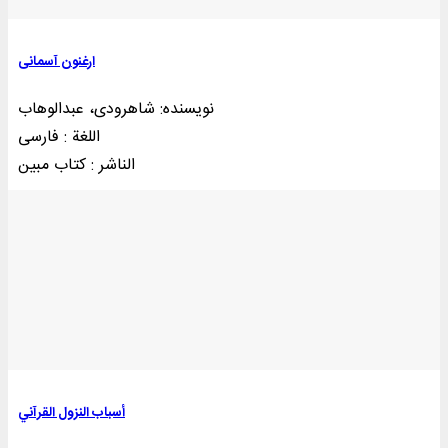
ارغنون آسمانی
نویسنده: شاهرودی، عبدالوهاب
اللغة : فارسی
الناشر : کتاب مبين
أسباب النزول القرآني