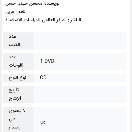
نویسنده: محسن حیدر، حسن
اللغة : عربی
الناشر : المرکز العالمي للدراسات الاسلامیة
عدد
الكتب
عدد
1 DVD
اللوحات
CD
نوع اللوح
تأريخ
الإنتاج
لا يحتوي
على
كلا
إصدار