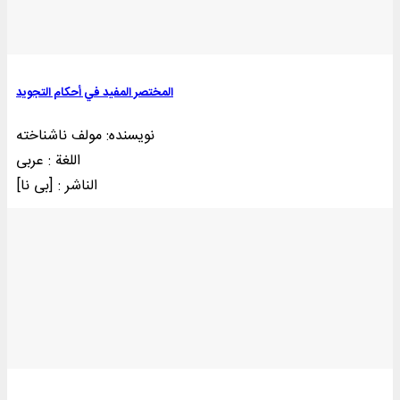
المختصر المفید في أحکام التجوید
نویسنده: مولف ناشناخته
اللغة : عربی
الناشر : [بی‌ نا]