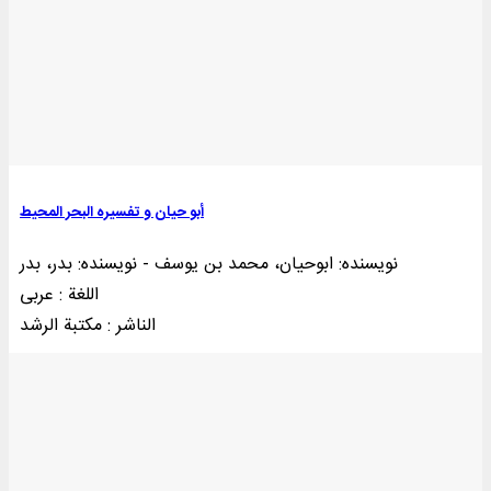
أبو حیان و تفسیره البحر المحیط
نویسنده: ابوحیان، محمد بن یوسف - نویسنده: بدر، بدر
اللغة : عربی
الناشر : مکتبة الرشد