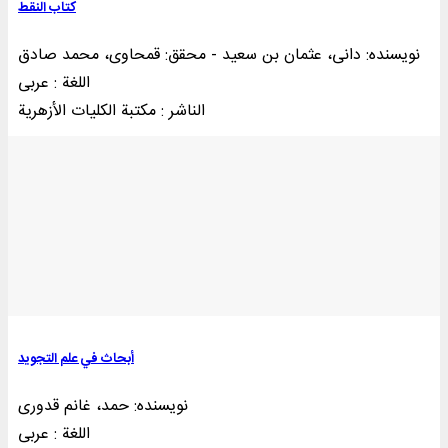
کتاب النقط
نویسنده: دانی، عثمان بن سعید - محقق: قمحاوی، محمد صادق
اللغة : عربی
الناشر : مکتبة الکلیات الأزهریة
أبحاث في علم التجوید
نویسنده: حمد، غانم قدوری
اللغة : عربی