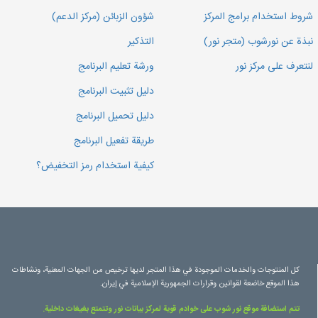
شروط استخدام برامج المركز
شؤون الزبائن (مركز الدعم)
نبذة عن نورشوب (متجر نور)
التذكير
لنتعرف على مركز نور
ورشة تعليم البرنامج
دليل تثبيت البرنامج
دليل تحميل البرنامج
طريقة تفعيل البرنامج
كيفية استخدام رمز التخفيض؟
كل المنتوجات والخدمات الموجودة في هذا المتجر لديها ترخيص من الجهات المعنية، ونشاطات
هذا الموقع خاضعة لقوانين وقرارات الجمهورية الإسلامية في إيران.
تتم استضافة موقع نور شوب على خوادم قوية لمركز بيانات نور وتتمتع بغيغات داخلية.