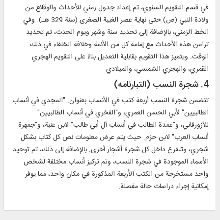
في قسم التقويم السنوي، تم إعداد جدول زمني للأحداث والوقائع من
ولادة النبي (ص) حتى نهاية عصر الغيبة الصغرى (سنة 329 هـ). وفي
الخط الزمني، بالإضافة إلى تحديد سنة وشهر ويوم الحدث، تم تحديد
تزامن هذه الأحداث مع إمامة كل من الأئمة وخلافة الخلفاء في ذلك
الوقت. ويتميز هذا التقويم بقابلية التعديل بناءً على التقويم الهجري
القمري، والهجري الشمسي، والميلادي.
4. شجرة النسب (التبارنامه)
تتضمن شجرة النسب أربعة كتب في الأنساب بعنوان: "المجدي في أنساب
الطالبيين" لأبي الحسن العمري، و"الفخري في أنساب الطالبيين"
للأزورقاني، و"عمدة الطالب في أنساب آل أبي طالب" لابن عنبة، و"جمهرة
أنساب العرب" لابن حزم. حيث يتم عرض معلومات نص كل كتاب بشكل
شجري، وتتفرع داخل كل شجرة أشجار أخرى. بالإضافة إلى ذلك، تم توحيد
الأسماء الموجودة في شجرة النسب، وتم تركيز أنساب مختلفة لشخص
واحد مستخرجة من الكتب الأربعة المذكورة في مكان واحد، مما يوفر
إمكانية إجراء دراسات حالة مفصلة.