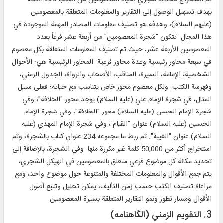
تم استخراج مخطط شجري لحياة المعصومين من الكتب ذات الصلة
بهدف تسهيل الوصول إلى التقارير والمعلومات المتعلقة بالمعصومين
(عليهم السلام)، وهدفه هو تصنيف معلومات المصادر المهمة الموجودة في
هذا المجال. تتكون "شجرة المعصومين" من أربعة عشر فرعاً بعدد
المعصومين الأربعة عشر، حيث تم تصنيف المعلومات المتعلقة بكل معصوم
في سبعة محاور رئيسية وعدة محاور فرعية. المحاور الرئيسية هي: الأحوال
الشخصية، الإمامة، السيرة، المناقب، الأصحاب والرواة، الجدول الزمني،
وفهرسة الكتب. ولكل معصوم محور خاص يتناسب مع حياته؛ فعلى سبيل
المثال، في شجرة الإمام علي (عليه السلام) يوجد محور "الخلافة"، وفي
شجرة الإمام الحسن (عليه السلام) محور "الخلافة"، وفي شجرة الإمام
الحسين (عليه السلام) عنوان "القيام"، وفي شجرة الإمام المهدي (عليه
السلام) عنوان "الغيبة". تم ربط ما مجموعه 234 عنوان كتاب بالشجرة، وتم
استخراج أكثر من 50,000 كلمة غير مكررة منها. وفي الشجرة، بالإضافة إلى
تحديد مكانة كل موضوع فرعي متعلق بالمعصومين في الهيكل الشجري،
يتم جمع الأقوال والمعلومات المختلفة والمتنوعة حول موضوع واحد، ومع
مراعاة تصنيف الكتب حسب زمن التأليف، يمكن تحليل وتتبع أصول
الأقوال ومسار تطور ونمو التقارير المتعلقة بسيرة المعصومين.
3. التقويم الزمني (الگاهنامه)