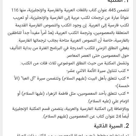
1. المكتبة
تتضمن 445 عنوان كتاب باللغات العربية والفارسية والإنجليزية، منها 116
عنواناً عبارة عن ترجمات لكتب عربية إلى الفارسية والإنجليزية، أو تعريب
لكتب فارسية إلى العربية. إن وجود الكتب والنصوص الفارسية القديمة
المتعلقة بالمعصومين، وترجمة الكتب العربية، يُعدّ أمراً مفيداً جداً للناطقين
بالفارسية، خاصة أن النصوص العربية متاحة بجانب ترجماتها الفارسية.
يغطي النطاق الزمني للكتب المدرجة في البرنامج الفترة من بداية التأليف
حول المعصومين حتى العصر المعاصر.
وتشمل المكتبة من حيث النطاق الموضوعي ثلاث فئات من الكتب:
* كتب تتناول سيرة الأئمة الاثني عشر؛
* كتب تتعلق بأهل البيت (عليهم السلام) وتتضمن سيرة "آل العبا" (الأ
خمسة)؛
* كتب تتعلق بأحد المعصومين، مثل فاطمة الزهراء (عليها السلام) أو
الإمام علي (عليه السلام).
وبالإضافة إلى المكتبة الفارسية والعربية، يتضمن قسم المكتبة الإنجليزية
أيضاً 24 عنوان كتاب عن المعصومين (عليهم السلام).
2. السيرة الذاتية