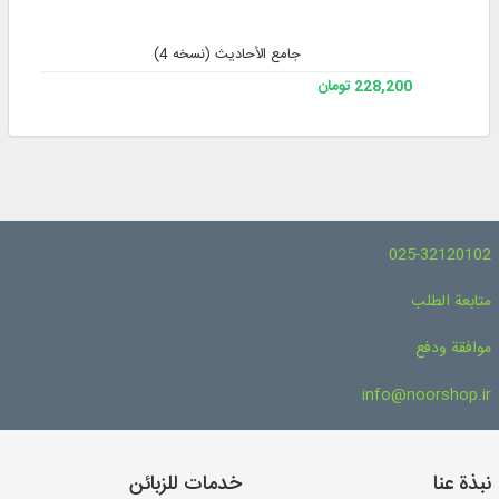
جامع الأحادیث (نسخه 4)
228,200 تومان
025-32120102
متابعة الطلب
موافقة ودفع
info@noorshop.ir
نبذة عنا
خدمات للزبائن