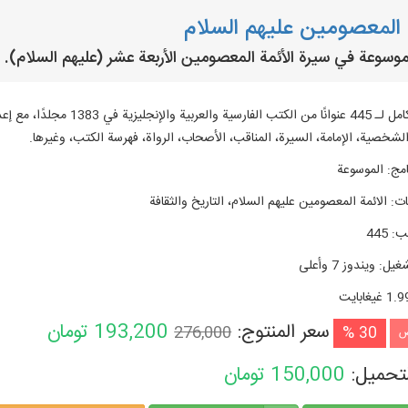
المعصومين عليهم السلام
سوعة في سيرة الأئمة المعصومين الأربعة عشر (عليهم السلام).
النص الكامل لـ 445 عنوانًا 
لشخصية، الإمامة، السيرة، المناقب، الأصحاب، الرواة، فهرسة الكتب، وغيرها.
امج
:
الموسوعة
ات
:
الائمة المعصومين عليهم السلام، التاريخ والثقافة
تب
:
445
شغیل
:
ويندوز 7 وأعلی
1. غيغابايت
سعر المنتوج:
193,200
تومان
276,000
30 %
ض
لتحميل:
150,000
تومان