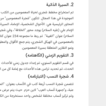
2. السيرة الذاتية
تم استخراج مخطط شجري لحياة المعصومين من الكتب ذات 
الموجودة في هذا المجال. تتكون "شجرة المعصومين" من أ
المحاور الرئيسية هي: الأحوال الشخصية، الإمامة، السير
الإمام علي (عليه السلام) يوجد محور "الخلافة"، وفي شجرة
بالمعصومين في الهيكل الشجري، يتم جمع الأقوال والمعل
ونمو التقارير المتعلقة بسيرة المعصومين.
3. التقويم الزمني (الگاهنامه)
الحدث، تم تحديد تزامن هذه الأحداث مع إمامة كل من الأئم
4. شجرة النسب (التبارنامه)
تتضمن شجرة النسب أربعة كتب في الأنساب بعنوان: "المج
عنبة، و"جمهرة أنساب العرب" لابن حزم. حيث يتم عرض م
وتم تركيز أنساب مختلفة لشخص واحد مستخرجة من الكتب ا