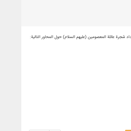
من الكتب الفارسية والعربية والإنجليزية في 1383 مجلدًا، مع إعداد شجرة عائلة المعصومين (عليهم السلام) حول المحاور التالية: