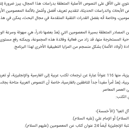
 على الأقل على النصوص الأصلية المتعلقة بدراسات هذا المجال، يبرز ضرورة إنتا
ض الأبحاث والدراسات الحديثة، لتقديم تعريف أفضل وأشمل بالأئمة المعصومين الأ
ومين، وخاصة أنه بفضل القدرات التقنية المتقدمة في مجال البحث، يمكن في هذا ال
المصادر المتعلقة بسيرة المعصومين التي يُعدّ بعضها نادراً، هي سهولة وسرعة الوص
ة المستخرجة منها، قد زاد من فعالية وفائدة هذه المجموعة، ويمكنه رفع مستوى 
دة (أولاد الأئمة) بشكل منسجم من المزايا التطبيقية الأخرى لهذا البرنامج.
تتضمن 445 عنوان كتاب باللغات العربية والفارسية والإنجليزية، منها 116 عنواناً عبارة عن ترجمات لكتب عربية
ية، يُعدّ أمراً مفيداً جداً للناطقين بالفارسية، خاصة أن النصوص العربية متاحة بجا
 العصر المعاصر.
 الكتب:
 العبا" (الأ خمسة)؛
سلام) أو الإمام علي (عليه السلام).
 عن المعصومين (عليهم السلام).