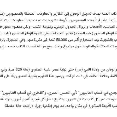
الصلة بهدف تسهيل الوصول إلى التقارير والمعلومات المتعلقة بالمعصومين (علي
ربعة عشر فرعاً بعدد المعصومين الأربعة عشر، حيث تم تصنيف المعلومات المتعلق
ة، المناقب، الأصحاب والرواة، الجدول الزمني، وفهرسة الكتب. ولكل معصوم محور 
 الإمام الحسن (عليه السلام) محور "الخلافة"، وفي شجرة الإمام الحسين (عليه الس
السلام) عنوان "الغيبة". تم ربط ما مجموعه 234 عنوان كتاب بالشجرة، وتم استخراج أ
ومات المختلفة والمتنوعة حول موضوع واحد، ومع مراعاة تصنيف الكتب حسب زمن ا
في قسم التقويم السنوي، تم إعداد
ة وخلافة الخلفاء في ذلك الوقت. ويتميز هذا التقويم بقابلية التعديل بناءً على 
دي في أنساب الطالبيين" لأبي الحسن العمري، و"الفخري في أنساب الطالبيين" لل
علومات نص كل كتاب بشكل شجري، وتتفرع داخل كل شجرة أشجار أخرى. بالإضافة إ
لأربعة المذكورة في مكان واحد، مما يوفر إمكانية إجراء دراسات حالة مفصلة.