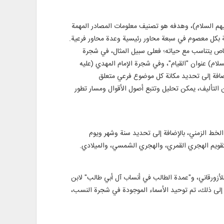
هم السلام)، وهدفه هو تصنيف معلومات المصادر المهمة
ة بكل معصوم في سبعة محاور رئيسية وعدة محاور فرعية.
خاص يتناسب مع حياته؛ فعلى سبيل المثال، في شجرة
لام) عنوان "القيام"، وفي شجرة الإمام المهدي (عليه
كثر من 50,000 كلمة غير مكررة منها. وفي الشجرة، بالإضافة إلى تحديد مكانة كل موضوع فرعي متعلق
لتأليف، يمكن تحليل وتتبع أصول الأقوال ومسار تطور
 جدول زمني للأحداث والوقائع من ولادة النبي (ص) حتى نهاية عصر الغيبة الصغرى (سنة 329 هـ). وفي الخط الزمني، بالإضافة إلى تحديد سنة وشهر ويوم
التقويم الهجري القمري، والهجري الشمسي، والميلادي.
أزورقاني، و"عمدة الطالب في أنساب آل أبي طالب" لابن
لى ذلك، تم توحيد الأسماء الموجودة في شجرة النسب،