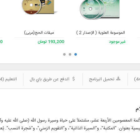
الموسوعة العلوية ( الإصدار 2 )
میقات الحج(عربی)
غير موجود
193,200 تومان
200
تحميل البرنامج
الدفع عن طريق باي بال
التعليم (4)
م
ة المعصومين الأربعة عشر، مشتملاً على حياة وسيرة رسول الله (صلى الله عليه وآله 
سية بعنوان: "المكتبة"، و"السيرة الذاتية"، و"التقويم الزمني"، و"شجرة النسب". يُع