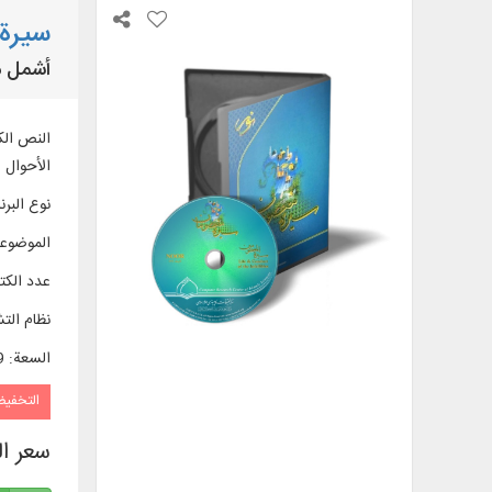
سيرة 
أشمل مو
الأحوال ا
نوع البرن
الموضوع
عدد الك
نظام الت
السعة
:
99
التخفي
سعر ا