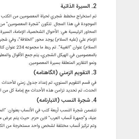
2. السيرة الذاتية
تم استخراج مخطط شجري لحياة المعصومين من الكتب ذات 
الموجودة في هذا المجال. تتكون "شجرة المعصومين" من أ
المحاور الرئيسية هي: الأحوال الشخصية، الإمامة، السير
الإمام علي (عليه السلام) يوجد محور "الخلافة"، وفي شجرة
بالمعصومين في الهيكل الشجري، يتم جمع الأقوال والمعل
ونمو التقارير المتعلقة بسيرة المعصومين.
3. التقويم الزمني (الگاهنامه)
الحدث، تم تحديد تزامن هذه الأحداث مع إمامة كل من الأئم
4. شجرة النسب (التبارنامه)
تتضمن شجرة النسب أربعة كتب في الأنساب بعنوان: "المج
عنبة، و"جمهرة أنساب العرب" لابن حزم. حيث يتم عرض م
وتم تركيز أنساب مختلفة لشخص واحد مستخرجة من الكتب ا