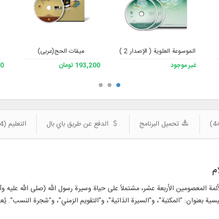
الموسوعة العلوية ( الإصدار 2 )
میقات الحج(عربی)
غير موجود
193,200 تومان
200
تحميل البرنامج
الدفع عن طريق باي بال
التعليم (4)
م
ة المعصومين الأربعة عشر، مشتملاً على حياة وسيرة رسول الله (صلى الله عليه وآله 
سية بعنوان: "المكتبة"، و"السيرة الذاتية"، و"التقويم الزمني"، و"شجرة النسب". يُع