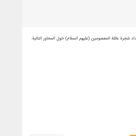
من الكتب الفارسية والعربية والإنجليزية في 1383 مجلدًا، مع إعداد شجرة عائلة المعصومين (عليهم السلام) حول المحاور التالية: