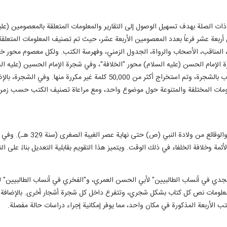
الصلة بهدف تسهيل الوصول إلى التقارير والمعلومات المتعلقة بالمعصومين (علي
ربعة عشر فرعاً بعدد المعصومين الأربعة عشر، حيث تم تصنيف المعلومات المتعلق
ة، المناقب، الأصحاب والرواة، الجدول الزمني، وفهرسة الكتب. ولكل معصوم محور 
 الإمام الحسن (عليه السلام) محور "الخلافة"، وفي شجرة الإمام الحسين (عليه الس
السلام) عنوان "الغيبة". تم ربط ما مجموعه 234 عنوان كتاب بالشجرة، وتم استخراج أ
ومات المختلفة والمتنوعة حول موضوع واحد، ومع مراعاة تصنيف الكتب حسب زمن ا
في قسم التقويم السنوي، تم إعداد
ة وخلافة الخلفاء في ذلك الوقت. ويتميز هذا التقويم بقابلية التعديل بناءً على 
دي في أنساب الطالبيين" لأبي الحسن العمري، و"الفخري في أنساب الطالبيين" لل
علومات نص كل كتاب بشكل شجري، وتتفرع داخل كل شجرة أشجار أخرى. بالإضافة إ
لأربعة المذكورة في مكان واحد، مما يوفر إمكانية إجراء دراسات حالة مفصلة.