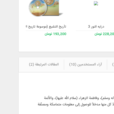
درایه النور 3
تأريخ التشيع (موسوعة تاريخ الشيعة)
برنامج جامع ت
228, تومان
193,200 تومان
508,200 تومان
آراء المستخدمين (10)
المقالات المرتبطة (2)
وسلم)، وفاطمة الزهراء (سلام الله عليها)، والأئمة
دّ كل منها مدخلاً للوصول إلى معلومات متماسكة ومصنّفة