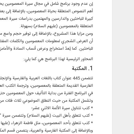
إن عدم وجود برنامج شامل في مجال سيرة المعصومين يحتوي
أهم النصوص المتعلقة بحياة المعصومين، بالإضافة إلى بع
كبيرة للباحثين والدارسين والمهتمين بدراسات سيرة المعص
المتعلقة بالمعصومين (عليهم السلام) بسهولة.
ومن مزايا هذا المشروع، بالإضافة إلى توفير حجم واسع من 
أن العرض الشجري لمعلومات المعصومين والكلمات المفتاحي
للباحثين. كما يُعدّ استخراج وعرض أنساب السادة والأمامزا
المحاور الرئيسية لهذا البرنامج هي كما يلي:
1. المكتبة
الفارسية القديمة المتعلقة بالمعصومين، وترجمة الكتب العرب
في البرنامج الفترة من بداية التأليف حول المعصومين حتى
وتشمل المكتبة من حيث النطاق الموضوعي ثلاث فئات من
* كتب تتناول سيرة الأئمة الاثني عشر؛
* كتب تتعلق بأهل البيت (عليهم السلام) وتتضمن سيرة "آل
* كتب تتعلق بأحد المعصومين، مثل فاطمة الزهراء (عليها ال
وبالإضافة إلى المكتبة الفارسية والعربية، يتضمن قسم المكتبة الإنجليزية أيضاً 24 عنوان كتاب