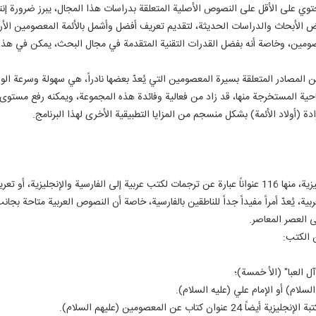
 على الأقل على النصوص الأصلية المتعلقة بدراسات هذا المجال، يبرز ضرورة إنتا
ض الأبحاث والدراسات الحديثة، لتقديم تعريف أفضل وأشمل بالأئمة المعصومين الأ
ومين، وخاصة أنه بفضل القدرات التقنية المتقدمة في مجال البحث، يمكن في هذا ال
المصادر المتعلقة بسيرة المعصومين التي يُعدّ بعضها نادراً، هي سهولة وسرعة الوص
ة المستخرجة منها، قد زاد من فعالية وفائدة هذه المجموعة، ويمكنه رفع مستوى 
دة (أولاد الأئمة) بشكل منسجم من المزايا التطبيقية الأخرى لهذا البرنامج.
تتضمن 445 عنوان كتاب باللغات العربية والفارسية والإنجليزية، منها 116 عنواناً عبارة عن ترجمات لكتب عربية
ية، يُعدّ أمراً مفيداً جداً للناطقين بالفارسية، خاصة أن النصوص العربية متاحة بجا
 العصر المعاصر.
 الكتب:
 العبا" (الأ خمسة)؛
سلام) أو الإمام علي (عليه السلام).
 عن المعصومين (عليهم السلام).