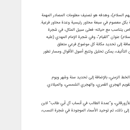
هم السلام)، وهدفه هو تصنيف معلومات المصادر المهمة
ة بكل معصوم في سبعة محاور رئيسية وعدة محاور فرعية.
خاص يتناسب مع حياته؛ فعلى سبيل المثال، في شجرة
لام) عنوان "القيام"، وفي شجرة الإمام المهدي (عليه
كثر من 50,000 كلمة غير مكررة منها. وفي الشجرة، بالإضافة إلى تحديد مكانة كل موضوع فرعي متعلق
لتأليف، يمكن تحليل وتتبع أصول الأقوال ومسار تطور
 جدول زمني للأحداث والوقائع من ولادة النبي (ص) حتى نهاية عصر الغيبة الصغرى (سنة 329 هـ). وفي الخط الزمني، بالإضافة إلى تحديد سنة وشهر ويوم
التقويم الهجري القمري، والهجري الشمسي، والميلادي.
أزورقاني، و"عمدة الطالب في أنساب آل أبي طالب" لابن
لى ذلك، تم توحيد الأسماء الموجودة في شجرة النسب،