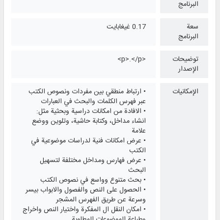
البرنامج
سعة
0.17 غيغابايت
البرنامج
توضيحات
<p>.</p>
الإصدار
الإمكانيات
• ارتباط منطقي بين مفردات ونصوص الكتب
عبر فهرس الكلمات والبحث في العبارات
• الافادة من امكانات دراسية وبحثية مثل:
انشاء مداخل، وكتابة حاشية، وتلوين ووضع
علامة
• عرض امكانات فنية لدراسات موضوعية في
الكتب
• عرض فهارس ومداخل مختلفة لتسهيل
البحث
• بحث متنوع وواسع في نصوص الكتب
• الحصول على النص والفصول والابواب بيسر
وسرعة عن طريق الفهرس المشجر
• امكان النقل ال المفكرة واختيار النص واخراج
وطباعة الموضوعات المطلوبة