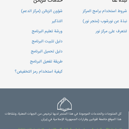
نبذة عنا
خدمات للزبائن
شروط استخدام برامج المركز
شؤون الزبائن (مركز الدعم)
نبذة عن نورشوب (متجر نور)
التذكير
لنتعرف على مركز نور
ورشة تعليم البرنامج
دليل تثبيت البرنامج
دليل تحميل البرنامج
طريقة تفعيل البرنامج
كيفية استخدام رمز التخفيض؟
كل المنتوجات والخدمات الموجودة في هذا المتجر لديها ترخيص من الجهات المعنية، ونشاطات
هذا الموقع خاضعة لقوانين وقرارات الجمهورية الإسلامية في إيران.