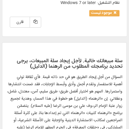
نظام التشغیل
:
Windows 7 or later
موجود نیست
قارن
سلة مبيعاتك خالية. لأجل إيجاد سلة المبيعات، يرجی
تحديد برنامجك المطلوب من الرهنما (الدليل)
السؤال من أجل إيجاد الطريق هو في حد ذاته قيمة. فأي ثقافة تولي
أهمية للاستفسار وتقدم أجمل وأدق وأبسط الإجابات، فقد ضمنت انتشارها
واستمرارها. المهم هو اختيار أفضل طريق؛ طريق سليم، آمن، معتدل، شامل،
وعقلاني. إن «الرهنما» (الدليل) هو خطوة في هذا المسار، وهدية لجميع
زوار عتبة الإمام الرءوف علي بن موسى الرضا (عليه السلام). يتضمّن
برنامج «الرهنما» كتيبات «الرهنما» التي تم إعدادها بناءً على كثرة أسئلة
المراجعين لمكاتب الاستشارة الدينية والإجابة على الأسئلة الشرعية، أو
المشاركين في «حلقات المعرفة» في الحرم المطهر للإمام الرضا (عليه