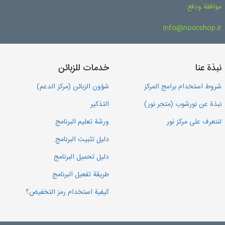
موافقة ودفع
info@noorshop.ir
نبذة عنا
خدمات للزبائن
شروط استخدام برامج المركز
شؤون الزبائن (مركز الدعم)
نبذة عن نورشوب (متجر نور)
التذكير
لنتعرف على مركز نور
ورشة تعليم البرنامج
دليل تثبيت البرنامج
دليل تحميل البرنامج
طريقة تفعيل البرنامج
كيفية استخدام رمز التخفيض؟