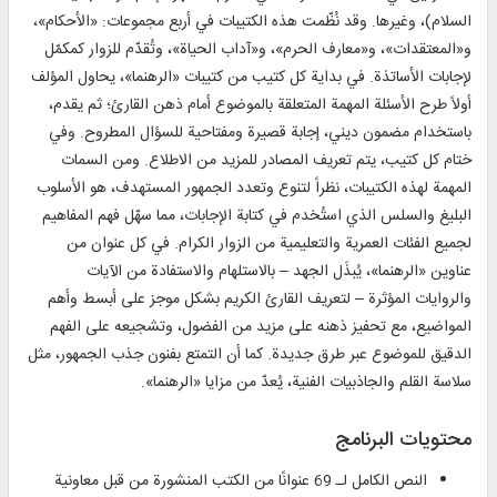
السلام)، وغيرها. وقد نُظّمت هذه الكتيبات في أربع مجموعات: «الأحكام»،
و«المعتقدات»، و«معارف الحرم»، و«آداب الحياة»، وتُقدّم للزوار كمكمّل
لإجابات الأساتذة. في بداية كل كتيب من كتيبات «الرهنما»، يحاول المؤلف
أولاً طرح الأسئلة المهمة المتعلقة بالموضوع أمام ذهن القارئ؛ ثم يقدم،
باستخدام مضمون ديني، إجابة قصيرة ومفتاحية للسؤال المطروح. وفي
ختام كل كتيب، يتم تعريف المصادر للمزيد من الاطلاع. ومن السمات
المهمة لهذه الكتيبات، نظراً لتنوع وتعدد الجمهور المستهدف، هو الأسلوب
البليغ والسلس الذي استُخدم في كتابة الإجابات، مما سهّل فهم المفاهيم
لجميع الفئات العمرية والتعليمية من الزوار الكرام. في كل عنوان من
عناوين «الرهنما»، يُبذَل الجهد – بالاستلهام والاستفادة من الآيات
والروايات المؤثرة – لتعريف القارئ الكريم بشكل موجز على أبسط وأهم
المواضيع، مع تحفيز ذهنه على مزيد من الفضول، وتشجيعه على الفهم
الدقيق للموضوع عبر طرق جديدة. كما أن التمتع بفنون جذب الجمهور، مثل
سلاسة القلم والجاذبيات الفنية، يُعدّ من مزايا «الرهنما».
محتويات البرنامج
النص الكامل لـ 69 عنوانًا من الكتب المنشورة من قبل معاونية