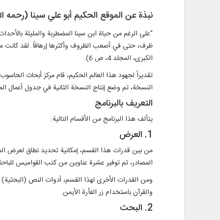
نبذة عن الموقع الحكيم أبو علي سينا (رحمه الل
"على الرغم من حياة ابن سينا المضطربة والمليئة بالأحداث، ك
ظرف، حتى في أصعب الظروف وأكثرها إرهاقاً. لقد كانت موه
الكبرى، المجلد 4، ص 6).
تقديراً لجهود هذا العالم الحكيم، قام مركز أبحاث الحاسوب 
النسخة، تم وضع إنتاج النسخة الثانية في جدول أعمال المر
التعريف بالبرنامج
يتألف هذا البرنامج من الأقسام التالية:
1. العرض
من بين قدرات هذا القسم، إمكانية تحديد نطاق لعرض المصا
المصادر، تم توفير عشرة عناوين من كتب القواميس للباحثي
ومن القدرات الأخرى لهذا القسم، أدوات النص (البحثية) 
والقرآن باستخدام زر الفأرة الأيمن.
2. البحث