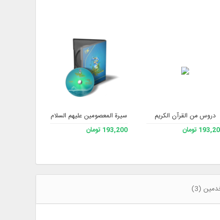
 3
دروس من القرآن الكريم
سيرة المعصومين عليهم السلام
مكتبة الدروس 
193, تومان
193,200 تومان
228,200 تومان
مين (3)