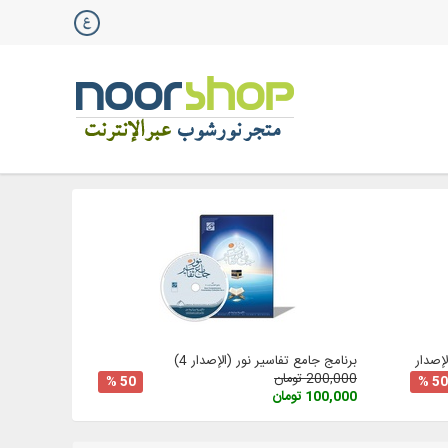
صدار 3
برنامج جامع تفاسير نور (الإصدار 4)
200,000 تومان
50 %
50 %
100,000 تومان