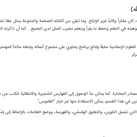
ه)
ان مفكراً وكاتباً غزير الإنتاج. وما تبقى من كتاباته الضخمة والمتنوعة يمثل عقلاً ن
بته في التعلم وحفظ ما يقرأ ويتعلم مضرب المثل لدى الجميع... كما أن ذاكرته القو
للعلوم الإسلامية سابقاً بإنتاج برنامج يحتوي على مجموع أعماله وجعله متاحاً للمهتم
كز.
در المختارة. كما يمكن عدّ الوصول إلى الفهارس الشجرية والانتقائية للكتب من م
ن في هذا القسم، يمكن الاستفادة منها عبر خيار "القاموس".
التي تشمل التلوين، والتعليق الهامشي، والفهرسة، ووضع العلامات، بالإضافة إلى