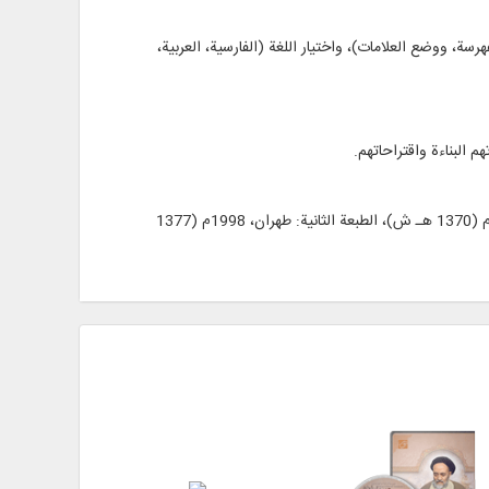
، ووضع العلامات)، واختيار اللغة (الفارسية، العربية،
 البناءة واقتراحاتهم.
دائرة المعارف الإسلامية الكبرى، بإشراف كاظم الموسوي البجنوردي، الناشر: مركز دائرة المعارف الإسلامية الكبرى، الطبعة الأولى: طهران، 1991م (1370 هـ ش)، الطبعة الثانية: طهران، 1998م (1377