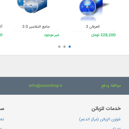
العرفان 3
جامع التفاسير 3.0
آث
228,200 تومان
غير موجود
200
موافقة ودفع
info@noorshop.ir
خدمات للزبائن
سا
شؤون الزبائن (مركز الدعم)
تحم