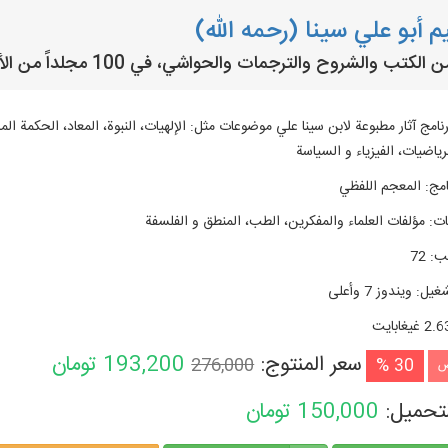
م أبو علي سينا (رحمه الله)
تب والشروح والترجمات والحواشي، في 100 مجلداً من الأعمال المتعلقة بالحكيم ابن سينا (بو علي سينا).
امج آثار مطبوعة لابن سينا علي موضوعات مثل: الإلهيات، النبوة، المعاد، الحكمة المشا
ياضيات، الفيزياء و السياسة
امج
:
المعجم اللفظي
ات
:
مؤلفات العلماء والمفكرين، الطب، المنطق و الفلسفة
تب
:
72
شغیل
:
ويندوز 7 وأعلی
2. غيغابايت
سعر المنتوج:
193,200
تومان
276,000
30 %
ض
لتحميل:
150,000
تومان