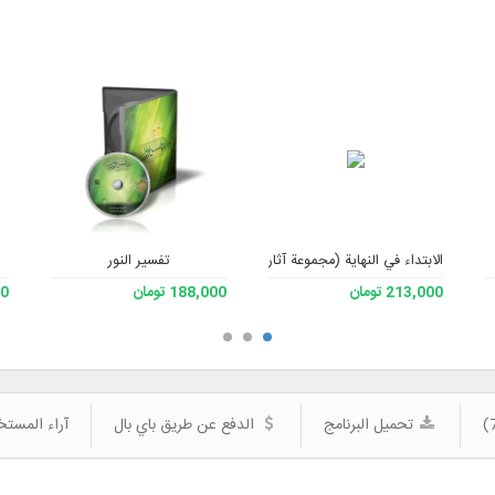
تفسیر النور
الابتداء في النهاية (مجموعة آثار الأستاذ علي صفايي حائري - رحمه الله) - الإصدار
213,000 تومان
188,000 تومان
200
تحميل البرنامج
الدفع عن طريق باي بال
آراء المستخد