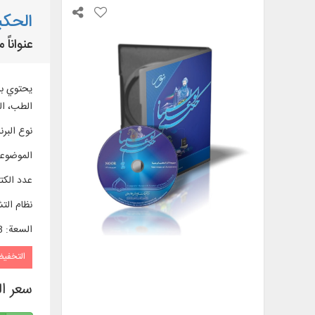
الحكي
عنواناً من الك
يحتوي برن
الطب، الر
نوع البرن
الموضوع
عدد الك
نظام الت
السعة
:
63
التخفي
سعر ا