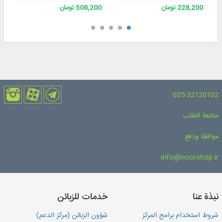
228,200 تومان
508,200 تومان
025-32120102
متابعة الطلب
موافقة ودفع
info@noorshop.ir
نبذة عنا
خدمات للزبائن
شروط استخدام برامج المركز
شؤون الزبائن (مركز الدعم)