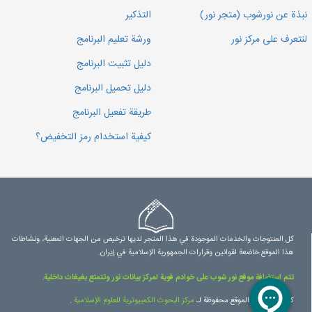
نبذة عن نورشوب (متجر نور)
التذكير
لنتعرف على مركز نور
ورشة تعليم البرنامج
دليل تثبيت البرنامج
دليل تحميل البرنامج
طريقة تفعيل البرنامج
كيفية استخدام رمز التخفيض؟
كل المنتوجات والخدمات الموجودة في هذا المتجر لديها ترخيص من الجهات المعنية، ونشاطات
هذا الموقع خاضعة لقوانين وقرارات الجمهورية الإسلامية في إيران.
تتم استضافة موقع نور شوب على خوادم قوية لمركز بيانات نور وتتمتع بغيغات داخلية.
كل حقوق هذا الموقع محفوظة لـ
مرکز البحوث الكمبيوترية للعلوم الإسلامية
.