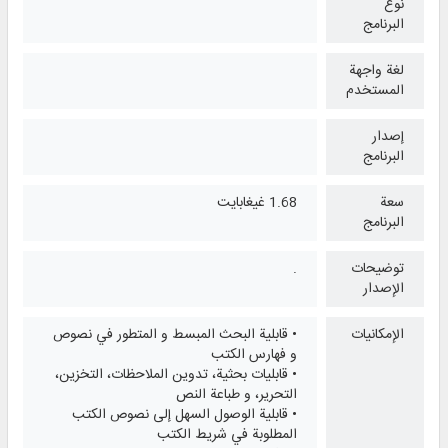
نوع
البرنامج
لغة واجهة
المستخدم
إصدار
البرنامج
سعة
1.68 غيغابايت
البرنامج
توضيحات
.
الإصدار
الإمكانيات
• قابلية البحث المبسط و المتطور في نصوص
و فهارس الكتب
• قابليات بحثیة، تدوین الملاحظات، التخزین،
التحریر، و طباعة النص
• قابلیة الوصول السهل إلی نصوص الكتب
المطلوبة في شریط الكتب