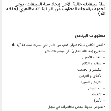
سلة مبيعاتك خالية. لأجل إيجاد سلة المبيعات، يرجی
تحديد برنامجك المطلوب من آثار آیة الله مظاهري (حفظه
الله)
.
محتويات البرنامج
• النص الكامل لـ ۶۵ عنوان كتاب من الآثار التي نشرت لسماحة آیة الله
مظاهري (مد ظله العالی)، في موضوعات مثل:
– الفقه و الأصول
– العقائد و الكلام
– التفسير و الحدیث
– الأخلاق و العرفان
– التاریخ و السیرة
– علم الرجال
– الاقتصاد
– الأسرة
• نصوص مدونة لبعض محاضراته في مجال: