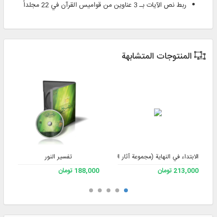
ربط نص الآيات بـ 3 عناوين من قواميس القرآن في 22 مجلداً
المنتوجات المتشابهة
تفسیر النور
الابتداء في النهاية (مجموعة آثار الأستاذ علي صفايي حائري - رحمه الله) - الإصدار 3
213,000 تومان
188,000 تومان