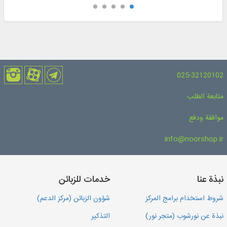
025-32120102
متابعة الطلب
موافقة ودفع
info@noorshop.ir
نبذة عنا
خدمات للزبائن
شروط استخدام برامج المركز
شؤون الزبائن (مركز الدعم)
نبذة عن نورشوب (متجر نور)
التذكير