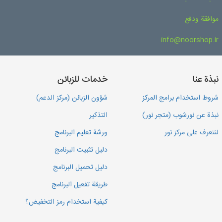
موافقة ودفع
info@noorshop.ir
نبذة عنا
خدمات للزبائن
شروط استخدام برامج المركز
شؤون الزبائن (مركز الدعم)
نبذة عن نورشوب (متجر نور)
التذكير
لنتعرف على مركز نور
ورشة تعليم البرنامج
دليل تثبيت البرنامج
دليل تحميل البرنامج
طريقة تفعيل البرنامج
كيفية استخدام رمز التخفيض؟