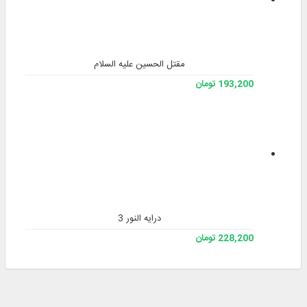
مقتل الحسین علیه السلام
193,200 تومان
درایه النور 3
228,200 تومان