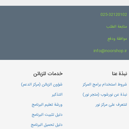
025-32120102
متابعة الطلب
موافقة ودفع
info@noorshop.ir
نبذة عنا
خدمات للزبائن
شروط استخدام برامج المركز
شؤون الزبائن (مركز الدعم)
نبذة عن نورشوب (متجر نور)
التذكير
لنتعرف على مركز نور
ورشة تعليم البرنامج
دليل تثبيت البرنامج
دليل تحميل البرنامج