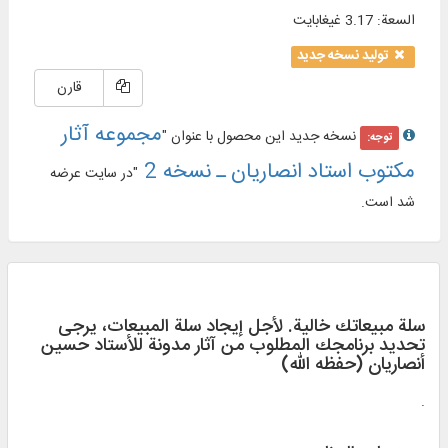
السعة
:
3.17 غيغابايت
تولید نسخه جدید
قارن
مجموعه آثار
نسخه جدید این محصول با عنوان "
توجه:
مکتوب استاد انصاریان ـ نسخه 2
"در سایت عرضه
شد است.
سلة مبيعاتك خالية. لأجل إيجاد سلة المبيعات، يرجی
تحديد برنامجك المطلوب من آثار مدونة للأستاد حسین
أنصاریان (حفظه الله)
.