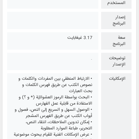
المستخدم
إصدار
البرنامج
سعة
3.17 غيغابايت
البرنامج
توضيحات
.
الإصدار
الإمكانيات
• الارتباط المنطقي بین المفردات والكلمات و
نصوص الكتب عن طریق فهرس الكلمات و
بحث العبارات
• البحث بواسطة الرموز العشوائيُة (* و ؟) و
الاستفادة من قابلیة عمل الفهارس
• الوصول السهل و السریع إلی النص، فصول و
أبواب الكتب عن طریق الفهرس المشجر
• إمكان تدوین الملاحظات، انتقاء النص،
التحریر، طباعة الموارد المطلوبة
• عرض الإمكانات الفنیة للقیام ببحوث موضوعیة