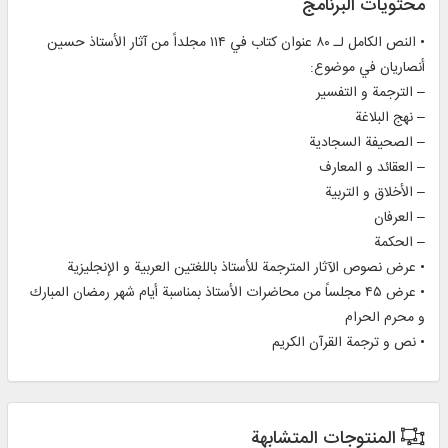
محتويات البرنامج
• النص الكامل لـ ۸۰ عنوان كتاب في ۱۱۴ مجلداً من آثار الأستاذ حسین
أنصاریان في موضوع:
– الترجمة و التفسیر
– نهج البلاغة
– الصحیفة السجادیة
– العقائد و المعارف
– الأخلاق و التربیة
– العرفان
– الحكمة
• عرض نصوص الآثار المترجمة للأستاذ باللغتین العربیة و الإنجلیزیة
• عرض ۴۵ مجلساً من محاضرات الأستاذ بمناسبة أیام شهر رمضان المبارك
و محرم الحرام
• نص و ترجمة القرآن الكریم
المنتوجات المتشابهة