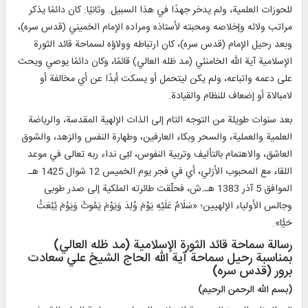
للحوزات العلمية، ولم يدخر جهدًا في هذا السبيل. وثانيًا: كان دائمًا يذكر
مراتب ولائه وإخلاصه ومحبته لأستاذه ومراده الإمام الخميني (قدس سره)،
وبعد رحيل الإمام (قدس سره)، كان ارتباطه وولاؤه لسماحة قائد الثورة
الإسلامية آية الله الخامنئي (مد ظله العالي) قائمًا، وكان دائمًا يوصي ويحث
على دعمه واتباعه، ولم يكن ليتحمل أو يسكت أبدًا عن أي مخالفة أو
لامبالاة أو إضعاف للنظام والقيادة.
بعد سنوات طويلة من التوجه التام إلى الذات الإلهية المقدسة، والرياضة
العلمية والعملية، والسحر وبكاء العارفين، وطهارة النفس والزهد، والشوق
العاشق، والاهتمام بالتأليف وتربية النفوس، لبّى نداء ربه تعالى في موعد
اللقاء مع المحبوب الأزلي، أي في فجر يوم الخميس 12 شوال 1425 هـ
الموافق 5 آذر 1383 هـ.ش، فحلّقت طائرته الملكية إلى صدر طوبى
وجالس الأولياء الإلهيين؛ «سَلَامٌ عَلَيْهِ يَوْمَ وُلِدَ وَيَوْمَ يَمُوتُ وَيَوْمَ يُبْعَثُ
حَيًّا».
رسالة سماحة قائد الثورة الإسلامية (مد ظله العالي)
بمناسبة رحيل سماحة آية الله الحاج الشيخ علي سعادت
برور (قدس سره)
(بسم الله الرحمن الرحيم)