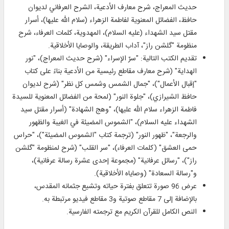
حديث المعراج، شرح معارف الأدعية، الشرح العرفاني لديوان
حافظ، الفضائل المعنوية لفاطمة الزهراء (سلام الله عليها)، أسرار
مقتل سيد الشهداء (عليه السلام)، المهدوية، كلمات العرفاء، شرح
منظومة "گلشن راز"، آداب الطريقة، والوصايا الأخلاقية.
تقديم الكتب التالية: "سرّ الإسراء" (شرح حديث المعراج)، "نور
الهداية" (شرح معارف مقاطع رئيسية من الأدعية بناءً على كتاب
"إقبال الأعمال")، "جمال الشمس وشمس كل نظر" (شرح لديوان
حافظ الشيرازي)، "جلوة النور" (لمحة من الفضائل المعنوية للسيدة
فاطمة الزهراء سلام الله عليها)، "وهج الشهادة" (أسرار مقتل سيد
الشهداء عليه السلام)، "الشموس المضيئة في الغيبة والظهور
والرجعة"، "ظهور النور" (ترجمة كتاب "الشموس المضيئة")، "حراس
حمى العشق" (كلمات العرفاء)، "سر القلب" (شرح لمنظومة "گلشن
راز")، "رسائل عرفانية" (مجموعة إحدى عشرة رسالة عرفانية)،
و"رسالة السعادة" (وصاياه الأخلاقية).
عرض 96 صورة تتعلق بفترة حياته وتشيع جثمانه المقدس،
بالإضافة إلى 7 مقاطع صوتية و3 مقاطع فيديو مرتبطة به.
النص الكامل للقرآن الكريم مع ترجمته الفارسية.