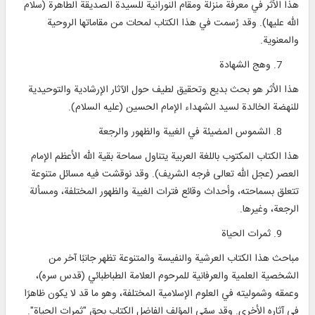
هذا الأثر في معرفة منزلة ومقام النورانية للسيدة الصديقة الطاهرة (سلام
الله عليها). وقد رُسمت في هذا الكتاب لمحات من مقاماتها الروحية
والمعنوية.
وهج الشهادة
هذا الأثر هو بحث بديع وتحقيق لطيف حول الآثار الإرشادية والتوحيدية
للنهضة الخالدة لسيد الشهداء الإمام الحسين (عليه السلام).
الشموس المضيئة في الغيبة والظهور والرجعة
هذا الكتاب المكتوب باللغة العربية يتناول سماحة بقية الله الأعظم الإمام
العصر (عجل الله تعالى فرجه الشريف). وقد نوقشت فيه مسائل متنوعة
تتعلق بسماحته، وأحداث وقائع فترات الغيبة والظهور المختلفة، ومسألة
الرجعة، وغيرها.
ثمرات الحياة
مباحث هذا الكتاب العرشية والنفيسة والمتنوعة تظهر جانبًا آخر من
الشخصية العلمية والعرفانية للمرحوم العلامة الطباطبائي (قدس سره)،
وعمقه وشموليته في العلوم الإسلامية المختلفة، وهو ما قد لا يكون ظاهرًا
في آثاره الأخرى. وقد سمّى المؤلف الفاضل الكتاب بحق "ثمرات الحياة".