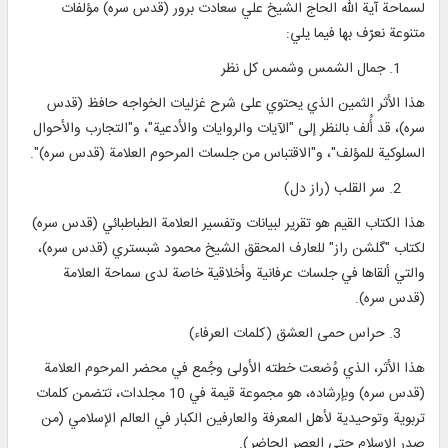
لسماحة آية الله الحاج الشيخ علي سعادت برور (قدس سره) مؤلفات
متنوعة نعرّف بها فيما يلي:
جمال الشمس وشمس كل نظر
هذا الأثر الثمين الذي يحتوي على شرح غزليات الخواجه حافظ (قدس
سره)، قد أُلف بالنظر إلى "الآيات والروايات والأدعية"، و"التجارب والأحوال
السلوكية للمؤلف"، و"الاقتباس من جلسات المرحوم العلامة (قدس سره)".
سر القلب (راز دل)
هذا الكتاب القيم هو تقرير لبيانات وتفسير العلامة الطباطبائي (قدس سره)
لكتاب "گلشن راز" للعارف المحقق الشيخ محمود شبستري (قدس سره)،
والتي ألقاها في جلسات عرفانية وأخلاقية خاصة لدى سماحة العلامة
(قدس سره).
حراس حمى العشق (كلمات العرفاء)
هذا الأثر، الذي وُضعت خطته الأولى وجُمع في محضر المرحوم العلامة
(قدس سره) وبإرشاده، هو مجموعة قيمة في 10 مجلدات، تتضمن كلمات
تربوية وتوحيدية لأهل المعرفة والعارفين الكبار في العالم الإسلامي (من
صدر الإسلام حتى العصر الحاضر).