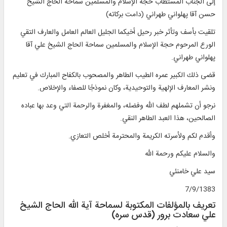
إلى الجناب المستطاب حجة الإسلام والمسلمين سماحة الحاج الشيخ
حسن آقا پهلواني طهراني (دامت بركاته)
تلقيت بأسف وتأثر خبر رحيل أخيكما الجليل العالم العامل والعارف التقي
الورع المرحوم حجة الإسلام والمسلمين سماحة الحاج الشيخ علي آقا
پهلواني طهراني.
قضى ذلك الكبير عمره الطيب الطاهر والمصحوب بالكفاح المبارك في تعليم
ونشر المعارف الإلهية والتوحيدية، وكان نموذجًا للصفاء والإخلاص.
نرجو أن تشملهم لطف الله وفضله، والمغفرة والرحمة التي وعد بها عباده
الصالحين، هذا العبد الطاهر النقي.
وأقدم لكم ولأسرته الكريمة والمحترمة أخلص التعازي.
والسلام عليكم ورحمة الله
سيد علي خامنئي
7/9/1383
تعريف بالمؤلفات المكتوبة لسماحة آية الله الحاج الشيخ
علي سعادت برور (قدس سره)