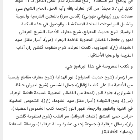
في برنامج "كنز السعادة" (گنج سعادت)، قُدم النص الكامل لـ 11 عنوانًا
كتابيًا في 37 مجلدًا من آثار العارف بالله وآية الحق، الحاج الشيخ علي
سعادت برور (پهلواني طهراني) (قدس سره) باللغتين الفارسية والعربية.
وتشمل الموضوعات المتاحة للاستكشاف والوصول في هذه المكتبة
الرقمية: شرح حديث المعراج، شرح معارف الأدعية، الشرح العرفاني
لديوان حافظ، الفضائل المعنوية لفاطمة الزهراء (س)، أسرار مقتل سيد
الشهداء (ع)، المهدوية، كلمات العرفاء، شرح منظومة گلشن راز، آداب
الطريقة والوصايا الأخلاقية.
والكتب المعروضة في هذا البرنامج هي:
سر الإسراء (شرح حديث المعراج)، نور الهداية (شرح معارف مقاطع رئيسية
من الأدعية بناءً على كتاب الإقبال)، جمال الشمس (شرح لديوان حافظ
الشيرازي)، جلوة النور (لمحة من الفضائل المعنوية للسيدة فاطمة الزهراء
(س))، وهج الشهادة (أسرار مقتل سيد الشهداء (ع))، الشموس المضيئة
في الغيبة والظهور والرجعة، ظهور النور (ترجمة كتاب الشموس المضيئة)،
حراس حمى العشق (كلمات العرفاء)، سر القلب (شرح لمنظومة گلشن
راز)، رسائل عرفانية (مجموعة إحدى عشرة رسالة عرفانية)، ورسالة السعادة
(وصاياه الأخلاقية).