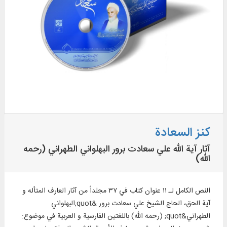
كنز السعادة
آثار آية الله علي سعادت برور البهلواني الطهراني (رحمه
الله)
النص الكامل لـ ۱۱ عنوان كتاب في ۳۷ مجلداً من آثار العارف المتأله و
آية الحق، الحاج الشيخ علي سعادت برور &quot;البهلواني
الطهراني&quot; (رحمه الله) باللغتين الفارسية و العربية في موضوع: