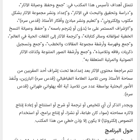
تتمثل أهداف تأسيس هذا المكتب في: "جمع وحفظ وصيانة الآثار"،
و"دراسة وتحقيق والبحث في الآثار"، و"إعداد ونشر مجموعة الآثار بشكل
مكتوب وإلكتروني"، و"تعليم ونشر مبادئ وأفكار الأستاذ (قدس سره)"،
و"الإشراف المستمر على ما يُدوّن أو يُترجم باسمه"، و"حفظ وصيانة النسخ
الخطية لمؤلفاته وسائر كتاباته"، و"ترجمة الآثار إلى اللغات الحية في العالم"،
و"جمع وفهرسة وأرشفة مجموعة المقالات والخطب"، و"جمع وتسجيل
ذكريات رفاقه وتلاميذه"، و"جمع وأرشفة الصور المتنوعة وكذلك الآثار
الصوتية والمرئية المتعلقة به".
تتم مراجعة محتوى الآثار بعد إعدادها تحت إشراف أحد المقربين من
سماحة الأستاذ ومن تلاميذ العلامة الطباطبائي (قدس سره) البارزين، وتُنفذ
الأمور البحثية بواسطة عدد من تلاميذ آية الله پهلواني طهراني (قدس
سره).
ويجدر الذكر أن أي تلخيص أو ترجمة أو شرح أو استنتاج أو إعادة إنتاج
لآثاره سماحته (سواء كان طباعة، أو نشرًا، أو إنتاج برامج، أو استخدام
النصوص إلكترونيًا) لا يكون إلا بإذن خطي من هذا المكتب.
حول البرنامج