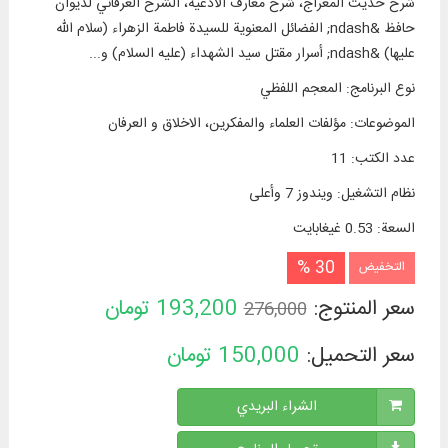
شرح حديث المعراج، شرح معارف الأدعية، الشرح العرفاني لديوان
حافظ &ndash; الفضائل المعنوية للسيدة فاطمة الزهراء (سلام الله
عليها) &ndash; أسرار مقتل سيد الشهداء (عليه السلام) و...
نوع البرنامج
:
المعجم اللفظي
الموضوعات
:
مؤلفات العلماء والمفكرين، الاخلاق و العرفان
عدد الكتب
:
11
نظام التشغیل
:
ويندوز 7 وأعلی
السعة
:
0.53 غيغابايت
30 %
التخفيض
سعر المنتوج:
193,200
تومان
276,000
سعر التحميل:
150,000
تومان
الشراء البريدي