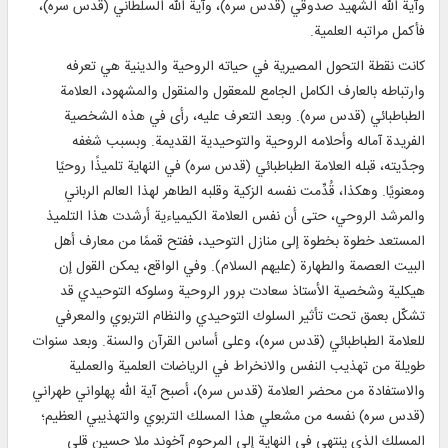
وآية الله الشهيد صدوقي (قدس سره)، وآية الله السلطاني (قدس سره)،
فأكمل مراتبه العلمية.
كانت نقطة التحول المصيرية في حياته الروحية والدينية هي تعرفه
وارتباطه بالعارف الكامل الجامع للمعقول والمنقول والمشهود، العلامة
الطباطبائي (قدس سره). وبعد التعرف عليه، رأى في هذه الشخصية
الفريدة آماله وأحلامه الروحية والتوحيدية القديمة. وبسبب شغفه
وجدّيته، قبله العلامة الطباطبائي (قدس سره) في النهاية تلميذًا روحيًا
ومعنويًا. وهكذا، قُدِّمت نفسه الزكية وقلبه الطاهر لهذا العالم الرباني
والمرشد الروحي، حتى أن نفس العلامة الكيمياءية أرشدت هذا التلميذ
المستعد خطوة بخطوة إلى منازل التوحيد، ففتح قممًا من معارف أهل
البيت العصمة والطهارة (عليهم السلام). وفي الواقع، يمكن القول إن
هيكلية وشخصية الأستاذ سعادت برور الروحية وسلوكه التوحيدي قد
تشكّل بعمق تحت تأثير السلوك التوحيدي والنظام التربوي والمعرفي
للعلامة الطباطبائي (قدس سره)، وعلى أساس القرآن والسنة. وبعد سنوات
طويلة من تهذيب النفس والانخراط في الرياضات العلمية والعملية
والاستفادة من محضر العلامة (قدس سره)، أصبح آية الله پهلواني طهراني
(قدس سره) نفسه من مشعلي هذا المسلك التربوي والتهذيبي العظيم؛
المسلك الذي ينتهي في النهاية إلى المرحوم آخوند ملا حسين قلي