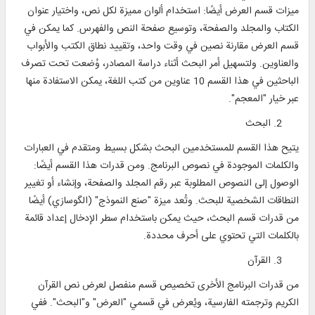
ميزات قسم العرض أيضًا: استخدام ألوان مميزة لكل نص، واختيار عنوان
الكتاب والمجلد والصفحة، وتوسيع صفحة النص والفهرس. كما يمكن في
قسم العرض مقارنة نصين في وقت واحد، وتقييد نطاق الكتب والأبواب
والعناوين. ولتسهيل أمر البحث أثناء دراسة المصادر، وُضعت تحت تصرف
الباحثين في هذا القسم 10 عناوين من كتب اللغة، يمكن الاستفادة منها
عبر خيار "المعجم".
البحث
يتيح هذا القسم للمستخدمين البحث بشكل بسيط ومتقدم في العبارات
والكلمات الموجودة في نصوص البرنامج. ومن قدرات هذا القسم أيضًا:
الوصول إلى النصوص المطلوبة عبر رقم المجلد والصفحة، وإنشاء أو تغيير
النطاقات الشخصية للبحث. وتُعد ميزة "صنع النموذج" (الگوسازي) أيضًا
من قدرات قسم البحث، حيث يمكن باستخدام سطر الإدخال إعداد قائمة
بالكلمات التي تحتوي على أحرف محددة.
القرآن
من قدرات البرنامج الأخرى تخصيص قسم منفصل لعرض نص القرآن
الكريم وترجمته الفارسية، ويُعرض في قسمي "العرض" و"البحث". ففي