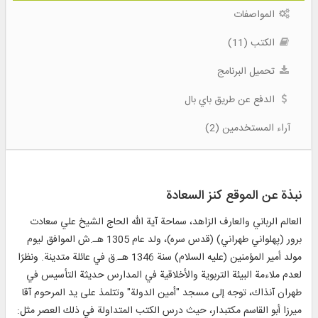
المواصفات
الكتب (11)
تحميل البرنامج
الدفع عن طريق باي بال
آراء المستخدمين (2)
نبذة عن الموقع كنز السعادة
العالم الرباني والعارف الزاهد، سماحة آية الله الحاج الشيخ علي سعادت
برور (پهلواني طهراني) (قدس سره)، ولد عام 1305 هـ.ش الموافق ليوم
مولد أمير المؤمنين (عليه السلام) سنة 1346 هـ.ق في عائلة متدينة. ونظرًا
لعدم ملاءمة البيئة التربوية والأخلاقية في المدارس حديثة التأسيس في
طهران آنذاك، توجه إلى مسجد "أمين الدولة" وتتلمذ على يد المرحوم آقا
ميرزا أبو القاسم مكتبدار، حيث درس الكتب المتداولة في ذلك العصر مثل: