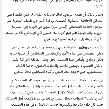
آخر أيام عمره الشريف بشوق والتزام إلهي، ومحبة لا توصف، في تربية
تلاميذه.
وجدير بالذكر أن نظامه التربوي، اتباعًا لأساتذته الكرام، لم يكن مقتصرًا على
المسائل الأخلاقية المتداولة فحسب، بل كما أُشير، فإن طريقته التربوية عبر
المرحوم العلامة الطباطبائي (قدس سره) تنتهي في النهاية إلى المدرسة
التربوية والتوحيدية للمرحوم آخوند ملا حسين قلي الهمداني (قدس سره)،
الذي كان ينظر إلى التوحيد الشهودي والعيني.
طبعًا، هذه matters المهمة تحتاج إلى بسط وبيان كافٍ في محل آخر.
وعلى المطلعين على هذه الأمور والإسلاميين الحقيقيين أن يبيّنوا حدود
وثغور ومبادئ وأساس هذا المسلك الحق وهذه الطريقة النورانية بقدر
الإمكان للعشاق والمهتمين بالسير والسلوك المعنوي، خاصة الشباب
المستعدين، حتى لا يجد تجار الدين وأشباه الشياطين مجالًا للتجول.
في جلسات الأستاذ الخاصة سعادت برور (قدس سره)، كان الغالب شرح
وتفسير أحاديث وأدعية أهل البيت العصمة والطهارة (عليهم السلام) بناءً
على كتب مثل: "بحار الأنوار" و"إقبال الأعمال"، وكذلك شرح غزليات ديوان
"لسان الغيب" للخواجه حافظ الشيرازي (قدس سره) وكلمات أهل المعرفة،
حيث كان يقوم بشرحها وتفسيرها حسب المناسبة. وفي هذه الجلسات