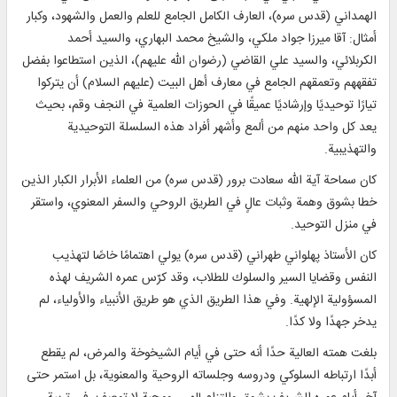
الهمداني (قدس سره)، العارف الكامل الجامع للعلم والعمل والشهود، وكبار
أمثال: آقا ميرزا جواد ملكي، والشيخ محمد البهاري، والسيد أحمد
الكربلائي، والسيد علي القاضي (رضوان الله عليهم)، الذين استطاعوا بفضل
تفقههم وتعمقهم الجامع في معارف أهل البيت (عليهم السلام) أن يتركوا
تيارًا توحيديًا وإرشاديًا عميقًا في الحوزات العلمية في النجف وقم، بحيث
يعد كل واحد منهم من ألمع وأشهر أفراد هذه السلسلة التوحيدية
والتهذيبية.
كان سماحة آية الله سعادت برور (قدس سره) من العلماء الأبرار الكبار الذين
خطا بشوق وهمة وثبات عالٍ في الطريق الروحي والسفر المعنوي، واستقر
في منزل التوحيد.
كان الأستاذ پهلواني طهراني (قدس سره) يولي اهتمامًا خاصًا لتهذيب
النفس وقضايا السير والسلوك للطلاب، وقد كرّس عمره الشريف لهذه
المسؤولية الإلهية. وفي هذا الطريق الذي هو طريق الأنبياء والأولياء، لم
يدخر جهدًا ولا كدًا.
بلغت همته العالية حدًا أنه حتى في أيام الشيخوخة والمرض، لم يقطع
أبدًا ارتباطه السلوكي ودروسه وجلساته الروحية والمعنوية، بل استمر حتى