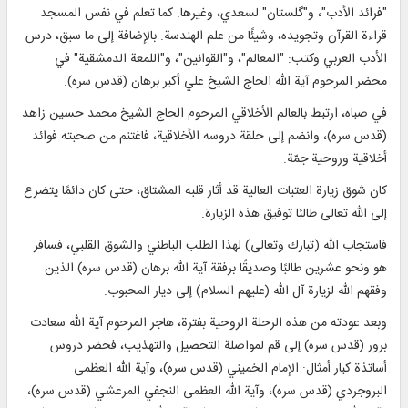
"فرائد الأدب"، و"گلستان" لسعدي، وغيرها. كما تعلم في نفس المسجد
قراءة القرآن وتجويده، وشيئًا من علم الهندسة. بالإضافة إلى ما سبق، درس
الأدب العربي وكتب: "المعالم"، و"القوانين"، و"اللمعة الدمشقية" في
محضر المرحوم آية الله الحاج الشيخ علي أكبر برهان (قدس سره).
في صباه، ارتبط بالعالم الأخلاقي المرحوم الحاج الشيخ محمد حسين زاهد
(قدس سره)، وانضم إلى حلقة دروسه الأخلاقية، فاغتنم من صحبته فوائد
أخلاقية وروحية جمّة.
كان شوق زيارة العتبات العالية قد أثار قلبه المشتاق، حتى كان دائمًا يتضرع
إلى الله تعالى طالبًا توفيق هذه الزيارة.
فاستجاب الله (تبارك وتعالى) لهذا الطلب الباطني والشوق القلبي، فسافر
هو ونحو عشرين طالبًا وصديقًا برفقة آية الله برهان (قدس سره) الذين
وفقهم الله لزيارة آل الله (عليهم السلام) إلى ديار المحبوب.
وبعد عودته من هذه الرحلة الروحية بفترة، هاجر المرحوم آية الله سعادت
برور (قدس سره) إلى قم لمواصلة التحصيل والتهذيب، فحضر دروس
أساتذة كبار أمثال: الإمام الخميني (قدس سره)، وآية الله العظمى
البروجردي (قدس سره)، وآية الله العظمى النجفي المرعشي (قدس سره)،