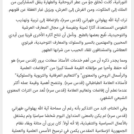
النورانية، كانت تُخلق جوّ من عطر الروحانية والطهارة ينقل المشاركين من
الملك إلى الملكوت، ومن الفرش إلى العرش، ويزيل غبار الغفلة عن قلوبهم.
ترك آية الله پهلواني طهراني (قدس سره)، بالإضافة إلى تربية وتهذيب
النفوس المستعدة، آثارًا ثمينة ونفيسة في مجال المعارف العرشية
والتوحيدية، طُبع بعضها بالطبع. ونأمل أن تتاح آثاره الأخرى قريبًا بين أيدي
المحبين والمهتمين بالسير والسلوك والمعارف التوحيدية، فيرتوي
العطاشى والمشتاقون للقاء الحبيب من شرابها الطهور.
ومما يجدر ذكره أن من أهم خدمات الأستاذ سعادت برور (قدس سره) هو
أنه حفظ وأحيا عبر مؤلفاته القيمة قسمًا كبيرًا من "الإفاضات العلمية
والرأسمال الروحي والمعنوي" و"التعاليم العرفانية والتربوية والسلوكية"
لأستاذه العلامة الطباطبائي (قدس سره). وتتضح أهمية وقيمة عمله أكثر
عندما نعلم أن إفاضات وتعاليم العلامة (قدس سره) تُعد من التراث المعنوي
الشيعي الشفهي.
وفي الختام، لابد من التذكير بأنه رغم أن سماحة آية الله پهلواني طهراني
(قدس سره) لم يكن بالمعنى المتداول اليوم شخصًا سياسيًا ولم يشتغل
بالأعمال السياسية والتنفيذية، إلا أنه أولاً: كان يرى أن متانة وبقاء نظام
الجمهورية الإسلامية المقدس يكمن في ترسيخ الأسس العلمية والعملية