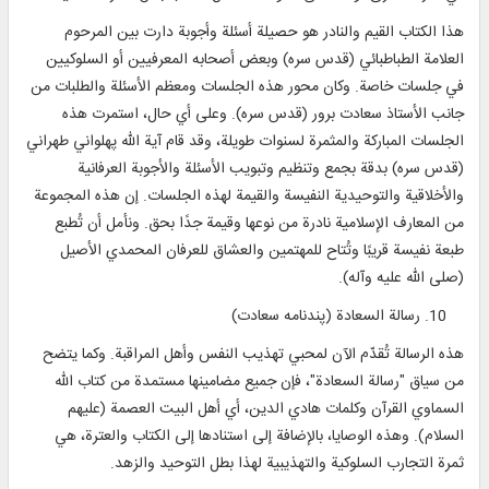
هذا الكتاب القيم والنادر هو حصيلة أسئلة وأجوبة دارت بين المرحوم
العلامة الطباطبائي (قدس سره) وبعض أصحابه المعرفيين أو السلوكيين
في جلسات خاصة. وكان محور هذه الجلسات ومعظم الأسئلة والطلبات من
جانب الأستاذ سعادت برور (قدس سره). وعلى أي حال، استمرت هذه
الجلسات المباركة والمثمرة لسنوات طويلة، وقد قام آية الله پهلواني طهراني
(قدس سره) بدقة بجمع وتنظيم وتبويب الأسئلة والأجوبة العرفانية
والأخلاقية والتوحيدية النفيسة والقيمة لهذه الجلسات. إن هذه المجموعة
من المعارف الإسلامية نادرة من نوعها وقيمة جدًا بحق. ونأمل أن تُطبع
طبعة نفيسة قريبًا وتُتاح للمهتمين والعشاق للعرفان المحمدي الأصيل
(صلى الله عليه وآله).
رسالة السعادة (پندنامه سعادت)
هذه الرسالة تُقدّم الآن لمحبي تهذيب النفس وأهل المراقبة. وكما يتضح
من سياق "رسالة السعادة"، فإن جميع مضامينها مستمدة من كتاب الله
السماوي القرآن وكلمات هادي الدين، أي أهل البيت العصمة (عليهم
السلام). وهذه الوصايا، بالإضافة إلى استنادها إلى الكتاب والعترة، هي
ثمرة التجارب السلوكية والتهذيبية لهذا بطل التوحيد والزهد.