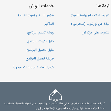
نبذة عنا
خدمات للزبائن
شروط استخدام برامج المركز
شؤون الزبائن (مركز الدعم)
نبذة عن نورشوب (متجر نور)
التذكير
لنتعرف على مركز نور
ورشة تعليم البرنامج
دليل تثبيت البرنامج
دليل تحميل البرنامج
طريقة تفعيل البرنامج
كيفية استخدام رمز التخفيض؟
كل المنتوجات والخدمات الموجودة في هذا المتجر لديها ترخيص من الجهات المعنية، ونشاطات
هذا الموقع خاضعة لقوانين وقرارات الجمهورية الإسلامية في إيران.