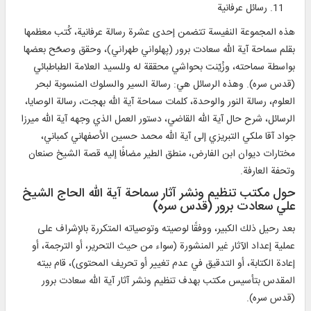
رسائل عرفانية
هذه المجموعة النفيسة تتضمن إحدى عشرة رسالة عرفانية، كُتب معظمها
بقلم سماحة آية الله سعادت برور (پهلواني طهراني)، وحقق وصحّح بعضها
بواسطة سماحته، وزُيّنت بحواشي محققة له وللسيد العلامة الطباطبائي
(قدس سره). وهذه الرسائل هي: رسالة السير والسلوك المنسوبة لبحر
العلوم، رسالة النور والوحدة، كلمات سماحة آية الله بهجت، رسالة الوصايا،
الرسائل، شرح حال آية الله القاضي، دستور العمل الذي وجهه آية الله ميرزا
جواد آقا ملكي التبريزي إلى آية الله محمد حسين الأصفهاني كمباني،
مختارات ديوان ابن الفارض، منطق الطير مضافًا إليه قصة الشيخ صنعان
وتحفة العارفة.
حول مكتب تنظيم ونشر آثار سماحة آية الله الحاج الشيخ
علي سعادت برور (قدس سره)
بعد رحيل ذلك الكبير، ووفقًا لوصيته وتوصياته المتكررة بالإشراف على
عملية إعداد الآثار غير المنشورة (سواء من حيث التحرير، أو الترجمة، أو
إعادة الكتابة، أو التدقيق في عدم تغيير أو تحريف المحتوى)، قام بيته
المقدس بتأسيس مكتب بهدف تنظيم ونشر آثار آية الله سعادت برور
(قدس سره).