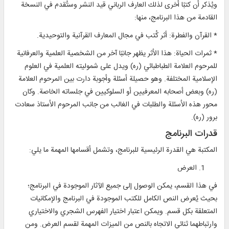
ويُذكر أن كتبًا أخرى لذلك العارف الرباني قيد النشر وستُقدم في النسخة
القادمة من هذا البرنامج، منها:
* القرآن والفطرة: أثر كُتب في مجال المعارف القرآنية والتوحيدية.
* ثمرات الحياة: هذا الأثر يظهر جانبًا آخر من الشخصية العلمية والعرفانية
للمرحوم العلامة الطباطبائي (ره) ويدل على شموليته العلمية في العلوم
الإسلامية المختلفة. وهو حصيلة أسئلة وأجوبة دارت بين المرحوم العلامة
(ره) وبعض أصحابه المعرفيين أو السلوكيين في جلساته الخاصة. وكان
محور هذه الأسئلة والطلبات في الغالب من جانب المرحوم الأستاذ سعادت
برور (ره).
قدرات البرنامج
المكتبة هي القدرة الرئيسية للبرنامج، وتشمل أقسامها المهمة ما يلي:
العرض
في هذا القسم، يمكن الوصول إلى جميع الآثار الموجودة في البرنامج؛
بحيث يُعرض النص الكامل للكتب الموجودة في البرنامج والإمكانيات
المتعلقة بكل قسم. ويمكن اعتبار اختيار الفهرس الشجري والاختياري
وارتباطهما ثنائي الاتجاه بالنص من الميزات المهمة لقسم العرض. ومن