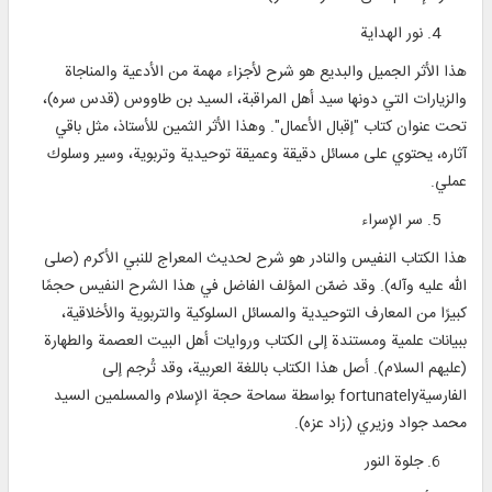
نور الهداية
هذا الأثر الجميل والبديع هو شرح لأجزاء مهمة من الأدعية والمناجاة
والزيارات التي دونها سيد أهل المراقبة، السيد بن طاووس (قدس سره)،
تحت عنوان كتاب "إقبال الأعمال". وهذا الأثر الثمين للأستاذ، مثل باقي
آثاره، يحتوي على مسائل دقيقة وعميقة توحيدية وتربوية، وسير وسلوك
عملي.
سر الإسراء
هذا الكتاب النفيس والنادر هو شرح لحديث المعراج للنبي الأكرم (صلى
الله عليه وآله). وقد ضمّن المؤلف الفاضل في هذا الشرح النفيس حجمًا
كبيرًا من المعارف التوحيدية والمسائل السلوكية والتربوية والأخلاقية،
ببيانات علمية ومستندة إلى الكتاب وروايات أهل البيت العصمة والطهارة
(عليهم السلام). أصل هذا الكتاب باللغة العربية، وقد تُرجم إلى
الفارسيةfortunately بواسطة سماحة حجة الإسلام والمسلمين السيد
محمد جواد وزيري (زاد عزه).
جلوة النور