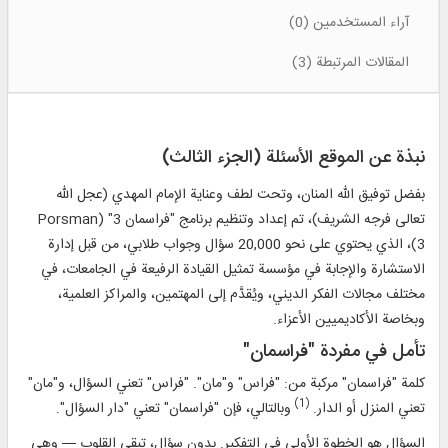
آراء المستخدمين (0)
المقالات المرتبطة (3)
نبذة عن الموقع الأسئلة (الجزء الثالث)
بفضل توفيق الله المنان، وتحت لطف وعناية الإمام المهدي (عجل الله
تعالى فرجه الشريف)، تم إعداد وتنظيم برنامج "فراسمان 3" (Porsman
3)، الذي يحتوي على نحو 20,000 سؤال وجواب طلابي، من قبل إدارة
الاستشارة والإجابة في مؤسسة تمثيل القيادة الرفيعة في الجامعات، في
مختلف مجالات الفكر الديني، ويُقدَّم إلى المهتمين، والمراكز العلمية،
وبخاصة الأكاديميين الأعزاء.
تأمل في مفردة "فراسمان"
كلمة "فراسمان" مركبة من: "فراس" و"مان". "فراس" تعني السؤال، و"مان"
(1)
تعني المنزل أو الدار.
وبالتالي، فإن "فراسمان" تعني "دار السؤال".
السؤال هو الخطوة الأولى في التفكير. بدون سؤال، تبقى القلوب — وهي