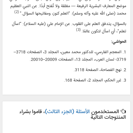
موضع المعارف البشرية الرفيعة — مغلقة ولا تُفتح أبدًا. عن النبي العظيم
(2)
محمد (صلى الله عليه وآله وسلم): "العلم كنوز، ومفاتيحها السؤال."
بالسؤال، يتدفق العلم على القلوب. عن الإمام علي (عليه السلام): "اسأل
(3)
تعلم"، أي اسأل لتكون عالمًا.
الحواشي:
1. المعجم الفارسي، للدكتور محمد معين، المجلد 3، الصفحات 3718–
3719؛ لسان العرب، المجلد 13، الصفحات 20009–20010.
2. نهج الفصاحة، الصفحة 3118.
3. غرر الحكم، المجلد 2، الصفحة 168.
المستخدمون
الأسئلة (الجزء الثالث)
، قاموا بشراء
المنتوجات التالية