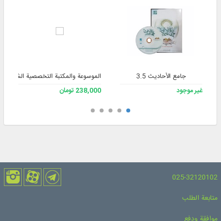
جامع الأحاديث 3.5
الموسوعة والمكتبة التخصصية الشاملة للف
غير موجود
238,000 تومان
025-32120102
متابعة الطلب
موافقة ودفع