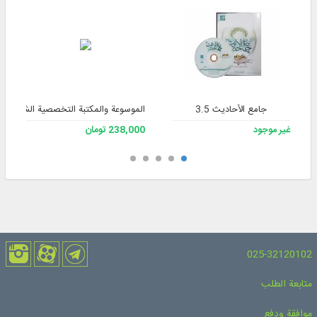
جامع الأحاديث 3.5
الموسوعة والمكتبة التخصصية الشاملة للف
غير موجود
238,000 تومان
025-32120102
متابعة الطلب
موافقة ودفع