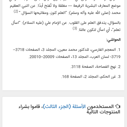
موضع المعارف البشرية الرفيعة — مغلقة ولا تُفتح أبدًا. عن النبي العظيم
(2)
محمد (صلى الله عليه وآله وسلم): "العلم كنوز، ومفاتيحها السؤال."
بالسؤال، يتدفق العلم على القلوب. عن الإمام علي (عليه السلام): "اسأل
(3)
تعلم"، أي اسأل لتكون عالمًا.
الحواشي:
1. المعجم الفارسي، للدكتور محمد معين، المجلد 3، الصفحات 3718–
3719؛ لسان العرب، المجلد 13، الصفحات 20009–20010.
2. نهج الفصاحة، الصفحة 3118.
3. غرر الحكم، المجلد 2، الصفحة 168.
المستخدمون
الأسئلة (الجزء الثالث)
، قاموا بشراء
المنتوجات التالية