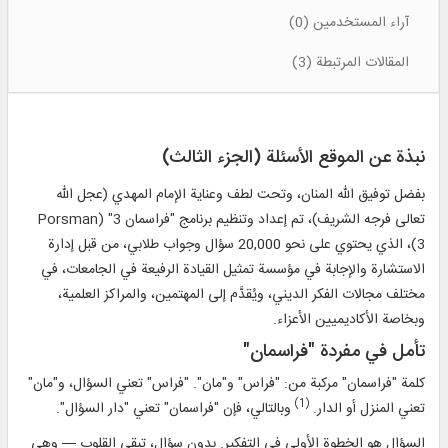
آراء المستخدمين (0)
المقالات المرتبطة (3)
نبذة عن الموقع الأسئلة (الجزء الثالث)
بفضل توفيق الله المنان، وتحت لطف وعناية الإمام المهدي (عجل الله
تعالى فرجه الشريف)، تم إعداد وتنظيم برنامج "فراسمان 3" (Porsman
3)، الذي يحتوي على نحو 20,000 سؤال وجواب طلابي، من قبل إدارة
الاستشارة والإجابة في مؤسسة تمثيل القيادة الرفيعة في الجامعات، في
مختلف مجالات الفكر الديني، ويُقدَّم إلى المهتمين، والمراكز العلمية،
وبخاصة الأكاديميين الأعزاء.
تأمل في مفردة "فراسمان"
كلمة "فراسمان" مركبة من: "فراس" و"مان". "فراس" تعني السؤال، و"مان"
(1)
تعني المنزل أو الدار.
وبالتالي، فإن "فراسمان" تعني "دار السؤال".
السؤال هو الخطوة الأولى في التفكير. بدون سؤال، تبقى القلوب — وهي