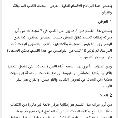
يتضمن هذا البرنامج الأقسام التالية: العرض، البحث، الكتب المرتبطة،
والقرآن.
1. العرض
يشتمل هذا القسم على 3 عناوين من الكتب في 7 مجلدات. من أبرز
ميزاته إمكانية تحديد نطاق العرض حسب المصادر المختارة. كما يتيح
الوصول إلى الفهارس الشجرية والاختيارية للكتب. ولتسهيل البحث أثناء
الدراسة، تم توفير 10 كتب من القواميس في هذا القسم، يمكن الاستفادة
منها عبر خيار "القاموس".
ومن الميزات الأخرى لهذا القسم: أداة النص (البحث) التي تشمل التمييز
بالألوان، وكتابة الحواشي، والفهرسة، ووضع العلامات، بالإضافة إلى ميزات
بحثية مثل البحث في نصوص الكتب، والقواميس، والقرآن عبر النقر
الأيمن.
2. البحث
من أبرز ميزات هذا القسم هو إمكانية عرض قائمة غير مكررة من الكلمات
بدقة عالية، مع إمكانية البحث الفردي أو المدمج فيها ضمن مجموعة
البيانات المتوفرة في البرنامج. كما يُمكن استخدام عوامل تشغيل مختلفة