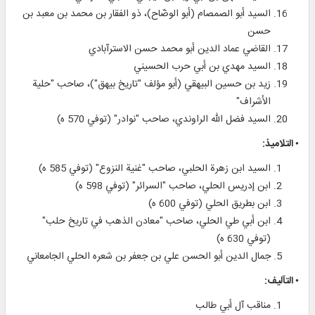
السيد أبو الصمصام (أبو الوضّاح)، ذو الفقار بن محمد بن معبد بن
حسن
القاضي عماد الدين أبو محمد حسن الاسترآبادي
السيد مهدي بن أبي حرب الحسيني
زيد بن حسين البيهقي (أبو مؤلف "تاريخ بيهق")، صاحب "حلية
الأشراف"
السيد فضل الله الراوندي، صاحب "نوادر" (توفي 570 ه)
• التلاميذ:
السيد ابن زهرة الحلبي، صاحب "غنية النزوع" (توفي 585 ه)
ابن إدريس الحلي، صاحب "السرائر" (توفي 598 ه)
ابن بطريق الحلي (توفي 600 ه)
ابن أبي طي الحلي، صاحب "معادن الذهب في تاريخ حلب"
(توفي 630 ه)
جمال الدين أبو الحسن علي بن جعفر بن شعره الحلي الجامعاني
• التآليف:
مناقب آل أبي طالب