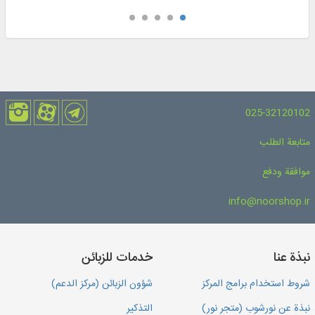
025-32120102
متابعة الطلب
موافقة ودفع
info@noorshop.ir
نبذة عنا
خدمات للزبائن
شروط استخدام برامج المركز
شؤون الزبائن (مركز الدعم)
نبذة عن نورشوب (متجر نور)
التذكير