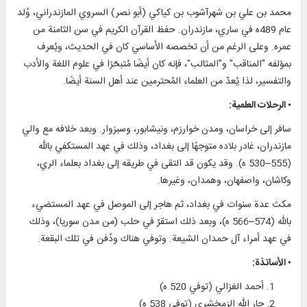
محمد بن علي بن شهرآشوب بن كياكي (أبو نصر) السروي المازندراني، وُلد
عام 489ه في ساري، مازندران. حفظ القرآن الكريم في سن الثامنة من
عمره. وعلى الرغم من أن تخصصه الأساسي كان في الحديث، ويُعرف
بمؤلفه "المناقب" و"المثالب"، فإنه كان أيضًا مُتبحّرًا في علوم اللغة والأدب
والتفسير، لذا يُعدّ من العلماء المُحترمين عند أهل السنة أيضًا.
• الرحلات العلمية:
سافر إلى خراسان، ومدن خوارزم، ونيشابور، وسبزوار. وبعد خلافه مع والي
مازندران، غادر بلاده متوجهًا إلى بغداد، وذلك في عهد المستكفي بالله
(555–530 ه). وقد يكون قد التقى في طريقه إلى بغداد بعلماء الري،
وکاشان، واصفهان، وهمدان، وغيرها.
مكث عدة سنوات في بغداد، ثم هاجر إلى الموصل في عهد المستضيء
بالله (574–566 ه)، وبعد ذلك استقرّ في حلب (من مدن سوريا)، وذلك
في عهد أمراء آل حمدان الشيعة. وتوفي هناك ودُفن في تلك البقعة.
• الأساتذة:
أحمد الغزالي (توفي 520 ه)
جار الله الزمخشري (توفي 538 ه)