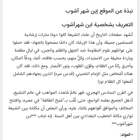
نبذة عن الموقع إبن شهر آشوب
التعريف بشخصية ابن شهرآشوب
تُشهد صفحات التاريخ أن علماء الشيعة كانوا دومًا منارات إرشادية
للمسلمين جميعًا، وأن هذا الإرشاد كان دائمًا مصحوبًا بالجهاد؛ فقد حملوا
على عواتقهم علوم المقاومة ضد الجهل والظلم والجبن، في ليالٍ مظلمة
وباردة مخيفة من الاستبداد، وكلٌّ منهم، بحسب طاقته، أضاء ودفّأ المكان،
وأحرق ركنًا من الظلام، وقوّى القلوب، ونور الأبصار. ومع ذلك، فقد كان
هناك أشخاص مثل الإمام الخميني (قدس سره) الذين بجهادهم الشامل
أشعلوا كل الظلام نورًا.
في القرن السادس الهجري، ظهر عالمٌ مُتعدد المواهب في عالم التشيع،
أذهل الجميع بعلمه الواسع، حتى لُقّب بـ"شيخ الطائفة" في عصره، وافتتح
المخالف والموافق أفواههم بالثناء عليه، ورأى البعض أن مكانته بين الشيعة
توازي مكانة الخطيب البغدادي بين أهل السنة. إنه جناب **ابن
شهرآشوب**.
• المولد: