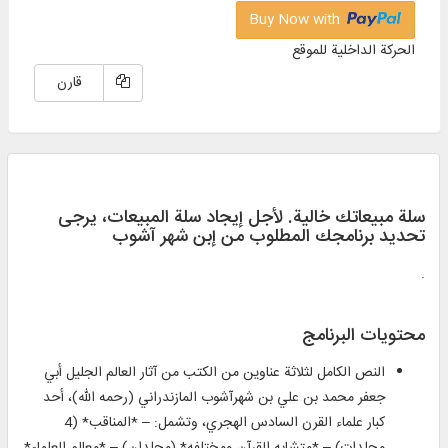
Buy Now with
الحركة الداخلية للموقع
قارن
سلة مبيعاتك خالية. لأجل إيجاد سلة المبيعات، يرجی
تحديد برنامجك المطلوب من إبن شهر آشوب
.
محتويات البرنامج
النص الكامل لثلاثة عناوين من الكتب من آثار العالم الجليل أبي
جعفر محمد بن علي بن شهرآشوب المازندراني (رحمه الله)، أحد
كبار علماء القرن السادس الهجري، وتشمل: – *المناقب* (4
مجلدات) – *متشابه القرآن ومختلفه* (مجلدان) – *معالم العلماء*