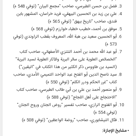
فضل بن حسن الطبرسي، صاحب "مجمع البيان" (توفي 548 ه)
علي بن زيد بن الحسين البيهقي، فريد خراسان، المشهور بابن
فندق، صاحب "تاريخ بيهق" (توفي 565 ه)
موفق بن أحمد، خطيب خطباء خوارزم (توفي 568 ه)
أبو الحسين سعيد بن هبة الله، المعروف بقطب الراوندي (توفي
573 ه)
أبو عبد الله محمد بن أحمد النتنزي الأصفهاني، صاحب كتاب
"الخصائص العلوية على سائر البرية والآثار العلوية لسيد البرية"
(السيد بن طاووس ذكر الكثير من هذا الكتاب في "اليقين")
سيد ناصح الدين أبو الفتح عبد الواحد التميمي الأمدي، صاحب
كتاب "غرر الحكم ودرر الكلم" (توفي 550 ه)
أبو منصور أحمد بن علي بن أبي طالب الطبرسي، صاحب كتاب
"الاحتجاج على أهل اللجاج" (توفي 588 ه)
أبو الفتوح الرازي، صاحب تفسير "روض الجنان وروح الجنان"
(توفي 554 ه)
فتّال النيشابوري، صاحب "روضة الواعظين" (توفي 508 ه)
• مشايخ الإجازة: