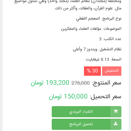
ومختلفه (مجلدان) معالم العلماء (مجلد واحد) وهي تتناول مواضيع
مثل: علوم القرآن، والعقائد، وأكثر من ذلك.
نوع البرنامج
:
المعجم اللفظي
الموضوعات
:
مؤلفات العلماء والمفكرين
عدد الكتب
:
3
نظام التشغیل
:
ويندوز 7 وأعلی
السعة
:
0.13 غيغابايت
30 %
التخفيض
سعر المنتوج:
193,200
تومان
276,000
سعر التحميل:
150,000
تومان
الشراء البريدي
تحميل البرنامج