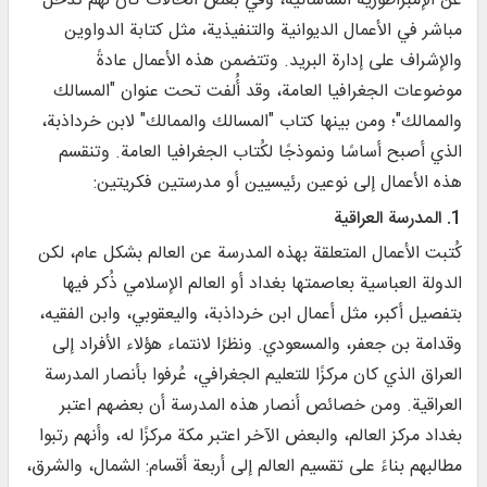
عن الإمبراطورية الساسانية، وفي بعض الحالات كان لهم تدخل
مباشر في الأعمال الديوانية والتنفيذية، مثل كتابة الدواوين
والإشراف على إدارة البريد. وتتضمن هذه الأعمال عادةً
موضوعات الجغرافيا العامة، وقد أُلفت تحت عنوان "المسالك
والممالك"؛ ومن بينها كتاب "المسالك والممالك" لابن خرداذبة،
الذي أصبح أساسًا ونموذجًا لكُتاب الجغرافيا العامة. وتنقسم
هذه الأعمال إلى نوعين رئيسيين أو مدرستين فكريتين:
1. المدرسة العراقية
كُتبت الأعمال المتعلقة بهذه المدرسة عن العالم بشكل عام، لكن
الدولة العباسية بعاصمتها بغداد أو العالم الإسلامي ذُكر فيها
بتفصيل أكبر، مثل أعمال ابن خرداذبة، واليعقوبي، وابن الفقيه،
وقدامة بن جعفر، والمسعودي. ونظرًا لانتماء هؤلاء الأفراد إلى
العراق الذي كان مركزًا للتعليم الجغرافي، عُرفوا بأنصار المدرسة
العراقية. ومن خصائص أنصار هذه المدرسة أن بعضهم اعتبر
بغداد مركز العالم، والبعض الآخر اعتبر مكة مركزًا له، وأنهم رتبوا
مطالبهم بناءً على تقسيم العالم إلى أربعة أقسام: الشمال، والشرق،