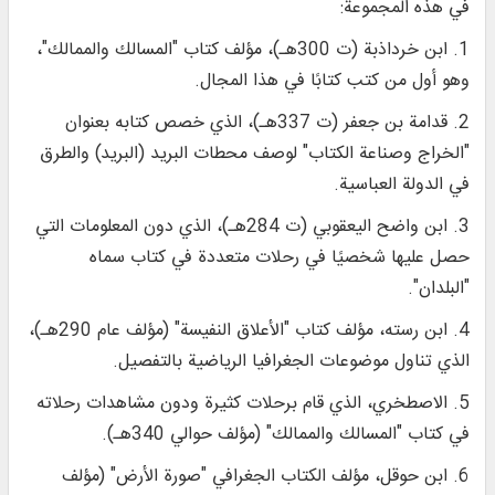
في هذه المجموعة:
1. ابن خرداذبة (ت 300هـ)، مؤلف كتاب "المسالك والممالك"،
وهو أول من كتب كتابًا في هذا المجال.
2. قدامة بن جعفر (ت 337هـ)، الذي خصص كتابه بعنوان
"الخراج وصناعة الكتاب" لوصف محطات البريد (البريد) والطرق
في الدولة العباسية.
3. ابن واضح اليعقوبي (ت 284هـ)، الذي دون المعلومات التي
حصل عليها شخصيًا في رحلات متعددة في كتاب سماه
"البلدان".
4. ابن رسته، مؤلف كتاب "الأعلاق النفيسة" (مؤلف عام 290هـ)،
الذي تناول موضوعات الجغرافيا الرياضية بالتفصيل.
5. الاصطخري، الذي قام برحلات كثيرة ودون مشاهدات رحلاته
في كتاب "المسالك والممالك" (مؤلف حوالي 340هـ).
6. ابن حوقل، مؤلف الكتاب الجغرافي "صورة الأرض" (مؤلف