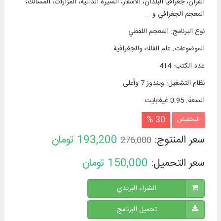
القرآن، جغرافيا البلدان، الأسفار، السيرة الذاتية، المزارات، المسالك،
المعجم الجغرافي و ...
نوع البرنامج
:
المعجم اللفظي
الموضوعات
:
علم الفلك والجغرافية
عدد الكتب
:
414
نظام التشغیل
:
ويندوز 7 وأعلی
السعة
:
0.95 غيغابايت
30 %
التخفيض
سعر المنتوج:
193,200
تومان
276,000
سعر التحميل:
150,000
تومان
الشراء البريدي
تحميل البرنامج