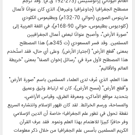
العالم اليوناني إراتوستينس (273-192 ق.م). وقد تُرجم
مصطلح الجغرافيا (جاوغرافيا وغيرها)، الذي كان عنوانًا لأعمال
مارينوس الصوري (حوالي 70-132م) وبطليموس الكلودي
(كلوديوس بطليموس، حوالي 90-168م)، في اللغة العربية إلى
"صورة الأرض"، وأصبح عنوانًا لبعض أعمال الجغرافيين
المسلمين. وقد فسر المسعودي (ت 345هـ) هذا المصطلح
بمعنى "قطع الأرض" (اجتياز الأرض). وعلى أي حال، فقد استُخدم
هذا المصطلح لأول مرة في "رسائل إخوان الصفا" بمعنى "خريطة
العالم والأقاليم".
هذا العلم، الذي عُرف لدى العلماء المسلمين باسم "صورة الأرض"
و"قطع الأرض" (مسح الأرض)، كان له ارتباط وثيق وعميق
بتحديد مواقع الأماكن، ومعرفة الطرق، وقياس الأراضي،
والمساحة، ورسم الخرائط. لقد كان ظهور الإسلام وانتشاره السريع
نقطة تحول في تطور علم الجغرافيا؛ خاصة أن الدين الإسلامي
وفر حافزًا كبيرًا للاهتمام بهذا العلم ونموه. فقد عرف القرآن
الكريم المسلمين بأسس علم الجغرافيا من خلال ذكر معلومات