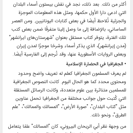
أكثر من ذلك. بعد ذلك، نجد في نقش بيستون أسماء البلدان
التي ادعى دارا الأول حكمها، ومثل هذه المعلومات الموجزة
والجزئية تُلاحظ أيضًا في بعض كتابات اليونانيين. ومن العصر
الساساني، بالإضافة إلى ما وصل إلينا متفرقًا ضمن بعض كتب
تلك الفترة، يتوفر كتاب مستقل بعنوان "شهرستان‌های ایرانشهر"
(مدن إيرانشهر)، الذي يذكر أسماء وشرحًا موجزًا لمدن إيران
وبعض الروايات الأسطورية عنها، وقد تُرجم إلى الفارسية أيضًا.
• الجغرافيا في الحضارة الإسلامية
لم يعرف المسلمون الجغرافيا كعلم له تعريف واضح وحدود
ومحتوى محدد كما هو الحال اليوم. كانت النصوص الجغرافية
للمسلمين متناثرة بين علوم متعددة، وكانت الرسائل المستقلة
التي كُتبت حول جوانب مختلفة من الجغرافيا تحمل عناوين
مثل "كتاب البلدان"، "صورة الأرض"، "المسالك والممالك"، "علم
الطرق"، ونحو ذلك.
من وجهة نظر أبي الريحان البيروني، كان "المسالك" علمًا يتعامل