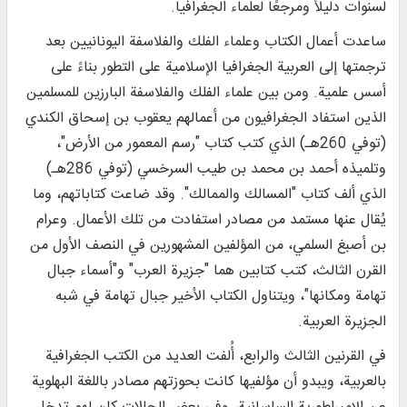
لسنوات دليلاً ومرجعًا لعلماء الجغرافيا.
ساعدت أعمال الكتاب وعلماء الفلك والفلاسفة اليونانيين بعد
ترجمتها إلى العربية الجغرافيا الإسلامية على التطور بناءً على
أسس علمية. ومن بين علماء الفلك والفلاسفة البارزين للمسلمين
الذين استفاد الجغرافيون من أعمالهم يعقوب بن إسحاق الكندي
(توفي 260هـ) الذي كتب كتاب "رسم المعمور من الأرض"،
وتلميذه أحمد بن محمد بن طيب السرخسي (توفي 286هـ)
الذي ألف كتاب "المسالك والممالك". وقد ضاعت كتاباتهم، وما
يُقال عنها مستمد من مصادر استفادت من تلك الأعمال. وعرام
بن أصبغ السلمي، من المؤلفين المشهورين في النصف الأول من
القرن الثالث، كتب كتابين هما "جزيرة العرب" و"أسماء جبال
تهامة ومكانها"، ويتناول الكتاب الأخير جبال تهامة في شبه
الجزيرة العربية.
في القرنين الثالث والرابع، أُلفت العديد من الكتب الجغرافية
بالعربية، ويبدو أن مؤلفيها كانت بحوزتهم مصادر باللغة البهلوية