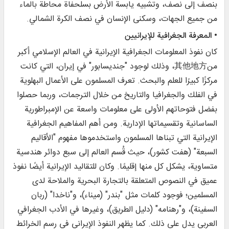
بنصف إلى نصف، وتشبيه يابسة الأرض بسلحفاة محاطة بالماء
من جميع الجهات، وسكنى الإنسان في نصف الكرة الشمالي.
• المعرفة الجغرافية للإيرانيين
كان نفوذ المعلومات الجغرافية الإيرانية في العالم الإسلامي أكبر
من其他地方، وذلك لوجود "جنديسابور" في إيران، التي كانت
مركزًا كبيرًا للعلم والبحث. تعرف المسلمون على الأعمال البهلوية
في الفلك والجغرافيا والتاريخ من خلال الترجمات، وربما حصلوا
بفضل فتوحاتهم الأولى على معلومات واسعة عن الإمبراطورية
الساسانية وتقسيماتها الإدارية. ومن أهم المفاهيم الجغرافية
الإيرانية التي تبناها المسلمون واستخدموها مفهوم "الأقاليم
السبعة" (هفت كشور)، حيث قُسم العالم إلى سبع دوائر هندسية
متساوية، يشكل كل منها إقليمًا. وكان للتقاليد الإيرانية أيضًا نفوذ
عميق في النصوص المتعلقة بالتجارة البحرية والملاحة لدى
المسلمين؛ فوجود كلمات مثل "بندر" (ميناء)، و"ناخدا" (ربان
السفينة)، و"رهنامه" (دليل الطريق)، وغيرها في الأدب الجغرافي
العربي يدل على ذلك. كما يظهر النفوذ الإيراني في رسم الخرائط