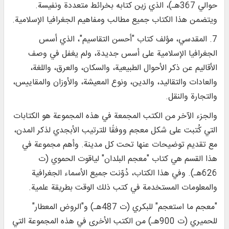
حوالي 367هـ)، الذي زين كتابه بخرائط متعددة ونفيسة.
ويتضمن هذا الكتاب جميع مطالب ومفاهيم الجغرافيا الإسلامية.
7. المقدسي، مؤلف كتاب "أحسن التقاسيم"، الذي أسس
الجغرافيا الإسلامية على أسس جديدة، ولم يغفل في وصف
الأقاليم عن ذكر الأحوال الطبيعية، والسكان، والعرق، واللغة،
والعادات والتقاليد، والدين، ونوع المعيشة، والأوزان والمقاييس،
والتجارة والنقل.
والجزء الآخر من الكتب المجمعة في هذه المجموعة هو الكتابات
التي كُتبت على شكل معجم ووفقًا للترتيب الأبجدي لذكر المدن،
مع تقديم توضيحات عنها تحت كل مدينة. وأهم مجموعة في
هذا القسم هي كتاب "معجم البلدان" لياقوت الحموي (ت
626هـ). وفي هذا الكتاب، دُوّنت جميع الأسماء الجغرافية
والمعلومات المستخدمة في كتب ذلك الوقت بطريقة علمية.
"معجم ما استعجم" للبكري (ت 487هـ) و"الروض المعطار"
للحميري (ت 900هـ) من الكتب الأخرى في هذه المجموعة التي