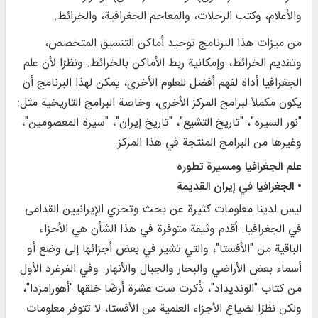
والأعلام، وكتب الرحلات، والمعاجم الجغرافية، والخرائط.
من ميزات هذا البرنامج توحيد أماكن التنسيق المتخصص،
وتقديم الخرائط، وإمكانية ربط الأماكن بالخرائط. ونظرًا لأن علم
الجغرافيا أداة لفهم أفضل للعلوم الأخرى، يمكن لهذا البرنامج أن
يكون مكملاً لبرامج المركز الأخرى، وخاصة البرامج التاريخية مثل:
"نور السيرة"، "تاريخ التشيع"، "تاريخ إيران"، "سيرة المعصومين"،
وغيرها من البرامج المنتجة في هذا المركز.
علم الجغرافيا ومسيرة تطوره
• الجغرافيا في إيران القديمة
ليس لدينا معلومات كثيرة عن بحث وتحري الإيرانيين القدامى
في الجغرافيا. أقدم وثيقة متوفرة في هذا الشأن هي الأجزاء
الباقية من "الأفستا"، والتي تشير في بعض أجزائها إلى وضع أو
أسماء بعض الأراضي والبحار والجبال والأنهار. وفي الفرغرد الأول
من كتاب "الوندیداد"، ذُكرت ست عشرة أرضًا خلقها "أهورامزدا"،
ولكن نظرًا لضياع الأجزاء العلمية من الأفستا، لا تتوفر معلومات