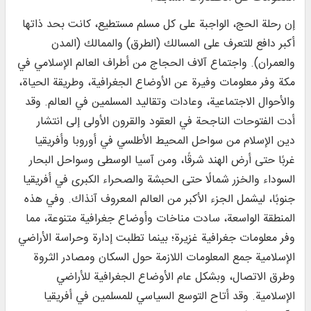
إن رحلة الحج، الواجبة على كل مسلم مستطيع، كانت بحد ذاتها
أكبر دافع للتعرف على المسالك (الطرق) والممالك (المدن
والعمران). واجتماع آلاف الحجاج من أطراف العالم الإسلامي في
مكة وفر معلومات وفيرة عن الأوضاع الجغرافية، وطريقة الحياة،
والأحوال الاجتماعية، وعادات وتقاليد المسلمين في العالم. وقد
أدت الفتوحات الناجحة في العقود والقرون الأولى إلى انتشار
دين الإسلام من سواحل المحيط الأطلسي في أوروبا وأفريقيا
غربًا حتى أرض الهند شرقًا، ومن آسيا الوسطى وسواحل البحار
السوداء والخزر شمالًا حتى الحبشة والصحراء الكبرى في أفريقيا
جنوبًا، ليشمل الجزء الأكبر من العالم المعروف آنذاك. وفي هذه
المنطقة الواسعة، سادت مناخات وأوضاع جغرافية متنوعة، مما
وفر معلومات جغرافية غزيرة؛ بينما تطلبت إدارة وحراسة الأراضي
الإسلامية جمع المعلومات اللازمة حول السكان ومصادر الثروة
وطرق الاتصال، وبشكل عام الأوضاع الجغرافية للأراضي
الإسلامية. وقد أتاح التوسع السياسي للمسلمين في أفريقيا