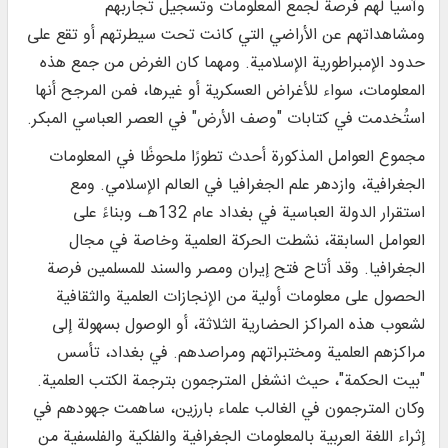
وآسيا لهم فرصة لجمع المعلومات وتسجيل تجاربهم
ومشاهداتهم عن الأراضي التي كانت تحت سيطرتهم أو تقع على
حدود الإمبراطورية الإسلامية. ومهما كان الغرض من جمع هذه
المعلومات، سواء للأغراض العسكرية أو غيرها، فمن المرجح أنها
استُخدمت في كتابات "وصف الأرض" في العصر العباسي المبكر.
مجموع العوامل المذكورة أحدث تطورًا ملحوظًا في المعلومات
الجغرافية، وازدهر علم الجغرافيا في العالم الإسلامي. ومع
استقرار الدولة العباسية في بغداد عام 132هـ، وبناءً على
العوامل السابقة، نشطت الحركة العلمية وخاصة في مجال
الجغرافيا. وقد أتاح فتح إيران ومصر والسند للمسلمين فرصة
الحصول على معلومات أولية من الإنجازات العلمية والثقافية
لشعوب هذه المراكز الحضارية الثلاثة، أو الوصول بسهولة إلى
مراكزهم العلمية ومختبراتهم ومراصدهم. في بغداد، تأسس
"بيت الحكمة"، حيث انشغل المترجمون بترجمة الكتب العلمية.
وكان المترجمون في الغالب علماء بارزين، ساهمت جهودهم في
إثراء اللغة العربية بالمعلومات الجغرافية والفلكية والفلسفية من