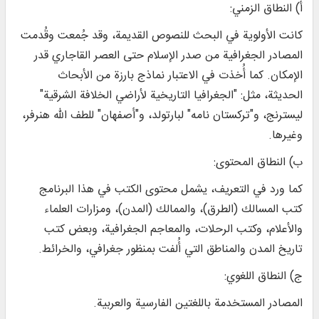
أ) النطاق الزمني:
كانت الأولوية في البحث للنصوص القديمة، وقد جُمعت وقُدمت
المصادر الجغرافية من صدر الإسلام حتى العصر القاجاري قدر
الإمكان. كما أُخذت في الاعتبار نماذج بارزة من الأبحاث
الحديثة، مثل: "الجغرافيا التاريخية لأراضي الخلافة الشرقية"
ليسترنج، و"تركستان نامه" لبارتولد، و"أصفهان" للطف الله هنرفر،
وغيرها.
ب) النطاق المحتوى:
كما ورد في التعريف، يشمل محتوى الكتب في هذا البرنامج
كتب المسالك (الطرق)، والممالك (المدن)، ومزارات العلماء
والأعلام، وكتب الرحلات، والمعاجم الجغرافية، وبعض كتب
تاريخ المدن والمناطق التي أُلفت بمنظور جغرافي، والخرائط.
ج) النطاق اللغوي:
المصادر المستخدمة باللغتين الفارسية والعربية.