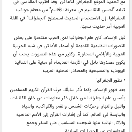
مع تحديد الموقع الجغرافي للأماكن. وقد اقترب المقدسي في
كتابه "أحسن التقاسيم في معرفة الأقاليم" من معظم جوانب
الجغرافيا. إن الاستخدام الحديث لمصطلح "الجغرافيا" في اللغة
العربية أمر حديث نسبيًا.
قبل الإسلام، كان علم الجغرافيا لدى العرب مقتصرًا على بعض
التصورات التقليدية القديمة أو أسماء الأماكن في شبه الجزيرة
العربية والأراضي المجاورة. وكثير من هذه التصورات يجب أن
يكون مصدرها بابل في الأزمنة القديمة، أو مبنية على التقاليد
اليهودية والمسيحية والمصادر المحلية العربية.
• تطور الجغرافيا
بعد ظهور الإسلام، وكما ذُكر سابقًا، عرف القرآن الكريم المسلمين
بأسس علم الجغرافيا من خلال ذكر معلومات عن خلق الكائنات،
والليل والنهار، وحركات الشمس والقمر والكواكب، والمياه
واليابسة في العالم. كما أن إشارات القرآن إلى الأمم الماضية
والآثار الباقية منها شجعت المسلمين على السفر وجمع
المعلومات عن الحضارات السابقة.