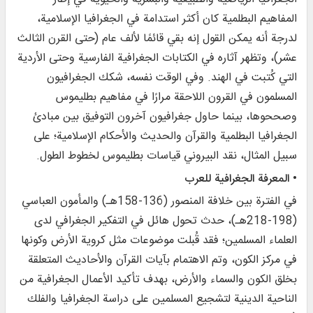
المفاهيم البطلمية كان أكثر استدامة في الجغرافيا الإسلامية،
لدرجة أنه يمكن القول إنه بقي قائمًا لألف عام (حتى القرن الثالث
عشر)، وتظهر آثاره في الكتابات الجغرافية الفارسية وحتى الأردية
التي كُتبت في الهند. وفي الوقت نفسه، شكك الجغرافيون
المسلمون في القرون اللاحقة مرارًا في مفاهيم بطليموس
وصححوها، بينما حاول جغرافيون آخرون التوفيق بين مبادئ
الجغرافيا البطلمية والقرآن والحديث والأحكام الإسلامية؛ على
سبيل المثال، نقد البيروني قياسات بطليموس لخطوط الطول.
• المعرفة الجغرافية للعرب
في الفترة بين خلافة المنصور (136-158هـ) والمأمون العباسي
(198-218هـ)، حدث تحول هائل في التفكير الجغرافي لدى
العلماء المسلمين؛ فقد قُبلت موضوعات مثل كروية الأرض وكونها
في مركز الكون، وتم الاهتمام بآيات القرآن والأحاديث المتعلقة
بخلق الكون والسماء والأرض، بهدف تأكيد الأعمال الجغرافية من
الناحية الدينية لتشجيع المسلمين على دراسة الجغرافيا والفلك