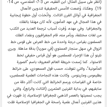
(انظر على سبيل المثال: ابن الفقيه، ص 3-7؛ المقدسي، ص 14-
19). وهكذا، وُضعت الأسس الحقيقية لتدوين الأعمال
الجغرافية في أوائل القرن الثالث. واتُخذت أول خطوة إيجابية
في هذا المجال في عهد المأمون، لأنه كان مهتمًا بالفلك
والجغرافيا. وفي عهده، وُفرت أسباب ترجمة العديد من الكتب
من لغات مختلفة، وبأمر منه، قام الجغرافيون وعلماء الفلك
المسلمون بقياس درجة واحدة من خط العرض على قوس خط
الزوال في سهل سنجار المستوي (في سوريا) بدقة مذهلة. ويرى
نلينو أن هذا الإجراء للمسلمين هو أول قياس حقيقي لخط
الاستواء. كما رُسمت خريطة العالم المعروف باسم "الصورة
المأمونية"، والتي تفوقت، حسب قول المسعودي، على خرائط
بطليموس ومارينوس. وكانت هذه النجاحات العلمية للمسلمين،
خاصة في القياسات ورسم الخرائط التي كانت أكثر دقة من
سابقيهم، في بداية القرنين المثمرين (الثالث والرابع)، والتي
يجب تسميتها بالعصر الذهبي للجغرافيا الإسلامية، إذ ظهرت في
هذين القرنين أعمال علمية راسخة في الجغرافيا الإسلامية ظلت