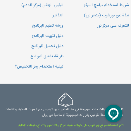
شروط استخدام برامج المركز
شؤون الزبائن (مركز الدعم)
نبذة عن نورشوب (متجر نور)
التذكير
لنتعرف على مركز نور
ورشة تعليم البرنامج
دليل تثبيت البرنامج
دليل تحميل البرنامج
طريقة تفعيل البرنامج
كيفية استخدام رمز التخفيض؟
كل المنتوجات والخدمات الموجودة في هذا المتجر لديها ترخيص من الجهات المعنية، ونشاطات
هذا الموقع خاضعة لقوانين وقرارات الجمهورية الإسلامية في إيران.
تتم استضافة موقع نور شوب على خوادم قوية لمركز بيانات نور وتتمتع بغيغات داخلية.