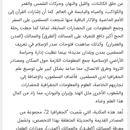
عن خلق الكائنات، والليل والنهار، وحركات الشمس والقمر
والكواكب، والمياه واليابسة في العالم. كما أن إشارات القرآن إلى
الأمم الماضية والآثار الباقية منها شجعت المسلمين على السفر
وجمع المعلومات عن الحضارات السابقة، تمامًا كما جعلت رحلة
الحج أكبر دافع للتعرف على المسالك (الطرق) والممالك (المدن
والعمران). وكذلك ساهمت فتوحات صدر الإسلام في تعريف
المسلمين بمدن وبلدان عديدة؛ بينما تطلبت إدارة وحراسة
الأراضي الإسلامية جمع المعلومات اللازمة حول السكان ومصادر
الثروة وطرق الاتصال، مما ساعد بشكل كبير على توسيع علم
الجغرافيا لدى المسلمين. فأضاف المسلمون، بالإضافة إلى
تجاربهم الخاصة، العلوم والمعلومات الجغرافية للحضارات
والشعوب الأخرى مثل الهند وإيران واليونان، مما زاد من كمال
هذا العلم وغناه.
تُعد هذه المكتبة، التي سُميت "الجغرافيا 2"، مجموعة من
المصادر القديمة والحديثة المتعلقة بهذا التخصص، وتشمل
معرفة المسالك (الطرق)، والممالك (المدن)، ومزارات العلماء