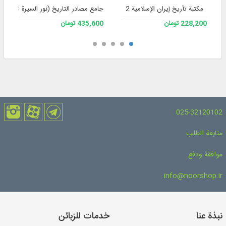
مکتبة تأريخ إيران الإسلامیة 2
جامع مصادر التاريخ (نور السيرة 3)
228,200 تومان
435,600 تومان
025-32120102
متابعة الطلب
موافقة ودفع
info@noorshop.ir
نبذة عنا
خدمات للزبائن