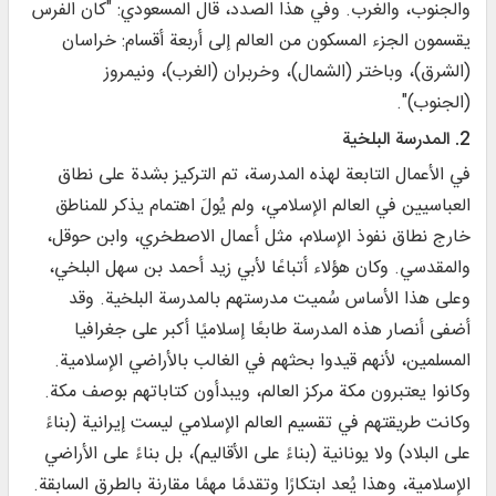
والجنوب، والغرب. وفي هذا الصدد، قال المسعودي: "كان الفرس
يقسمون الجزء المسكون من العالم إلى أربعة أقسام: خراسان
(الشرق)، وباختر (الشمال)، وخربران (الغرب)، ونيمروز
(الجنوب)".
2. المدرسة البلخية
في الأعمال التابعة لهذه المدرسة، تم التركيز بشدة على نطاق
العباسيين في العالم الإسلامي، ولم يُولَ اهتمام يذكر للمناطق
خارج نطاق نفوذ الإسلام، مثل أعمال الاصطخري، وابن حوقل،
والمقدسي. وكان هؤلاء أتباعًا لأبي زيد أحمد بن سهل البلخي،
وعلى هذا الأساس سُميت مدرستهم بالمدرسة البلخية. وقد
أضفى أنصار هذه المدرسة طابعًا إسلاميًا أكبر على جغرافيا
المسلمين، لأنهم قيدوا بحثهم في الغالب بالأراضي الإسلامية.
وكانوا يعتبرون مكة مركز العالم، ويبدأون كتاباتهم بوصف مكة.
وكانت طريقتهم في تقسيم العالم الإسلامي ليست إيرانية (بناءً
على البلاد) ولا يونانية (بناءً على الأقاليم)، بل بناءً على الأراضي
الإسلامية، وهذا يُعد ابتكارًا وتقدمًا مهمًا مقارنة بالطرق السابقة.