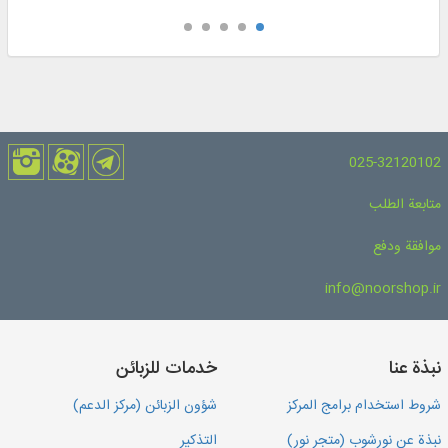
025-32120102
متابعة الطلب
موافقة ودفع
info@noorshop.ir
نبذة عنا
خدمات للزبائن
شروط استخدام برامج المركز
شؤون الزبائن (مركز الدعم)
نبذة عن نورشوب (متجر نور)
التذكير