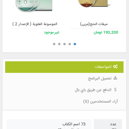
میقات الحج(عربی)
الموسوعة العلوية ( الإصدار 2 )
193,200 تومان
غير موجود
المواصفات
تحميل البرنامج
الدفع عن طريق باي بال
آراء المستخدمين (0)
عدد
73 اسم الكتاب