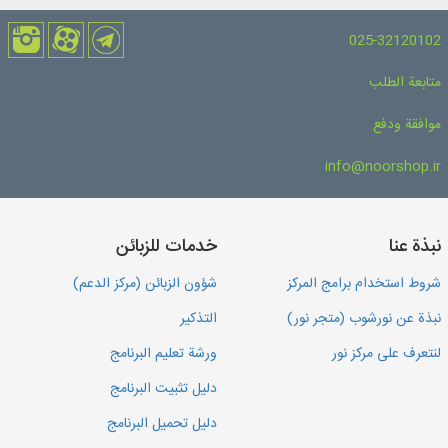
025-32120102
متابعة الطلب
موافقة ودفع
info@noorshop.ir
نبذة عنا
خدمات للزبائن
شروط استخدام برامج المركز
شؤون الزبائن (مركز الدعم)
نبذة عن نورشوب (متجر نور)
التذكير
لنتعرف على مركز نور
ورشة تعليم البرنامج
دليل تثبيت البرنامج
دليل تحميل البرنامج