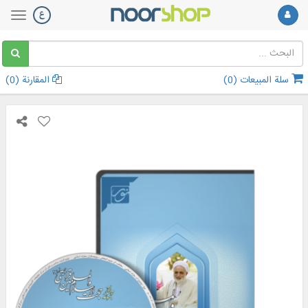
سلة المبيعات (
0
)
المقارنة (
0
)