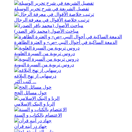
تفصیل الشریعة في شرح تحریر الوسیلة
ترتيب خلاصة الأقوال في معرفة الرجال
مباحث الأصول (محمد باقر الصدر)
الدمعة الساکبة في أحوال النبي «ص» و العترة الطاهرة
دروس تربویة من السیرة العلویة
دروس تربویة من السیرة النبویة
درسهايی از نهج ‌البلاغه
كتب أكثر ...
حول مسائل الحج
الربا و البنک الإسلامي
الاعتصام بالکتاب و السنة
جهاد در آینه قرآن