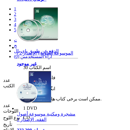
1
2
3
4
5
المواصفات
تحميل البرنامج
الدفع عن طريق باي بال
الموسوعة العلوية ( الإصدار 2 )
آراء المستخدمين (0)
غير موجود
30 اسم الكتاب
فارسی: 13
عدد
عربی: 8
الكتب
انگلیسی: 2
ممکن است برخی کتاب ها چندزبانه باشند.
عدد
1 DVD
اللوحات
مشجرة ومكتبة موسوعة أصول
CD
نوع اللوح
الفقه، الإصدار 3
تأريخ
الإنتاج