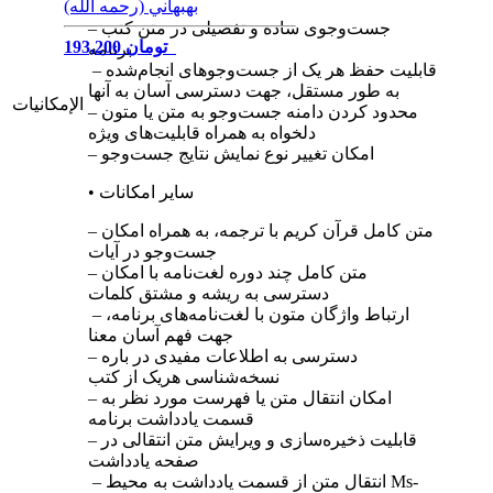
بهبهاني (رحمه الله)
– جست‌وجوی ساده و تفصیلی در متن کتب
193,200 تومان
برنامه
– قابلیت حفظ هر یک از جست‌وجوهای انجام‌‌‌شده
به طور مستقل، جهت دسترسی ‌آسان به آنها
الإمكانيات
– محدود کردن دامنه جست‌وجو به متن یا متون
دلخواه به همراه قابلیت‌های ویژه
– امکان تغییر نوع نمایش نتایج جست‌وجو
• سایر امکانات
– متن کامل قرآن کریم با ترجمه، به همراه امکان
جست‌وجو در آیات
– متن کامل چند دوره لغت‌نامه با امکان
دسترسی به ریشه و مشتق کلمات
– ارتباط واژگان متون با لغت‌نامه‌های برنامه،
جهت فهم آسان معنا
– دسترسی به اطلاعات مفیدی در باره
نسخه‌شناسی هریک از کتب
– امکان انتقال متن یا فهرست مورد نظر به
قسمت یادداشت برنامه
– قابلیت ذخیره‌‌سازی و ویرایش متن انتقالی در
صفحه یادداشت
– انتقال متن از قسمت یادداشت به محیط Ms-