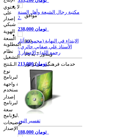
333,200 تومان
لا يحتوي
مكتبة رجال الشيعة وأهل السنة
على
موافق
2.
إصدار
شبكي
238,000 تومان
الهوية
السعة
الابتداء في النهاية (مجموعة آثار
860
المطلوبة
الأستاذ علي صفايي حائري -
نظام
رحمه الله) - الإصدار 3
ویندوز 7 به بالا
التشغیل
213,000 تومان
خدمات فرهنگی مرکز نور
الـمُنتج
نوع
معجم لفظی
البرنامج
لغة واجهة
المستخدم
إصدار
1.00
البرنامج
سعة
0.57 غيغابايت
البرنامج
تفسیر النور
توضيحات
الإصدار
188,000 تومان