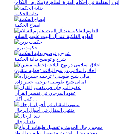
أنوار الفقاهة في أحکام العترة الطاهرة (مکارم - النکاح)
بدایة الحکمة
ایضاح الحکمة
العلوم الفلکیة عند آل البیت علیهم السلام
حکمت برین
شرح و توضیح بدایة الحکمة
اخلاق اسلامی در نهج البلاغه (خطبه متقین)
امالی شیخ طوسی / ترجمه حسن‌زاده
عقود المرجان في تفسیر القرآن
كتب أكثر ...
منتهی المقال في أحوال الرجال
نقد الرجال
معجم رجال الحدیث و تفصیل طبقات الرواة