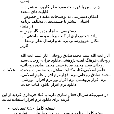
word
– چاپ متن یا فهرست مورد نظر کاربر، به همراه
قابلیت‌های متعدد
– امکان دسترسی به توضیحات مفید در خصوص
آشنایی بیشتر با قسمت‌های مختلف برنامه
(راهنما)
– دسترسی به ابزار پژوه‌نگار جهت
یادداشت‌برداری از کتب برنامه و ساماندهی آنها
– امکان به‌روزرسانی برنامه و ارسال نظر توسط
کاربر
آثار آیت الله سید محمدصادق روحانی-آثار علما-آیت الله
روحانی-فرهنگ لغت-پژوهشی-دانلود قرآن-روحانی-سید
روحانی-سید محمد صادق-سید محمد صادق روحانی-
علوم اسلامی-کتاب-کتابخانه-اهل بیت-حضرت محمد-
علامات
محمد صادق روحانی-نرم افزار-نرم افزار علوم اسلامی-
نرم افزار پژوهشی-نرم افزار نور-نرم افزار آموزشی-
دانلود نرم افزار-دانلود کتاب-حدیث
در صورتیکه سریال فعال سازی دارید یا قبلا خریداری کردید از این
گزینه برای دانلود نرم افزار استفاده نمایید
نسخه کامل
0.57 غيغابايت
نسخه کامل برنامه و بصورت برون خط قابل استفاده می