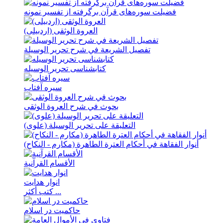
فضيلت سوره‌های قرآن برگرفته از تفسير نمونه
العروة الوثقی (اردبيلی)
تفصیل الشریعة في شرح تحریر الوسیلة
کتابشناسی تحریر الوسیله
سيره آفتاب
بحوث في شرح العروة الوثقی
التعلیقة علی تحریر الوسیلة (علوی)
أنوار الفقاهة في أحکام العترة الطاهرة (مکارم - النکاح)
الأقسام القرآنية
انوار هدايت
كتب أكثر ...
حاکمیت در اسلام