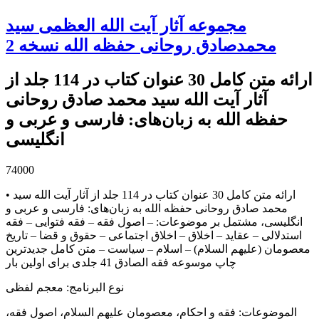
مجموعه آثار آیت الله العظمی سید
محمدصادق روحانی حفظه الله نسخه 2
ارائه متن کامل 30 عنوان کتاب در 114 جلد از
آثار آیت الله سید محمد صادق روحانی
حفظه الله به زبان‌های: فارسی و عربی و
انگلیسی
74000
• ارائه متن کامل 30 عنوان کتاب در 114 جلد از آثار آیت الله سید
محمد صادق روحانی حفظه الله به زبان‌های: فارسی و عربی و
انگلیسی، مشتمل بر موضوعات: – اصول فقه – فقه فتوایی – فقه
استدلالی – عقاید – اخلاق – اخلاق اجتماعی – حقوق و قضا – تاریخ
معصومان (علیهم السلام) – اسلام – سیاست – ﻣﺘﻦ ﮐﺎﻣﻞ ﺟﺪﯾﺪﺗﺮﯾﻦ
ﭼﺎﭖ ﻣﻮﺳﻮﻋﻪ ﻓﻘﻪ ﺍﻟﺼﺎﺩﻕ 41 جلدی برای اولین بار
نوع البرنامج
:
معجم لفظی
الموضوعات
:
فقه و احکام، معصومان علیهم السلام، اصول فقه،