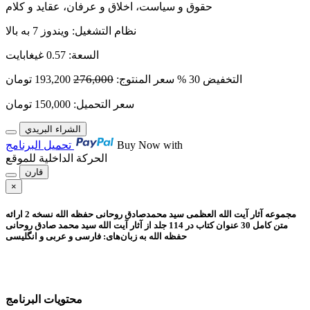
حقوق و سیاست، اخلاق و عرفان، عقاید و كلام
نظام التشغیل
:
ویندوز 7 به بالا
السعة
:
0.57 غيغابايت
276,000
التخفيض
30 %
سعر المنتوج:
193,200
تومان
سعر التحميل:
150,000
تومان
الشراء البريدي
Buy Now with
تحميل البرنامج
الحركة الداخلية للموقع
قارن
×
مجموعه آثار آیت الله العظمی سید محمدصادق روحانی حفظه الله نسخه 2
ارائه
متن کامل 30 عنوان کتاب در 114 جلد از آثار آیت الله سید محمد صادق روحانی
حفظه الله به زبان‌های: فارسی و عربی و انگلیسی
محتويات البرنامج