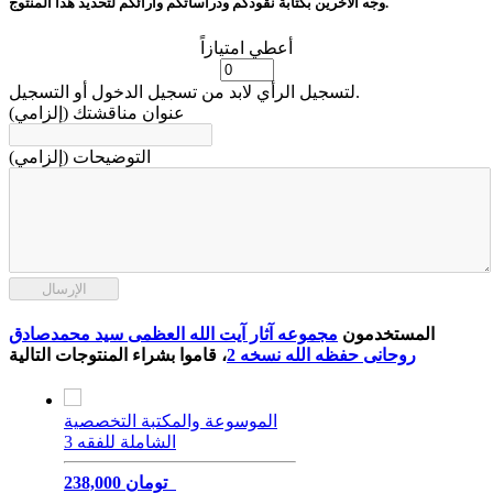
وجّه الآخرين بكتابة نقودكم ودراساتكم وآرائكم لتحديد هذا المنتوج.
أعطي امتيازاً
لتسجيل الرأي لابد من تسجيل الدخول أو التسجيل.
عنوان مناقشتك (إلزامي)
التوضيحات (إلزامي)
الإرسال
المستخدمون
مجموعه آثار آیت الله العظمی سید محمدصادق
روحانی حفظه الله نسخه 2
، قاموا بشراء المنتوجات التالية
الموسوعة والمكتبة التخصصية
الشاملة للفقه 3
238,000 تومان