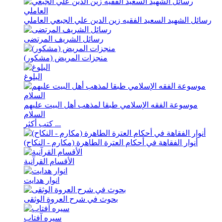
رسائل الشهید السعید الفقیه زین الدین علي الجبعي العاملي
رسائل الشریف المرتضی
منجزات المریض (مشکور)
البلوغ
موسوعة الفقه الإسلامي طبقا لمذهب أهل البیت علیهم
السلام
كتب أكثر ...
أنوار الفقاهة في أحکام العترة الطاهرة (مکارم - النکاح)
الأقسام القرآنية
انوار هدايت
بحوث في شرح العروة الوثقی
سيره آفتاب