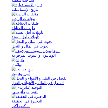
شناخت سلفیه
تاریخ الإسماعیلیة
مؤلفات الزیدیة
طبقات الحنابلة
تأویلات أهل السنة
بحوث في الملل و النحل
الوهابیون و البیوت المرفوعة
بهائیان
آیین وهابیت
الفصل في الملل و الأهواء و النحل
التوحید (ماتریدی)
الذخیرة في الحقیقة
كتب أكثر ...