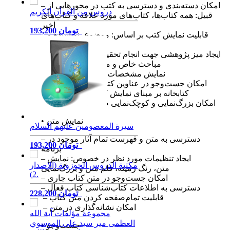
– امکان دسته‌بندی و دسترسی به کتب در محورهایی از
دروس من القرآن الكريم
قبیل: همه کتاب‌ها، کتاب‌های مورد علاقه و کتاب‌های
اخیر
193,200 تومان
– قابلیت نمایش کتب بر اساس: موضوع، نویسنده و
زبان
– ایجاد میز پژوهشی جهت انجام تحقیقات گسترده روی
مباحث خاص و موضوعات مورد نظر
– نمایش مشخصات نشر کتاب انتخابی
– امکان جست‌وجو در عناوین کتب برنامه – تنظیم
کتابخانه بر مبنای نمایش کتب به شکل دلخواه
– امکان بزرگ‌نمایی و کوچک‌نمایی صفحه نمایش کتب
• نمایش متن
سيرة المعصومين عليهم السلام
– دسترسی به متن و فهرست تمام آثار موجود در
193,200 تومان
برنامه
– ایجاد تنظیمات مورد نظر در خصوص: نمایش
مكتبة الدروس الحوزوية (الإصدار
متن، رنگ زمینه، قلم متن و بزرگ‌نمایی
2).
– امکان جست‌وجو در متن کتاب جاری
– دسترسی به اطلاعات کتاب‌شناسی کتاب فعال
228,200 تومان
– قابلیت تمام‌صفحه کردن متن کتاب
– امکان نشانه‌گذاری در متن
مجموعة مؤلفات آية الله
العظمى مير سيد علي الموسوي
• جست‌وجو