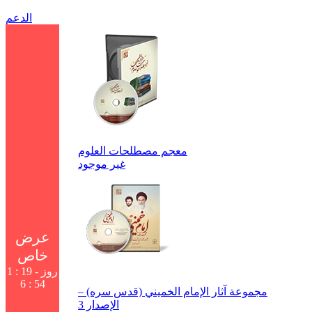
الدعم
معجم مصطلحات العلوم
غير موجود
عرض
خاص
1 روز - 18 :
54 : 6
مجموعة آثار الإمام الخميني (قدس سره) –
الإصدار 3