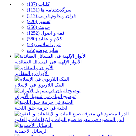
كلیات (137)
سرگذشتنامه ها (1131)
قرآن و علوم قرآنی (217)
تفسیر (320)
حدیث (250)
فقه و اصول (1252)
كلام و عقاید (580)
فرق اسلامی (23)
سایر موضوعات
الأنوار الإلهیة فی المسائل العقائدیة
الأوزان و المقادیر
البنک اللاربوي في الإسلام
توضیح البیان في تسهیل الأوزان
الحلیة في حرمة حلق اللحیة
الدر المنضود في معرفة صیغ النیات و الإیقاعات و العقود
الرسائل الأحمدیة