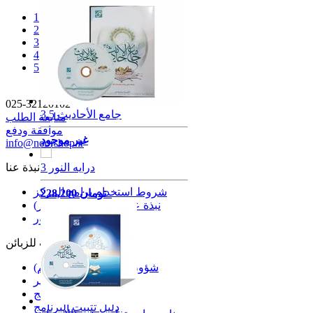
1
2
3
4
5
025-32120102
جامع الأحاديث 3.5
متابعة الطلب
موافقة ودفع
غير موجود
info@noorshop.ir
درایه النور 3
نبذة عنا
شروط استخدام برامج المركز
228,200 تومان
نبذة عن نورشوب (متجر نور)
لنتعرف على مركز نور
خدمات للزبائن
شؤون الزبائن (مركز الدعم)
التذكير
ورشة تعليم البرنامج
دليل تثبيت البرنامج