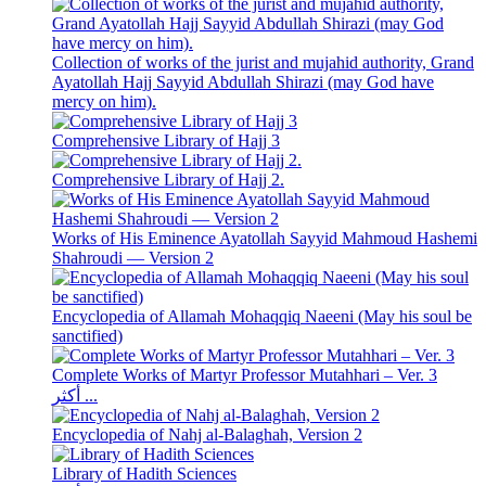
Collection of works of the jurist and mujahid authority, Grand
Ayatollah Hajj Sayyid Abdullah Shirazi (may God have
mercy on him).
Comprehensive Library of Hajj 3
Comprehensive Library of Hajj 2.
Works of His Eminence Ayatollah Sayyid Mahmoud Hashemi
Shahroudi — Version 2
Encyclopedia of Allamah Mohaqqiq Naeeni (May his soul be
sanctified)
Complete Works of Martyr Professor Mutahhari – Ver. 3
أكثر ...
Encyclopedia of Nahj al-Balaghah, Version 2
Library of Hadith Sciences