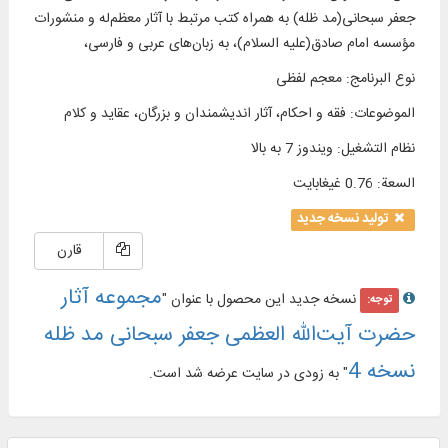
جعفر سبحانی(مد ظله) به همراه کتب مرتبط با آثار معظم‌له و منشورات
مؤسسه امام صادق(علیه السلام)، به زبان‌های عربی و فارسی،
نوع البرنامج
:
معجم لفظی
الموضوعات
:
فقه و احکام، آثار اندیشمندان و بزرگان، عقاید و كلام
نظام التشغیل
:
ویندوز 7 به بالا
السعة
:
0.76 غيغابايت
تولید نسخه جدید
قارن
مجموعه آثار
نسخه جدید این محصول با عنوان "
توجه:
حضرت آیت‌الله العظمی جعفر سبحانی مد ظله
نسخه 4
" به زودی در سایت عرضه شد است.