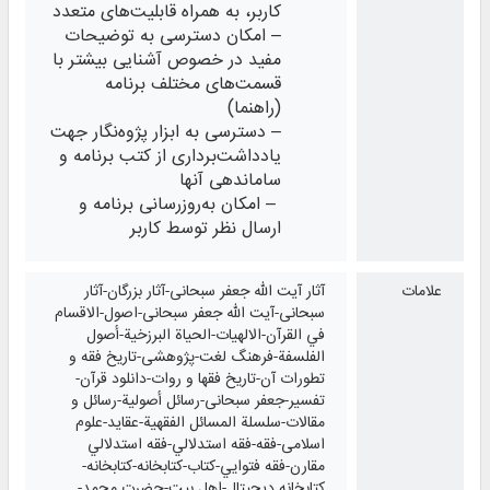
کاربر، به همراه قابلیت‌های متعدد
– امکان دسترسی به توضیحات
مفید در خصوص آشنایی بیشتر با
قسمت‌های مختلف برنامه
(راهنما)
– دسترسی به ابزار پژوه‌نگار جهت
یادداشت‌برداری از کتب برنامه و
ساماندهی آنها
– امکان به‌روزرسانی برنامه و
ارسال نظر توسط کاربر
علامات
آثار آیت الله جعفر سبحانی-آثار بزرگان-آثار
سبحانی-آیت الله جعفر سبحانی-اصول-الاقسام
في القرآن-الالهيات-الحياة البرزخية-أصول
الفلسفة-فرهنگ لغت-پژوهشی-تاريخ فقه و
تطورات آن-تاريخ فقها و روات-دانلود قرآن-
تفسیر-جعفر سبحانی-رسائل أصولية-رسائل و
مقالات-سلسلة المسائل الفقهية-عقاید-علوم
اسلامی-فقه-فقه استدلالي-فقه استدلالي
مقارن-فقه فتوايي-کتاب-کتابخانه-کتابخانه-
کتابخانه دیجیتال-اهل بیت-حضرت محمد-