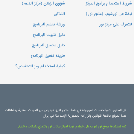
شروط استخدام برامج المركز
شؤون الزبائن (مركز الدعم)
نبذة عن نورشوب (متجر نور)
التذكير
لنتعرف على مركز نور
ورشة تعليم البرنامج
دليل تثبيت البرنامج
دليل تحميل البرنامج
طريقة تفعيل البرنامج
كيفية استخدام رمز التخفيض؟
كل المنتوجات والخدمات الموجودة في هذا المتجر لديها ترخيص من الجهات المعنية، ونشاطات
هذا الموقع خاضعة لقوانين وقرارات الجمهورية الإسلامية في إيران.
تتم استضافة موقع نور شوب على خوادم قوية لمركز بيانات نور وتتمتع بغيغات داخلية.