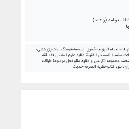
ف برنامه (راهنما)
ا
الالهيات-الحياة البرزخية-أصول الفلسفة-فرهنگ لغت-پژوهشی-
لات-سلسلة المسائل الفقهية-عقاید-علوم اسلامی-فقه-فقه
محمد-مجموعه آثار-ملل و عقاید-مللو نحل-موسوعة طبقات
فزار-دانلود کتاب-نظرية المعرفة-حدیث