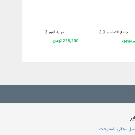
 2
جامع التفاسير 3.0
درایه النور 3
مشجرة ومكتبة
ر موجود
228,200 تومان
333,200 تومان
یر
يل مجاني للمنتوجات