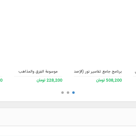
فقه، الإصدار 3
برنامج جامع تفاسير نور (الإصدار 4)
موسوعة الفِرَق والمذاهب
508,200 تومان
228,200 تومان
700