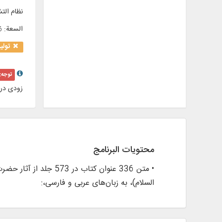
نظام الت
السعة
:
76
تولی
توجه:
زودی در
محتويات البرنامج
• متن 336 عنوان کتاب
السلام)، به زبان‌های عربی و فارسی،: