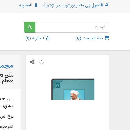
الدخول
إلى
متجر نورشوب عبر الإنترنت
العضوية
سلة المبيعات (
0
)
المقارنة (
0
)
مجموع
معظم‌له
صادق(علی
نوع البرن
الموضوع