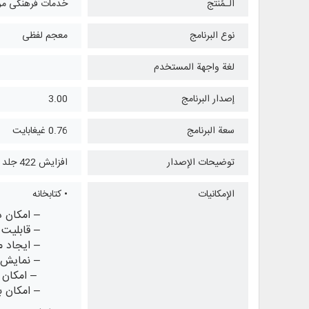
الـمُنتج
خدمات فرهنگی مرک
نوع البرنامج
معجم لفظی
لغة واجهة المستخدم
إصدار البرنامج
3.00
سعة البرنامج
0.76 غيغابايت
توضيحات الإصدار
افزایش 422 جلد کتاب به همراه منشورات مؤسسه امام صادق علیه السلام
الإمكانيات
• کتابخانه
– امکان د
– قابلیت
– ایجاد 
– نمایش 
– امکان 
– امکان 