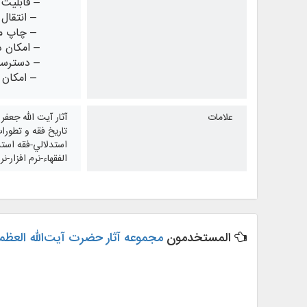
– قابلیت 
– انتقال م
– چاپ متن
– امکان 
– دسترسی 
– امکان ب
علامات
آثار آیت الله جعف
تاريخ فقه و تطورا
استدلالي-فقه استد
الفقهاء-نرم افزار-
المستخدمون
مجموعه آثار حضرت آیت‌الله العظ