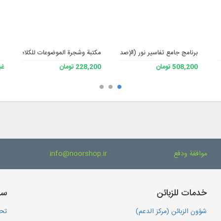
برنامج جامع تفاسير نور (الإصدار 4)
مكتبة وشجرة الموضوعات للكلام الإسلامي
508,200 تومان
228,200 تومان
غي
موافقة ودفع
info@noorshop.ir
خدمات للزبائن
سا
شؤون الزبائن (مركز الدعم)
تحم