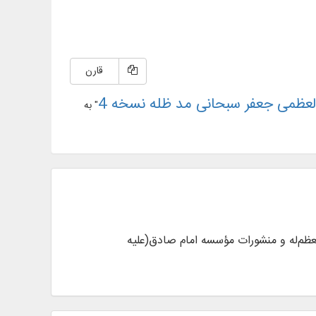
قارن
لعظمی جعفر سبحانی مد ظله نسخه 4
" به
 با آثار معظم‌له و منشورات مؤسسه امام صادق(علیه