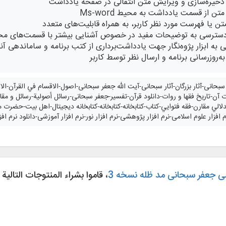
ذخیره‌‌سازی و ویرایش متن انتقالی در صفحه یادداشت
تن از قسمت یادداشت به محیط Ms-word
 یا فهرست مورد نظر کاربر، به همراه قابلیت‌های متعدد
دسترسی به توضیحات مفید در خصوص آشنایی بیشتر با قسمت‌های مختل
به ابزار پژوه‌نگار جهت یادداشت‌برداری از کتب برنامه و ساماندهی آنه
ه‌روزرسانی برنامه و ارسال نظر توسط کاربر
ر سبحانی-آثار بزرگان-آثار سبحانی-آیت الله جعفر سبحانی-اصول-الاقسام في القرآن-
ت آن-تاريخ فقها و روات-دانلود قرآن-تفسیر-جعفر سبحانی-رسائل أصولية-رسائل و مقا
لالي مقارن-فقه فتوايي-کتاب-کتابخانه-کتابخانه-کتابخانه دیجیتال-اهل بیت-حضرت 
نرم افزار علوم اسلامی-نرم افزار پژوهشی-نرم افزار نور-نرم افزار آموزشی-دانلود نرم ا
می جعفر سبحانی مد ظله نسخه 3
، قاموا بشراء المنتوجات التالية