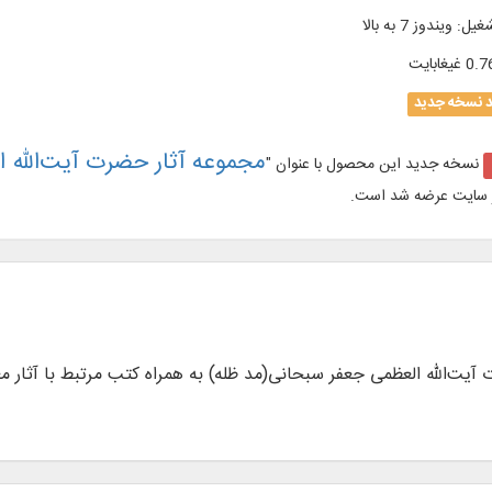
شغیل
:
ویندوز 7 به بالا
0. غيغابايت
د نسخه جدید
مجموعه آثار حضرت آیت‌الله ا
نسخه جدید این محصول با عنوان "
 سایت عرضه شد است.
 در 573 جلد از آثار حضرت‌ آیت‌الله العظمی جعفر سبحانی(مد ظله) به همراه کتب مرتبط