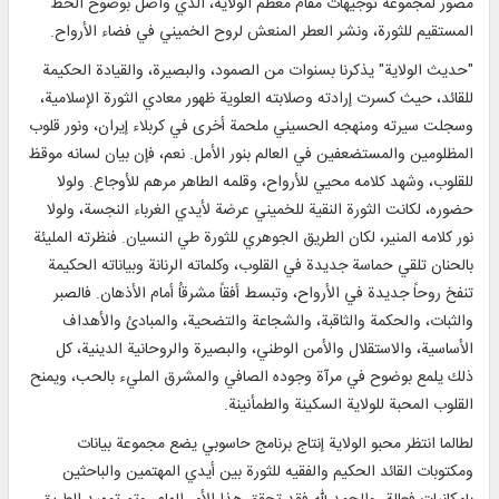
مصوّر لمجموعة توجيهات مقام معظم الولاية، الذي واصل بوضوح الخط
المستقيم للثورة، ونشر العطر المنعش لروح الخميني في فضاء الأرواح.
"حديث الولاية" يذكرنا بسنوات من الصمود، والبصيرة، والقيادة الحكيمة
للقائد، حيث كسرت إرادته وصلابته العلوية ظهور معادي الثورة الإسلامية،
وسجلت سيرته ومنهجه الحسيني ملحمة أخرى في كربلاء إيران، ونور قلوب
المظلومين والمستضعفين في العالم بنور الأمل. نعم، فإن بيان لسانه موقظ
للقلوب، وشهد كلامه محيي للأرواح، وقلمه الطاهر مرهم للأوجاع. ولولا
حضوره، لكانت الثورة النقية للخميني عرضة لأيدي الغرباء النجسة، ولولا
نور كلامه المنير، لكان الطريق الجوهري للثورة طي النسيان. فنظرته المليئة
بالحنان تلقي حماسة جديدة في القلوب، وكلماته الرنانة وبياناته الحكيمة
تنفخ روحاً جديدة في الأرواح، وتبسط أفقاً مشرقاُ أمام الأذهان. فالصبر
والثبات، والحكمة والثاقبة، والشجاعة والتضحية، والمبادئ والأهداف
الأساسية، والاستقلال والأمن الوطني، والبصيرة والروحانية الدينية، كل
ذلك يلمع بوضوح في مرآة وجوده الصافي والمشرق المليء بالحب، ويمنح
القلوب المحبة للولاية السكينة والطمأنينة.
لطالما انتظر محبو الولاية إنتاج برنامج حاسوبي يضع مجموعة بيانات
ومكتوبات القائد الحكيم والفقيه للثورة بين أيدي المهتمين والباحثين