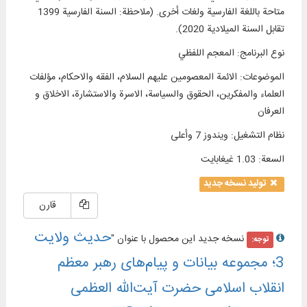
متاحة باللغة الفارسية ولغات أخرى. (ملاحظة: السنة الفارسية 1399
تقابل السنة الميلادية 2020).
نوع البرنامج
:
المعجم اللفظي
الموضوعات
:
الائمة المعصومين عليهم السلام، الفقه والاحكام، مؤلفات
العلماء والمفكرين، الحقوق والسياسة، الاسرة والاستشارة، الاخلاق و
العرفان
نظام التشغیل
:
ويندوز 7 وأعلی
السعة
:
1.03 غيغابايت
تولید نسخه جدید
قارن
حدیث ولایت
نسخه جدید این محصول با عنوان "
توجه:
3؛ مجموعه بیانات و پیام‌های رهبر معظم
انقلاب اسلامی حضرت آیت‌الله العظمی