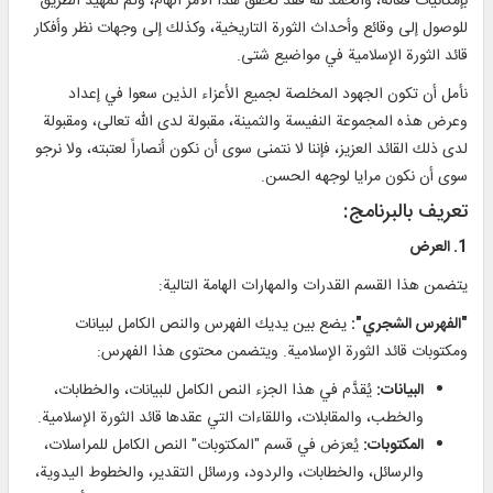
بإمكانيات فعالة، والحمد لله فقد تحقق هذا الأمر الهام، وتم تمهيد الطريق
للوصول إلى وقائع وأحداث الثورة التاريخية، وكذلك إلى وجهات نظر وأفكار
قائد الثورة الإسلامية في مواضيع شتى.
نأمل أن تكون الجهود المخلصة لجميع الأعزاء الذين سعوا في إعداد
وعرض هذه المجموعة النفيسة والثمينة، مقبولة لدى الله تعالى، ومقبولة
لدى ذلك القائد العزيز، فإننا لا نتمنى سوى أن نكون أنصاراً لعتبته، ولا نرجو
سوى أن نكون مرايا لوجهه الحسن.
تعريف بالبرنامج:
1. العرض
يتضمن هذا القسم القدرات والمهارات الهامة التالية:
"الفهرس الشجري":
يضع بين يديك الفهرس والنص الكامل لبيانات
ومكتوبات قائد الثورة الإسلامية. ويتضمن محتوى هذا الفهرس:
البيانات:
يُقدَّم في هذا الجزء النص الكامل للبيانات، والخطابات،
والخطب، والمقابلات، واللقاءات التي عقدها قائد الثورة الإسلامية.
المكتوبات:
يُعرَض في قسم "المكتوبات" النص الكامل للمراسلات،
والرسائل، والخطابات، والردود، ورسائل التقدير، والخطوط اليدوية،