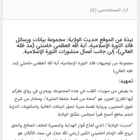
آراء المستخدمين (6)
نبذة عن الموقع حديث الولاية: مجموعة بيانات ورسائل
قائد الثورة الإسلامية، آية الله العظمى خامنئي (مد ظله
العالي)، إلى جانب أعمال منشورات الثورة الإسلامية.
مجموعة من توجيهات قائد الثورة الإسلامية، آية الله العظمى خامنئي (مد
ظله العالي)
تمهيد:
ما يفيض من سويداء القلب في هذه المجموعة، ويجري في رواق نظركم
أيها القارئ العزيز، هو "لمحة من قصة عشقنا المثيرة"، ومختار من شرح
شوق المحبين، ورواية لقصة منيرة تصوّر البيانات الغالية والمكتوبات الدرّية
لنجم ساطع أصبح قمراً لمجلس عشّاق الولاية.
"حديث الولاية"، الذي أشاع أنوار الهداية والبصيرة للخلف الصالح والحق
لروح الله، الإمام الخميني الكبير (رضي الله عنه)، في سماء الأفكار، هو