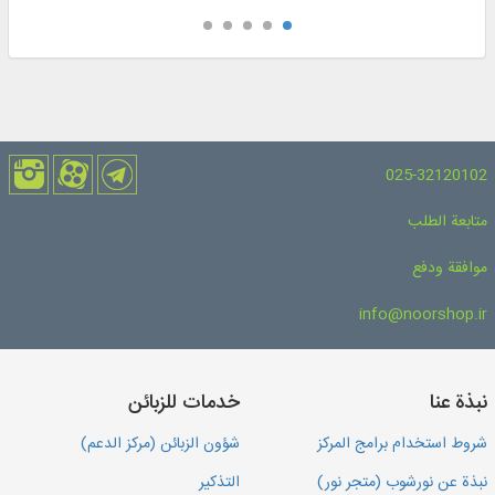
025-32120102
متابعة الطلب
موافقة ودفع
info@noorshop.ir
نبذة عنا
خدمات للزبائن
شروط استخدام برامج المركز
شؤون الزبائن (مركز الدعم)
نبذة عن نورشوب (متجر نور)
التذكير