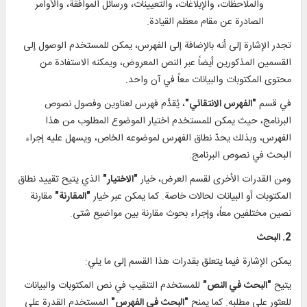
والملاحظات، والإبلاغات، والتعيينات، ورسائل الموافقة، والأوامر
الصادرة عن مقام معظم القيادة.
تجدر الإشارة إلى أنه بالإضافة إلى الفهرس، يمكن للمستخدم الوصول إلى
القسمين المذكورين أيضاً عبر النص المعروض، ويمكنه الاستفادة من
محتوى المكتوبات والبيانات معاً في آن واحد.
في قسم
"الفهرس الانتقائي"
، يُقدَّم فهرس لعناوين وفصول نصوص
البرنامج، حيث يمكن للمستخدم اختيار الموضوع المطلوب من هذا
الفهرس، وبذلك يحدّ نطاق الفهرس لموضوعه الخاص، ويسهل عليه إجراء
البحث في نصوص البرنامج.
ومن القدرات الأخرى لقسم العرض، خيار
"الاختيار"
الذي يتيح تقييد نطاق
المكتوبات أو البيانات لحالات خاصة. كما يمكن عبر خيار
"المقارنة"
مقارنة
نصين مختلفين معاً، وإجراء بحوث مقارنة بين مواضيع شتى.
2. البحث
يمكن الإشارة فيما يتعلق بقدرات هذا القسم إلى ما يلي:
يتيح
"البحث في النص"
للمستخدم التنقيب في نص المكتوبات والبيانات
للعثور على مطلبه. كما يمنح
"البحث في الفهرس"
المستخدم القدرة على