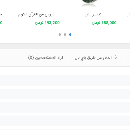
تفسیر النور
ار الأستاذ علي صفايي حائري - رحمه الله) - الإصدار 3
دروس من القرآن الكريم
سي
188,000 تومان
193,200 تومان
200
الدفع عن طريق باي بال
آراء المستخدمين (0)