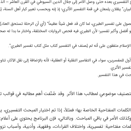
نهج التفسيري بعده حتى وصل الأمر إلى جلال الدين السيوطي في القرن العاشر – الذي 
 البيان" يظلان يلمعان في قمة التفسير الأثري؛ إذ إنه وبحسب تعبير كبار أهل السنة
ل على تفسير الطبري، لما كان قد فعل شيئاً عظيماً" (أي أن الرحلة تستحق العناء).
 أفضل وأكبر تفسير؛ لأن الطبري فيه فحص الروايات المختلفة، واختار ما بدا له صحي
لإسلام متفقون على أنه لم يُصنف في التفسير كتاب مثل كتاب تفسير الطبري".
للمفسرين، سواء في التفاسير النقلية أو العقلية؛ لأنه بالإضافة إلى نقل الآثار، تناو
فسير الأثري.
بحث في هذا التفسير.
نيف موضوعي لمطالب هذا الأثر. وقد صُنّفت أهم مطالبه في قوالب تفس
لكلمات المفتاحية الخاصة بها؛ فمثلاً، إذا تم اختيار المبحث التفسيري، 
لك الأمر في باقي المباحث. وبالتالي، فإن البرنامج يحتوي على أعلام: الم
ات مفتاحية: تفسيرية، واختلاف القراءات، وفقهية، وأدبية، وأسباب نزو