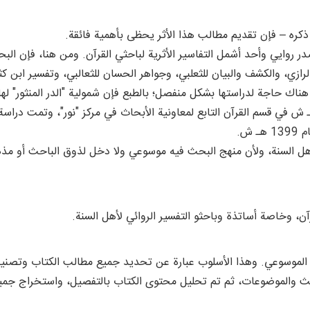
 ذكره – فإن تقديم مطالب هذا الأثر يحظى بأهمية فائقة.
در روايي وأحد أشمل التفاسير الأثرية لباحثي القرآن. ومن هنا، فإن ال
الرازي، والكشف والبيان للثعلبي، وجواهر الحسان للثعالبي، وتفسير ابن كثي
د هناك حاجة لدراستها بشكل منفصل؛ بالطبع فإن شمولية "الدر المنثور" له
تمت الموافقة على هذا البرنامج عام 1378 هـ ش في قسم القرآن التابع لمعاونية الأبحاث في مركز 
 ش.
لأهل السنة، ولأن منهج البحث فيه موسوعي ولا دخل لذوق الباحث أو مذه
رآن، وخاصة أساتذة وباحثو التفسير الروائي لأهل السنة.
الموسوعي. وهذا الأسلوب عبارة عن تحديد جميع مطالب الكتاب وتصنيفها 
احث والموضوعات، ثم تم تحليل محتوى الكتاب بالتفصيل، واستخراج جميع