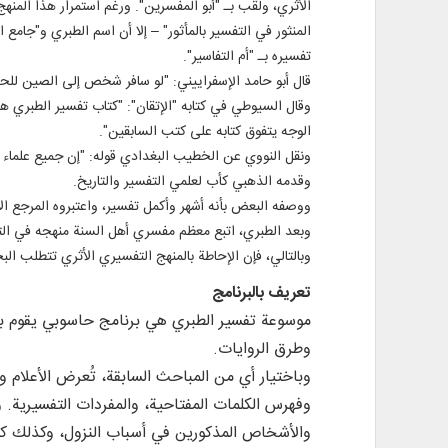
الأثري، ولُقّب بـ "أبو المفسرين". ورغم استمرار هذا الم
المنثور في التفسير بالمأثور" – إلا أن اسم الطبري و"جامع
تفسيره بـ "أم التفاسير".
قال أبو حامد الإسفراييني: "لو سافر شخص إلى الصين للحصو
وقال السيوطي في كتابه "الإتقان": "كتاب تفسير الطبري هو
الوجه يتفوق كتابه على كتب السابقين".
ونقل النووي عن الخطيب البغدادي قوله: "إن جميع علماء ا
وقدمه الذهبي كأب لعلمي التفسير والتاريخ.
ووصفه البعض بأنه أشهر وأكمل تفسير، واعتبروه المرجع الأول 
وبعد الطبري، اتبع معظم مفسري أهل السنة منهجه في الت
وبالتالي، فإن الإحاطة بالمنهج التفسيري الأثري تتطلب ال
تعريف بالبرنامج
موسوعة تفسير الطبري هي برنامج حاسوبي يقوم بتص
وطرق الروايات.
وباختيار أي من المباحث السابقة، تُعرض الأعلام وا
وفهرس الكلمات المفتاحية، والمفردات التفسيرية. وكذ
والأشخاص المذكورين في أسباب النزول، وكذلك كلم