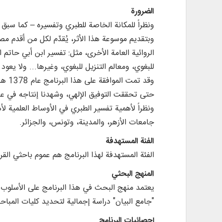
الضرورة
ونظراً للمكانة الخاصة للطبري وتفسيره – كما سبق
وبتقديم موسوعة هذا الأثر، يُقدّم لكل من أقدم مص
الروائية العامة الأخرى، مثل: تفسير ابن أبي حاتم 
للبغوي، ومعالم التنزيل للبغوي، وغيرها... ولا يعو
وقد 
حتى تحققت التوفيق الإلهي، وشهدنا إنتاجه في عام 1399 هـ
ونظراً لأهمية تفسير الطبري في الأوساط العلمية 
جامعات الأزهر، والمدينة، وتونس، والجزائر.
الفئة المستهدفة
الفئة المستهدفة لهذا البرنامج هم عموم باحثي الق
المنهج البحثي
يعتمد منهج البحث في هذا البرنامج على الأسلوب 
"جامع البيان" دراسة إجمالية لتحديد كليات المب
إحصائيات البرنامج