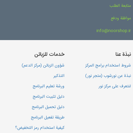
متابعة الطلب
موافقة ودفع
info@noorshop.ir
نبذة عنا
خدمات للزبائن
شروط استخدام برامج المركز
شؤون الزبائن (مركز الدعم)
نبذة عن نورشوب (متجر نور)
التذكير
لنتعرف على مركز نور
ورشة تعليم البرنامج
دليل تثبيت البرنامج
دليل تحميل البرنامج
طريقة تفعيل البرنامج
كيفية استخدام رمز التخفيض؟