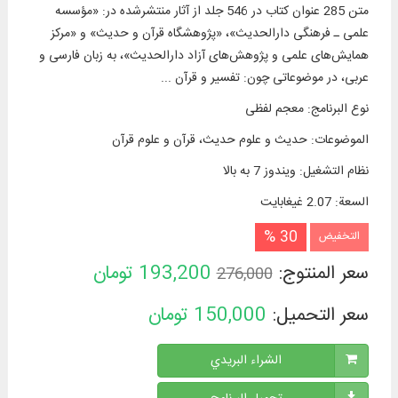
متن 285 عنوان کتاب در 546 جلد از آثار منتشرشده در: «مؤسسه
علمی ـ فرهنگی دارالحدیث»، «پژوهشگاه قرآن و حدیث» و «مرکز
همایش‌های علمی و پژوهش‌های آزاد دارالحدیث»، به زبان فارسی و
عربی، در موضوعاتی چون: تفسیر و قرآن ...
نوع البرنامج
:
معجم لفظی
الموضوعات
:
حدیث و علوم حدیث، قرآن و علوم قرآن
نظام التشغیل
:
ویندوز 7 به بالا
السعة
:
2.07 غيغابايت
30 %
التخفيض
سعر المنتوج:
193,200
تومان
276,000
سعر التحميل:
150,000
تومان
الشراء البريدي