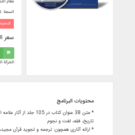
نظام الت
السعة
:
70
التخفي
سعر ا
الحركة ال
محتويات البرنامج
* متن 38 عنوان کتاب د
تاریخ، فقه، لغت و نجوم
* ارائه آثاری همچون: ترجمه و تجوید قرآن مجید