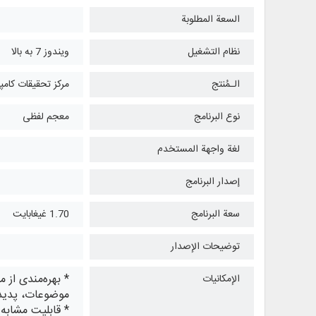
السعة المطلوبة
نظام التشغیل
ویندوز 7 به بالا
الـمُنتج
مرکز تحقیقات کامپ
نوع البرنامج
معجم لفظی
لغة واجهة المستخدم
إصدار البرنامج
سعة البرنامج
1.70 غيغابايت
توضيحات الإصدار
* بهره‌مندی از 
الإمكانيات
موضوعات، پدیدآ
* قابلیت مشابه‌