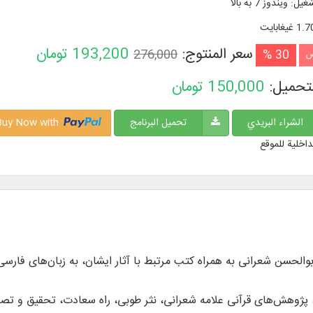
شغیل
:
ویندوز 7 به بالا
1. غيغابايت
سعر المنتوج:
193,200
تومان
276,000
30 %
ض
لتحميل:
150,000
تومان
الشراء البريدي
تحميل البرنامج
Buy Now with
داخلية للموقع
ر 105 جلد از آثار علامه ابوالحسن شعرانی به همراه کتب مرتبط با آثار ایشان، به زب
، پژوهش‌های قرآنی علامه شعرانی، نثر طوبی، راه سعادت، تحقیق و تصح