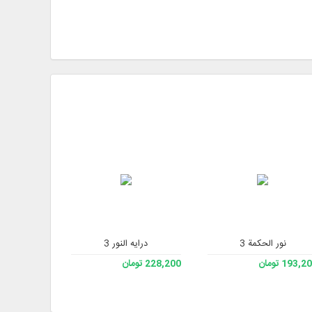
نور الحكمة 3
درایه النور 3
مشجرة ومكتبة
193, تومان
228,200 تومان
333,200 تومان