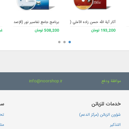
آثار آية الله حسن زاده الآملي (حفظه الله)
برنامج جامع تفاسير نور (الإصدار 4)
193,200 تومان
508,200 تومان
غي
موافقة ودفع
info@noorshop.ir
خدمات للزبائن
سا
شؤون الزبائن (مركز الدعم)
تحم
التذكير
متا