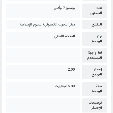
نظام
ويندوز 7 وأعلی
التشغیل
الـمُنتج
مركز البحوث الكمبيوترية للعلوم الإسلامية
نوع
المعجم اللفظي
البرنامج
لغة واجهة
المستخدم
إصدار
2.00
البرنامج
سعة
6.89 غيغابايت
البرنامج
توضيحات
الإصدار