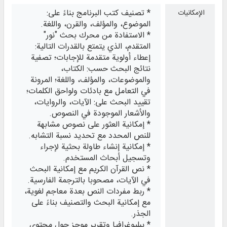
* تصنيف كتب البرنامج بناءً على:
الإمكانيات
الموضوع، والمؤلف، والقرن، واللغة.
* الاستفادة من محرك بحث "نور"
المتقدم، الذي يتمتع بالقدرات التالية:
إعطاء أولوية متقدمة للإجابات؛ تصفية
نتائج البحث حسب: الكتاب،
والموضوعات، والمؤلف، واللغة؛ المرونة
في التعامل مع بادئات ولواحق الكلمات؛
تقييد البحث على: الآيات، والروايات،
والأشعار الموجودة في النصوص.
* إمكانية العثور على نصوص مشابهة
للنص المحدد مع تحديد نسبة التشابه.
* إمكانية إنشاء طاولة بحثية لإجراء
وتسجيل أبحاث المستخدم.
* نص القرآن الكريم مع إمكانية البحث
في الآيات، مصحوبا بالترجمة الفارسية.
* ربط مفردات النص بعدة معاجم لغوية،
مع إمكانية البحث والتصنيف بناءً على
الجذر.
* ببليوغرافيا وتقرير موجز حول محتوى