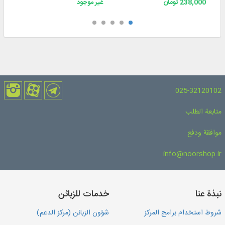
238,000 تومان
غير موجود
025-32120102
متابعة الطلب
موافقة ودفع
info@noorshop.ir
نبذة عنا
خدمات للزبائن
شروط استخدام برامج المركز
شؤون الزبائن (مركز الدعم)