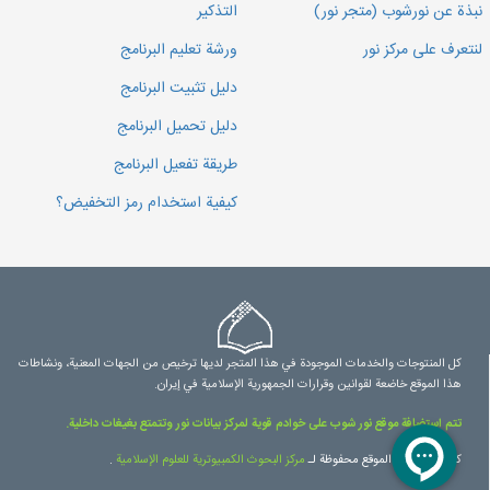
نبذة عن نورشوب (متجر نور)
التذكير
لنتعرف على مركز نور
ورشة تعليم البرنامج
دليل تثبيت البرنامج
دليل تحميل البرنامج
طريقة تفعيل البرنامج
كيفية استخدام رمز التخفيض؟
كل المنتوجات والخدمات الموجودة في هذا المتجر لديها ترخيص من الجهات المعنية، ونشاطات
هذا الموقع خاضعة لقوانين وقرارات الجمهورية الإسلامية في إيران.
تتم استضافة موقع نور شوب على خوادم قوية لمركز بيانات نور وتتمتع بغيغات داخلية.
كل حقوق هذا الموقع محفوظة لـ
مرکز البحوث الكمبيوترية للعلوم الإسلامية
.