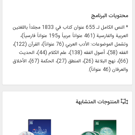
محتويات البرنامج
* النص الكامل لـ 655 عنوان كتاب في 1833 مجلداً باللغتين
العربية والفارسية (461 عنواناً عربياً و195 عنواناً فارسياً)،
وتشمل الموضوعات: الأدب العربي (76 عنواناً)، القرآن (122)،
الفقه (58)، أصول الفقه (138)، علم الكلام (44)، الحديث
(66)، نهج البلاغة (26)، المنطق (27)، الحكمة (67)، الأخلاق
والعرفان (46 عنواناً).
المنتوجات المتشابهة